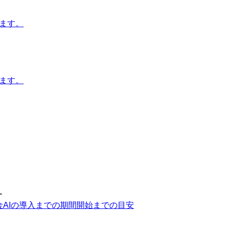
します。
します。
ー
金AIの導入までの期間
開始までの目安