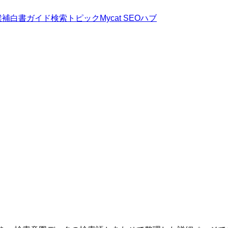
候補
白書
ガイド
検索トピック
Mycat SEOハブ