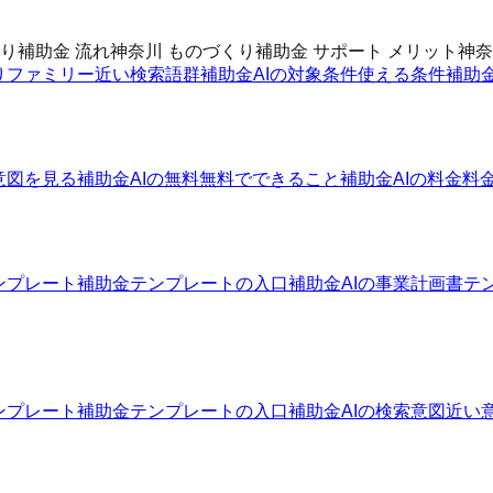
り補助金 流れ
神奈川 ものづくり補助金 サポート メリット
神奈
りファミリー
近い検索語群
補助金AIの対象条件
使える条件
補助
意図を見る
補助金AIの無料
無料でできること
補助金AIの料金
料
ンプレート
補助金テンプレートの入口
補助金AIの事業計画書テ
ンプレート
補助金テンプレートの入口
補助金AIの検索意図
近い