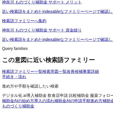
神奈川 ものづくり補助金 サポート メリット
近い検索語をまとめたindexableなファミリーページで確認
検索語ファミリーへ集約
神奈川 ものづくり補助金 サポート 資金繰り
近い検索語をまとめたindexableなファミリーページで確認
Query families
この意図に近い検索語ファミリー
検索語ファミリー一覧
検索意図一覧
改善候補
事業詳細
手続き・流れ
進め方や手順を確認したい検索
デジタル化 ai導入補助金 飲食店
申請 比較
補助金 服薬フォロ
補助金AIの始め方
導入の流れ
補助金AIの申請手順
進め方
補助
ものづくり補助金