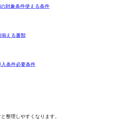
Iの対象条件
使える条件
類
揃える書類
導入条件
必要条件
むと整理しやすくなります。