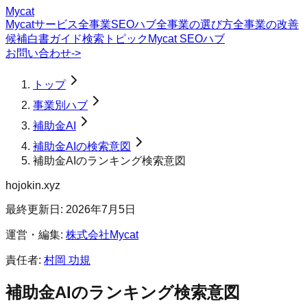
Mycat
Mycatサービス
全事業SEOハブ
全事業の選び方
全事業の改善
候補
白書
ガイド
検索トピック
Mycat SEOハブ
お問い合わせ
->
トップ
事業別ハブ
補助金AI
補助金AIの検索意図
補助金AIのランキング検索意図
hojokin.xyz
最終更新日:
2026年7月5日
運営・編集:
株式会社Mycat
責任者:
村岡 功規
補助金AI
の
ランキング
検索意図