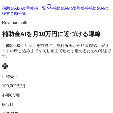
補助金AI
の改善候補一覧
補助金AI
の改善候補
補助金AI
の
検索意図一覧
Revenue path
補助金AI
を月10万円に近づける導線
月間
3,000
クリックを前提に、無料確認から料金確認、実サ
イトの申し込みまでを同じ画面で迷わず進めるための導線で
す。
目標売上
100,000
円/月
必要CV数
6
件/月