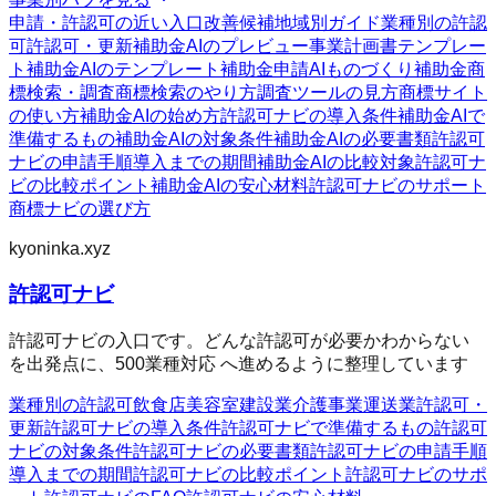
申請・許認可の近い入口
改善候補
地域別ガイド
業種別の許認
可
許認可・更新
補助金AIのプレビュー
事業計画書テンプレー
ト
補助金AIのテンプレート
補助金申請AI
ものづくり補助金
商
標検索・調査
商標検索のやり方
調査ツールの見方
商標サイト
の使い方
補助金AIの始め方
許認可ナビの導入条件
補助金AIで
準備するもの
補助金AIの対象条件
補助金AIの必要書類
許認可
ナビの申請手順
導入までの期間
補助金AIの比較対象
許認可ナ
ビの比較ポイント
補助金AIの安心材料
許認可ナビのサポート
商標ナビの選び方
kyoninka.xyz
許認可ナビ
許認可ナビの入口です。どんな許認可が必要かわからない
を出発点に、500業種対応 へ進めるように整理しています
業種別の許認可
飲食店
美容室
建設業
介護事業
運送業
許認可・
更新
許認可ナビの導入条件
許認可ナビで準備するもの
許認可
ナビの対象条件
許認可ナビの必要書類
許認可ナビの申請手順
導入までの期間
許認可ナビの比較ポイント
許認可ナビのサポ