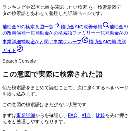
ランキングや23区比較を確認したい検索
を、検索意図デー
タの検索語とあわせて整理した詳細ページです。
補助金AI
の検索意図一覧
補助金AI
の改善候補
補助金AI
の改善候補一覧
補助金AI
の検索語ファミリー一覧
補助金AI
の
事業詳細
補助金AI
と同じ事業グループ
補助金AI
の地域別
ガイド
Search Console
この意図で実際に検索された語
似た検索語をまとめて読むことで、次に強くするべきページ
を絞り込みます。
この意図の検索語はまだ少ない状態です
まずは
事業詳細
からを確認し、
FAQ
、
料金
、
比較
を先に押さ
えると整理しやすくなります。