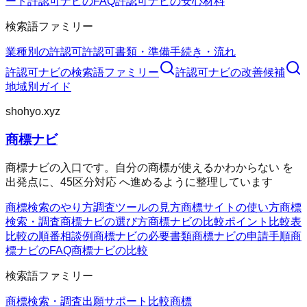
ート
許認可ナビのFAQ
許認可ナビの安心材料
検索語ファミリー
業種別の許認可
許認可
書類・準備
手続き・流れ
許認可ナビ
の検索語ファミリー
許認可ナビ
の改善候補
地域別ガイド
shohyo.xyz
商標ナビ
商標ナビの入口です。自分の商標が使えるかわからない を
出発点に、45区分対応 へ進めるように整理しています
商標検索のやり方
調査ツールの見方
商標サイトの使い方
商標
検索・調査
商標ナビの選び方
商標ナビの比較ポイント
比較表
比較の順番
相談例
商標ナビの必要書類
商標ナビの申請手順
商
標ナビのFAQ
商標ナビの比較
検索語ファミリー
商標検索・調査
出願サポート
比較
商標