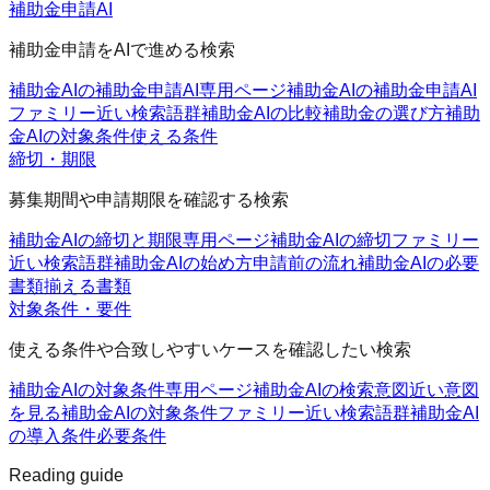
補助金申請AI
補助金申請をAIで進める検索
補助金AIの補助金申請AI
専用ページ
補助金AIの補助金申請AI
ファミリー
近い検索語群
補助金AIの比較
補助金の選び方
補助
金AIの対象条件
使える条件
締切・期限
募集期間や申請期限を確認する検索
補助金AIの締切と期限
専用ページ
補助金AIの締切ファミリー
近い検索語群
補助金AIの始め方
申請前の流れ
補助金AIの必要
書類
揃える書類
対象条件・要件
使える条件や合致しやすいケースを確認したい検索
補助金AIの対象条件
専用ページ
補助金AIの検索意図
近い意図
を見る
補助金AIの対象条件ファミリー
近い検索語群
補助金AI
の導入条件
必要条件
Reading guide