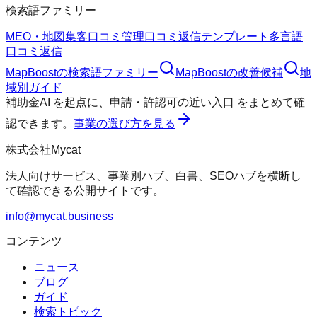
検索語ファミリー
MEO・地図集客
口コミ管理
口コミ返信テンプレート
多言語
口コミ返信
MapBoost
の検索語ファミリー
MapBoost
の改善候補
地
域別ガイド
補助金AI
を起点に、
申請・許認可の近い入口
をまとめて確
認できます。
事業の選び方を見る
株式会社Mycat
法人向けサービス、事業別ハブ、白書、SEOハブを横断し
て確認できる公開サイトです。
info@mycat.business
コンテンツ
ニュース
ブログ
ガイド
検索トピック