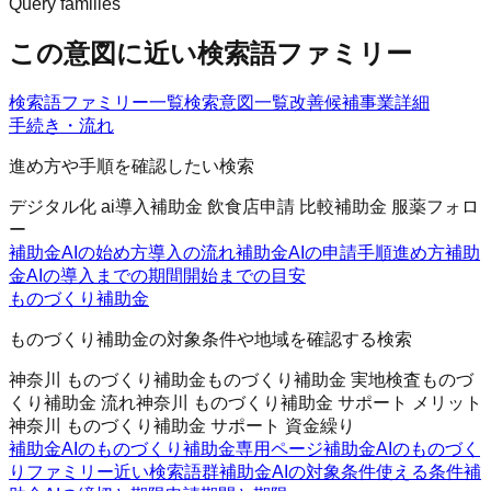
Query families
この意図に近い検索語ファミリー
検索語ファミリー一覧
検索意図一覧
改善候補
事業詳細
手続き・流れ
進め方や手順を確認したい検索
デジタル化 ai導入補助金 飲食店
申請 比較
補助金 服薬フォロ
ー
補助金AIの始め方
導入の流れ
補助金AIの申請手順
進め方
補助
金AIの導入までの期間
開始までの目安
ものづくり補助金
ものづくり補助金の対象条件や地域を確認する検索
神奈川 ものづくり補助金
ものづくり補助金 実地検査
ものづ
くり補助金 流れ
神奈川 ものづくり補助金 サポート メリット
神奈川 ものづくり補助金 サポート 資金繰り
補助金AIのものづくり補助金
専用ページ
補助金AIのものづく
りファミリー
近い検索語群
補助金AIの対象条件
使える条件
補