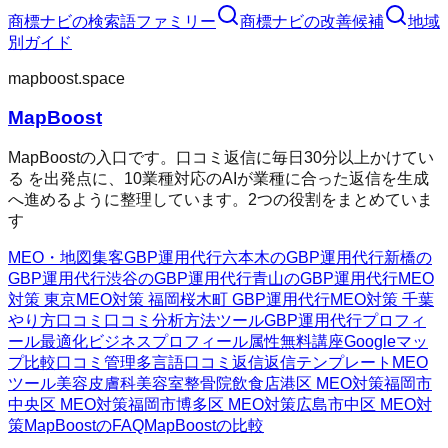
商標ナビ
の検索語ファミリー
商標ナビ
の改善候補
地域
別ガイド
mapboost.space
MapBoost
MapBoostの入口です。口コミ返信に毎日30分以上かけてい
る を出発点に、10業種対応のAIが業種に合った返信を生成
へ進めるように整理しています。2つの役割をまとめていま
す
MEO・地図集客
GBP運用代行
六本木のGBP運用代行
新橋の
GBP運用代行
渋谷のGBP運用代行
青山のGBP運用代行
MEO
対策 東京
MEO対策 福岡
桜木町 GBP運用代行
MEO対策 千葉
やり方
口コミ
口コミ分析方法
ツール
GBP運用代行
プロフィ
ール最適化
ビジネスプロフィール属性
無料講座
Googleマッ
プ
比較
口コミ管理
多言語口コミ返信
返信テンプレート
MEO
ツール
美容皮膚科
美容室
整骨院
飲食店
港区 MEO対策
福岡市
中央区 MEO対策
福岡市博多区 MEO対策
広島市中区 MEO対
策
MapBoostのFAQ
MapBoostの比較