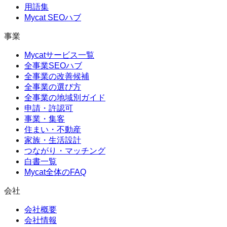
用語集
Mycat SEOハブ
事業
Mycatサービス一覧
全事業SEOハブ
全事業の改善候補
全事業の選び方
全事業の地域別ガイド
申請・許認可
事業・集客
住まい・不動産
家族・生活設計
つながり・マッチング
白書一覧
Mycat全体のFAQ
会社
会社概要
会社情報