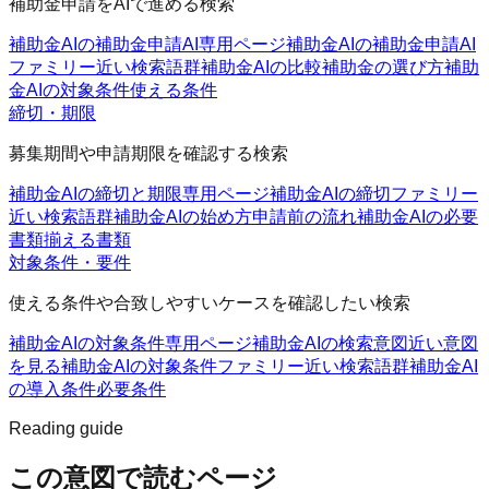
補助金申請をAIで進める検索
補助金AIの補助金申請AI
専用ページ
補助金AIの補助金申請AI
ファミリー
近い検索語群
補助金AIの比較
補助金の選び方
補助
金AIの対象条件
使える条件
締切・期限
募集期間や申請期限を確認する検索
補助金AIの締切と期限
専用ページ
補助金AIの締切ファミリー
近い検索語群
補助金AIの始め方
申請前の流れ
補助金AIの必要
書類
揃える書類
対象条件・要件
使える条件や合致しやすいケースを確認したい検索
補助金AIの対象条件
専用ページ
補助金AIの検索意図
近い意図
を見る
補助金AIの対象条件ファミリー
近い検索語群
補助金AI
の導入条件
必要条件
Reading guide
この意図で読むページ