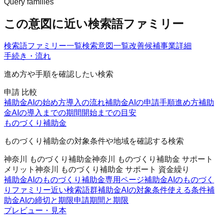
Query families
この意図に近い検索語ファミリー
検索語ファミリー一覧
検索意図一覧
改善候補
事業詳細
手続き・流れ
進め方や手順を確認したい検索
申請 比較
補助金AIの始め方
導入の流れ
補助金AIの申請手順
進め方
補助
金AIの導入までの期間
開始までの目安
ものづくり補助金
ものづくり補助金の対象条件や地域を確認する検索
神奈川 ものづくり補助金
神奈川 ものづくり補助金 サポート
メリット
神奈川 ものづくり補助金 サポート 資金繰り
補助金AIのものづくり補助金
専用ページ
補助金AIのものづく
りファミリー
近い検索語群
補助金AIの対象条件
使える条件
補
助金AIの締切と期限
申請期間と期限
プレビュー・見本