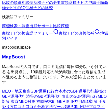
比較の順番
相談例
商標ナビの必要書類
商標ナビの申請手順
商
標ナビのFAQ
商標ナビの比較
検索語ファミリー
商標検索・調査
出願サポート
比較
商標
商標ナビ
の検索語ファミリー
商標ナビ
の改善候補
地域
別ガイド
mapboost.space
MapBoost
MapBoostの入口です。口コミ返信に毎日30分以上かけてい
る を出発点に、10業種対応のAIが業種に合った返信を生成
へ進めるように整理しています。2つの役割をまとめていま
す
MEO・地図集客
GBP運用代行
六本木のGBP運用代行
新橋の
GBP運用代行
渋谷のGBP運用代行
青山のGBP運用代行
MEO
対策 東京
MEO対策 福岡
桜木町 GBP運用代行
MEO対策 千葉
やり方
口コミ
口コミ分析方法
ツール
GBP運用代行
プロフィ