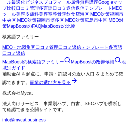
ール最適化
ビジネスプロフィール属性
無料講座
Googleマッ
プ
比較
口コミ管理
多言語口コミ返信
返信テンプレート
MEO
ツール
美容皮膚科
美容室
整骨院
飲食店
港区 MEO対策
福岡市
中央区 MEO対策
福岡市博多区 MEO対策
広島市中区 MEO対
策
MapBoostのFAQ
MapBoostの比較
検索語ファミリー
MEO・地図集客
口コミ管理
口コミ返信テンプレート
多言語
口コミ返信
MapBoost
の検索語ファミリー
MapBoost
の改善候補
地
域別ガイド
補助金AI
を起点に、
申請・許認可の近い入口
をまとめて確
認できます。
事業の選び方を見る
株式会社Mycat
法人向けサービス、事業別ハブ、白書、SEOハブを横断し
て確認できる公開サイトです。
info@mycat.business