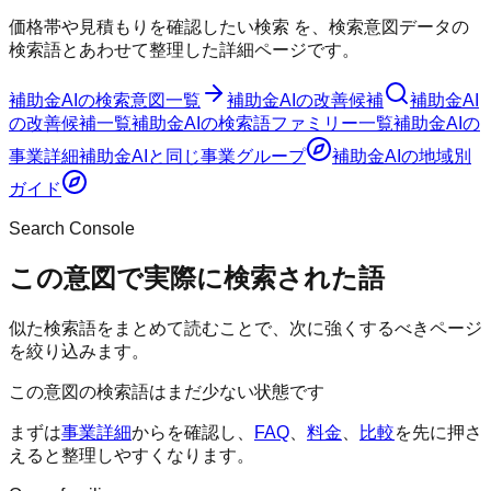
価格帯や見積もりを確認したい検索
を、検索意図データの
検索語とあわせて整理した詳細ページです。
補助金AI
の検索意図一覧
補助金AI
の改善候補
補助金AI
の改善候補一覧
補助金AI
の検索語ファミリー一覧
補助金AI
の
事業詳細
補助金AI
と同じ事業グループ
補助金AI
の地域別
ガイド
Search Console
この意図で実際に検索された語
似た検索語をまとめて読むことで、次に強くするべきページ
を絞り込みます。
この意図の検索語はまだ少ない状態です
まずは
事業詳細
からを確認し、
FAQ
、
料金
、
比較
を先に押さ
えると整理しやすくなります。