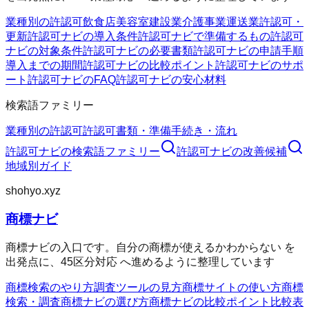
業種別の許認可
飲食店
美容室
建設業
介護事業
運送業
許認可・
更新
許認可ナビの導入条件
許認可ナビで準備するもの
許認可
ナビの対象条件
許認可ナビの必要書類
許認可ナビの申請手順
導入までの期間
許認可ナビの比較ポイント
許認可ナビのサポ
ート
許認可ナビのFAQ
許認可ナビの安心材料
検索語ファミリー
業種別の許認可
許認可
書類・準備
手続き・流れ
許認可ナビ
の検索語ファミリー
許認可ナビ
の改善候補
地域別ガイド
shohyo.xyz
商標ナビ
商標ナビの入口です。自分の商標が使えるかわからない を
出発点に、45区分対応 へ進めるように整理しています
商標検索のやり方
調査ツールの見方
商標サイトの使い方
商標
検索・調査
商標ナビの選び方
商標ナビの比較ポイント
比較表