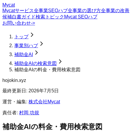
Mycat
Mycatサービス
全事業SEOハブ
全事業の選び方
全事業の改善
候補
白書
ガイド
検索トピック
Mycat SEOハブ
お問い合わせ
->
トップ
事業別ハブ
補助金AI
補助金AIの検索意図
補助金AIの料金・費用検索意図
hojokin.xyz
最終更新日:
2026年7月5日
運営・編集:
株式会社Mycat
責任者:
村岡 功規
補助金AI
の
料金・費用
検索意図