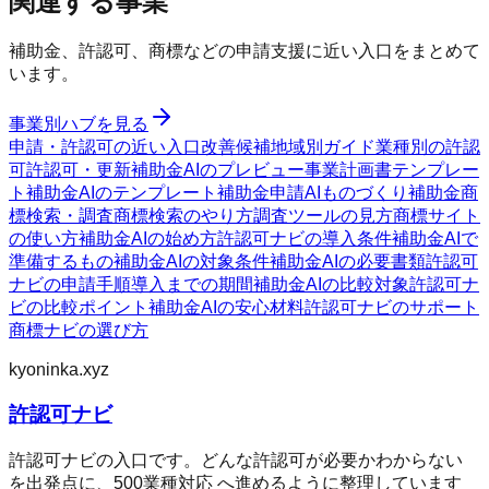
関連する事業
補助金、許認可、商標などの申請支援に近い入口をまとめて
います。
事業別ハブを見る
申請・許認可の近い入口
改善候補
地域別ガイド
業種別の許認
可
許認可・更新
補助金AIのプレビュー
事業計画書テンプレー
ト
補助金AIのテンプレート
補助金申請AI
ものづくり補助金
商
標検索・調査
商標検索のやり方
調査ツールの見方
商標サイト
の使い方
補助金AIの始め方
許認可ナビの導入条件
補助金AIで
準備するもの
補助金AIの対象条件
補助金AIの必要書類
許認可
ナビの申請手順
導入までの期間
補助金AIの比較対象
許認可ナ
ビの比較ポイント
補助金AIの安心材料
許認可ナビのサポート
商標ナビの選び方
kyoninka.xyz
許認可ナビ
許認可ナビの入口です。どんな許認可が必要かわからない
を出発点に、500業種対応 へ進めるように整理しています