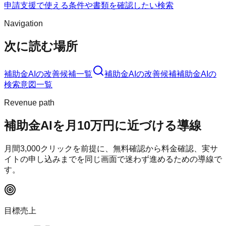
申請支援で使える条件や書類を確認したい検索
Navigation
次に読む場所
補助金AI
の改善候補一覧
補助金AI
の改善候補
補助金AI
の
検索意図一覧
Revenue path
補助金AI
を月10万円に近づける導線
月間
3,000
クリックを前提に、無料確認から料金確認、実サ
イトの申し込みまでを同じ画面で迷わず進めるための導線で
す。
目標売上