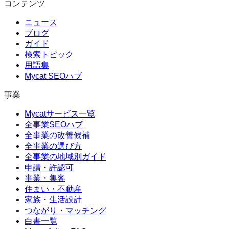
コンテンツ
ニュース
ブログ
ガイド
検索トピック
用語集
Mycat SEOハブ
事業
Mycatサービス一覧
全事業SEOハブ
全事業の改善候補
全事業の選び方
全事業の地域別ガイド
申請・許認可
事業・集客
住まい・不動産
家族・生活設計
つながり・マッチング
白書一覧