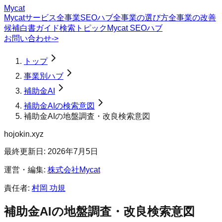
Mycat
Mycatサービス
全事業SEOハブ
全事業の選び方
全事業の改善
候補
白書
ガイド
検索トピック
Mycat SEOハブ
お問い合わせ
->
トップ
事業別ハブ
補助金AI
補助金AIの検索意図
補助金AIの地盤調査・改良検索意図
hojokin.xyz
最終更新日:
2026年7月5日
運営・編集:
株式会社Mycat
責任者:
村岡 功規
補助金AI
の
地盤調査・改良
検索意図