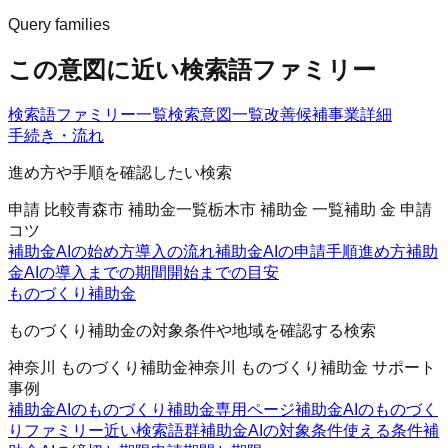
Query families
この意図に近い検索語ファミリー
検索語ファミリー一覧
検索意図一覧
改善候補
事業詳細
手続き・流れ
進め方や手順を確認したい検索
申請 比較
青森市 補助金一覧
栃木市 補助金 一覧
補助 金 申請
コツ
補助金AIの始め方
導入の流れ
補助金AIの申請手順
進め方
補助
金AIの導入までの期間
開始までの目安
ものづくり補助金
ものづくり補助金の対象条件や地域を確認する検索
神奈川 ものづくり補助金
神奈川 ものづくり補助金 サポート
事例
補助金AIのものづくり補助金
専用ページ
補助金AIのものづく
りファミリー
近い検索語群
補助金AIの対象条件
使える条件
補