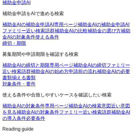
補助金申請AI
補助金申請をAIで進める検索
補助金AIの補助金申請AI
専用ページ
補助金AIの補助金申請AI
ファミリー
近い検索語群
補助金AIの比較
補助金の選び方
補助
金AIの対象条件
使える条件
締切・期限
募集期間や申請期限を確認する検索
補助金AIの締切と期限
専用ページ
補助金AIの締切ファミリー
近い検索語群
補助金AIの始め方
申請前の流れ
補助金AIの必要
書類
揃える書類
対象条件・要件
使える条件や合致しやすいケースを確認したい検索
補助金AIの対象条件
専用ページ
補助金AIの検索意図
近い意図
を見る
補助金AIの対象条件ファミリー
近い検索語群
補助金AI
の導入条件
必要条件
Reading guide