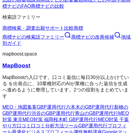
標ナビのFAQ
商標ナビの比較
検索語ファミリー
商標検索・調査
出願サポート
比較
商標
商標ナビ
の検索語ファミリー
商標ナビ
の改善候補
地域
別ガイド
mapboost.space
MapBoost
MapBoostの入口です。口コミ返信に毎日30分以上かけてい
る を出発点に、10業種対応のAIが業種に合った返信を生成
へ進めるように整理しています。2つの役割をまとめていま
す
MEO・地図集客
GBP運用代行
六本木のGBP運用代行
新橋の
GBP運用代行
渋谷のGBP運用代行
青山のGBP運用代行
MEO
対策 東京
MEO対策 福岡
桜木町 GBP運用代行
MEO対策 千葉
やり方
口コミ
口コミ分析方法
ツール
GBP運用代行
プロフィ
ール最適化
ビジネスプロフィール属性
無料講座
Googleマッ