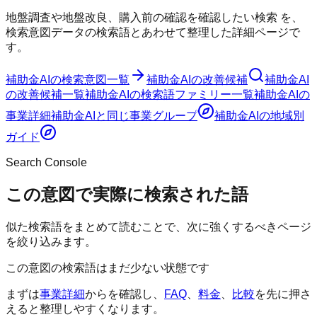
地盤調査や地盤改良、購入前の確認を確認したい検索
を、
検索意図データの検索語とあわせて整理した詳細ページで
す。
補助金AI
の検索意図一覧
補助金AI
の改善候補
補助金AI
の改善候補一覧
補助金AI
の検索語ファミリー一覧
補助金AI
の
事業詳細
補助金AI
と同じ事業グループ
補助金AI
の地域別
ガイド
Search Console
この意図で実際に検索された語
似た検索語をまとめて読むことで、次に強くするべきページ
を絞り込みます。
この意図の検索語はまだ少ない状態です
まずは
事業詳細
からを確認し、
FAQ
、
料金
、
比較
を先に押さ
えると整理しやすくなります。