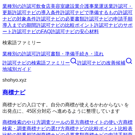
業種別の許認可
飲食店
美容室
建設業
介護事業
運送業
許認可・
更新
許認可ナビの導入条件
許認可ナビで準備するもの
許認可
ナビの対象条件
許認可ナビの必要書類
許認可ナビの申請手順
導入までの期間
許認可ナビの比較ポイント
許認可ナビのサポ
ート
許認可ナビのFAQ
許認可ナビの安心材料
検索語ファミリー
業種別の許認可
許認可
書類・準備
手続き・流れ
許認可ナビ
の検索語ファミリー
許認可ナビ
の改善候補
地域別ガイド
shohyo.xyz
商標ナビ
商標ナビの入口です。自分の商標が使えるかわからない を
出発点に、45区分対応 へ進めるように整理しています
商標検索のやり方
調査ツールの見方
商標サイトの使い方
商標
検索・調査
商標ナビの選び方
商標ナビの比較ポイント
比較表
比較の順番
相談例
商標ナビの必要書類
商標ナビの申請手順
商