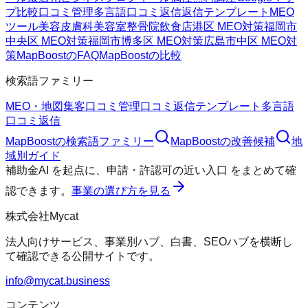
プ
比較
口コミ管理
多言語口コミ返信
返信テンプレート
MEO
ツール
美容皮膚科
美容室
整骨院
飲食店
港区 MEO対策
福岡市
中央区 MEO対策
福岡市博多区 MEO対策
広島市中区 MEO対
策
MapBoostのFAQ
MapBoostの比較
検索語ファミリー
MEO・地図集客
口コミ管理
口コミ返信テンプレート
多言語
口コミ返信
MapBoost
の検索語ファミリー
MapBoost
の改善候補
地
域別ガイド
補助金AI
を起点に、
申請・許認可の近い入口
をまとめて確
認できます。
事業の選び方を見る
株式会社Mycat
法人向けサービス、事業別ハブ、白書、SEOハブを横断し
て確認できる公開サイトです。
info@mycat.business
コンテンツ