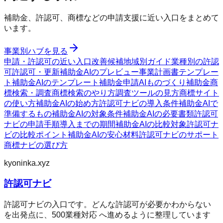
補助金、許認可、商標などの申請支援に近い入口をまとめて
います。
事業別ハブを見る
申請・許認可の近い入口
改善候補
地域別ガイド
業種別の許認
可
許認可・更新
補助金AIのプレビュー
事業計画書テンプレー
ト
補助金AIのテンプレート
補助金申請AI
ものづくり補助金
商
標検索・調査
商標検索のやり方
調査ツールの見方
商標サイト
の使い方
補助金AIの始め方
許認可ナビの導入条件
補助金AIで
準備するもの
補助金AIの対象条件
補助金AIの必要書類
許認可
ナビの申請手順
導入までの期間
補助金AIの比較対象
許認可ナ
ビの比較ポイント
補助金AIの安心材料
許認可ナビのサポート
商標ナビの選び方
kyoninka.xyz
許認可ナビ
許認可ナビの入口です。どんな許認可が必要かわからない
を出発点に、500業種対応 へ進めるように整理しています