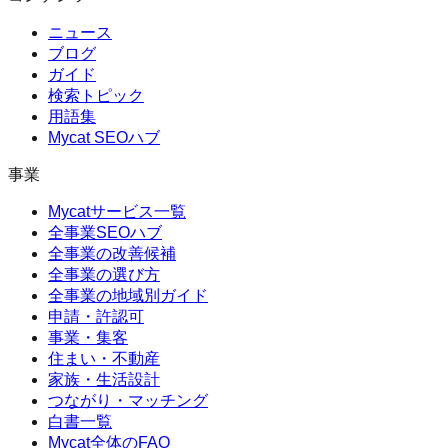
ニュース
ブログ
ガイド
検索トピック
用語集
Mycat SEOハブ
事業
Mycatサービス一覧
全事業SEOハブ
全事業の改善候補
全事業の選び方
全事業の地域別ガイド
申請・許認可
事業・集客
住まい・不動産
家族・生活設計
つながり・マッチング
白書一覧
Mycat全体のFAQ