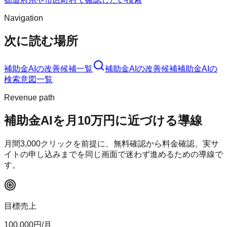
Navigation
次に読む場所
補助金AI
の改善候補一覧
補助金AI
の改善候補
補助金AI
の
検索意図一覧
Revenue path
補助金AI
を月10万円に近づける導線
月間
3,000
クリックを前提に、無料確認から料金確認、実サ
イトの申し込みまでを同じ画面で迷わず進めるための導線で
す。
目標売上
100,000
円/月