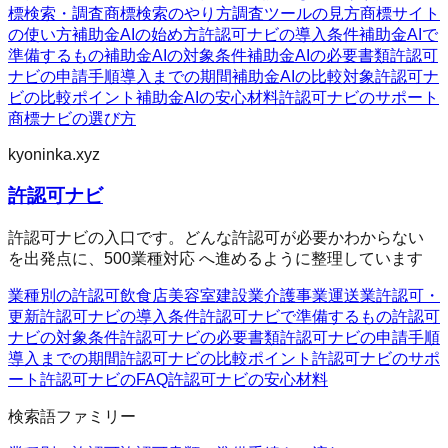
標検索・調査
商標検索のやり方
調査ツールの見方
商標サイト
の使い方
補助金AIの始め方
許認可ナビの導入条件
補助金AIで
準備するもの
補助金AIの対象条件
補助金AIの必要書類
許認可
ナビの申請手順
導入までの期間
補助金AIの比較対象
許認可ナ
ビの比較ポイント
補助金AIの安心材料
許認可ナビのサポート
商標ナビの選び方
kyoninka.xyz
許認可ナビ
許認可ナビの入口です。どんな許認可が必要かわからない
を出発点に、500業種対応 へ進めるように整理しています
業種別の許認可
飲食店
美容室
建設業
介護事業
運送業
許認可・
更新
許認可ナビの導入条件
許認可ナビで準備するもの
許認可
ナビの対象条件
許認可ナビの必要書類
許認可ナビの申請手順
導入までの期間
許認可ナビの比較ポイント
許認可ナビのサポ
ート
許認可ナビのFAQ
許認可ナビの安心材料
検索語ファミリー