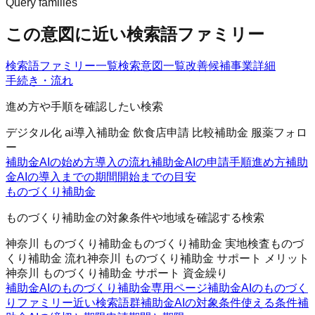
Query families
この意図に近い検索語ファミリー
検索語ファミリー一覧
検索意図一覧
改善候補
事業詳細
手続き・流れ
進め方や手順を確認したい検索
デジタル化 ai導入補助金 飲食店
申請 比較
補助金 服薬フォロ
ー
補助金AIの始め方
導入の流れ
補助金AIの申請手順
進め方
補助
金AIの導入までの期間
開始までの目安
ものづくり補助金
ものづくり補助金の対象条件や地域を確認する検索
神奈川 ものづくり補助金
ものづくり補助金 実地検査
ものづ
くり補助金 流れ
神奈川 ものづくり補助金 サポート メリット
神奈川 ものづくり補助金 サポート 資金繰り
補助金AIのものづくり補助金
専用ページ
補助金AIのものづく
りファミリー
近い検索語群
補助金AIの対象条件
使える条件
補