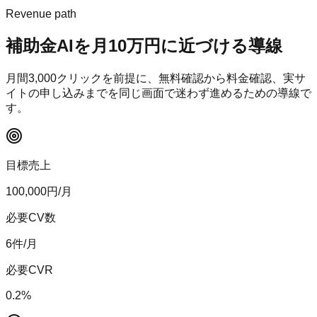
Revenue path
補助金AI
を月10万円に近づける導線
月間
3,000
クリックを前提に、無料確認から料金確認、実サ
イトの申し込みまでを同じ画面で迷わず進めるための導線で
す。
目標売上
100,000
円/月
必要CV数
6
件/月
必要CVR
0.2
%