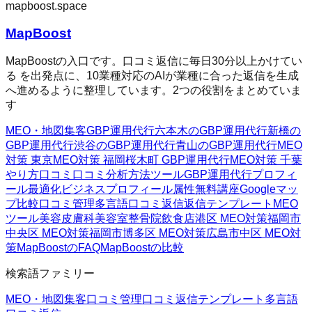
mapboost.space
MapBoost
MapBoostの入口です。口コミ返信に毎日30分以上かけてい
る を出発点に、10業種対応のAIが業種に合った返信を生成
へ進めるように整理しています。2つの役割をまとめていま
す
MEO・地図集客
GBP運用代行
六本木のGBP運用代行
新橋の
GBP運用代行
渋谷のGBP運用代行
青山のGBP運用代行
MEO
対策 東京
MEO対策 福岡
桜木町 GBP運用代行
MEO対策 千葉
やり方
口コミ
口コミ分析方法
ツール
GBP運用代行
プロフィ
ール最適化
ビジネスプロフィール属性
無料講座
Googleマッ
プ
比較
口コミ管理
多言語口コミ返信
返信テンプレート
MEO
ツール
美容皮膚科
美容室
整骨院
飲食店
港区 MEO対策
福岡市
中央区 MEO対策
福岡市博多区 MEO対策
広島市中区 MEO対
策
MapBoostのFAQ
MapBoostの比較
検索語ファミリー
MEO・地図集客
口コミ管理
口コミ返信テンプレート
多言語