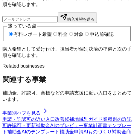
順を確認します。
購入希望を送る
迷っている点
有料レポート希望
料金
対象
申込前確認
購入希望として受け付け、担当者が個別決済の準備と次の手
順を確認します。
Related businesses
関連する事業
補助金、許認可、商標などの申請支援に近い入口をまとめて
います。
事業別ハブを見る
申請・許認可の近い入口
改善候補
地域別ガイド
業種別の許認
可
許認可・更新
補助金AIのプレビュー
事業計画書テンプレー
ト
補助金AIのテンプレート
補助金申請AI
ものづくり補助金
商