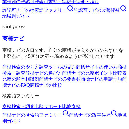
業種別の許認可
許認可
書類・準備
手続き・流れ
許認可ナビ
の検索語ファミリー
許認可ナビ
の改善候補
地域別ガイド
shohyo.xyz
商標ナビ
商標ナビの入口です。自分の商標が使えるかわからない を
出発点に、45区分対応 へ進めるように整理しています
商標検索のやり方
調査ツールの見方
商標サイトの使い方
商標
検索・調査
商標ナビの選び方
商標ナビの比較ポイント
比較表
比較の順番
相談例
商標ナビの必要書類
商標ナビの申請手順
商
標ナビのFAQ
商標ナビの比較
検索語ファミリー
商標検索・調査
出願サポート
比較
商標
商標ナビ
の検索語ファミリー
商標ナビ
の改善候補
地域
別ガイド