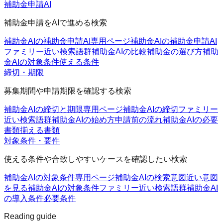
補助金申請AI
補助金申請をAIで進める検索
補助金AIの補助金申請AI
専用ページ
補助金AIの補助金申請AI
ファミリー
近い検索語群
補助金AIの比較
補助金の選び方
補助
金AIの対象条件
使える条件
締切・期限
募集期間や申請期限を確認する検索
補助金AIの締切と期限
専用ページ
補助金AIの締切ファミリー
近い検索語群
補助金AIの始め方
申請前の流れ
補助金AIの必要
書類
揃える書類
対象条件・要件
使える条件や合致しやすいケースを確認したい検索
補助金AIの対象条件
専用ページ
補助金AIの検索意図
近い意図
を見る
補助金AIの対象条件ファミリー
近い検索語群
補助金AI
の導入条件
必要条件
Reading guide