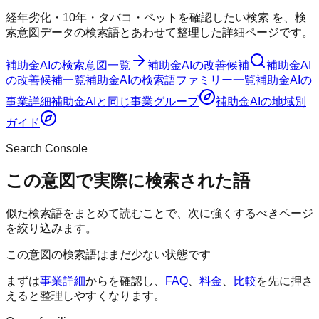
経年劣化・10年・タバコ・ペットを確認したい検索
を、検
索意図データの検索語とあわせて整理した詳細ページです。
補助金AI
の検索意図一覧
補助金AI
の改善候補
補助金AI
の改善候補一覧
補助金AI
の検索語ファミリー一覧
補助金AI
の
事業詳細
補助金AI
と同じ事業グループ
補助金AI
の地域別
ガイド
Search Console
この意図で実際に検索された語
似た検索語をまとめて読むことで、次に強くするべきページ
を絞り込みます。
この意図の検索語はまだ少ない状態です
まずは
事業詳細
からを確認し、
FAQ
、
料金
、
比較
を先に押さ
えると整理しやすくなります。