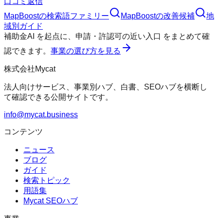
口コミ返信
MapBoost
の検索語ファミリー
MapBoost
の改善候補
地
域別ガイド
補助金AI
を起点に、
申請・許認可の近い入口
をまとめて確
認できます。
事業の選び方を見る
株式会社Mycat
法人向けサービス、事業別ハブ、白書、SEOハブを横断し
て確認できる公開サイトです。
info@mycat.business
コンテンツ
ニュース
ブログ
ガイド
検索トピック
用語集
Mycat SEOハブ