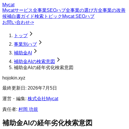
Mycat
Mycatサービス
全事業SEOハブ
全事業の選び方
全事業の改善
候補
白書
ガイド
検索トピック
Mycat SEOハブ
お問い合わせ
->
トップ
事業別ハブ
補助金AI
補助金AIの検索意図
補助金AIの経年劣化検索意図
hojokin.xyz
最終更新日:
2026年7月5日
運営・編集:
株式会社Mycat
責任者:
村岡 功規
補助金AI
の
経年劣化
検索意図