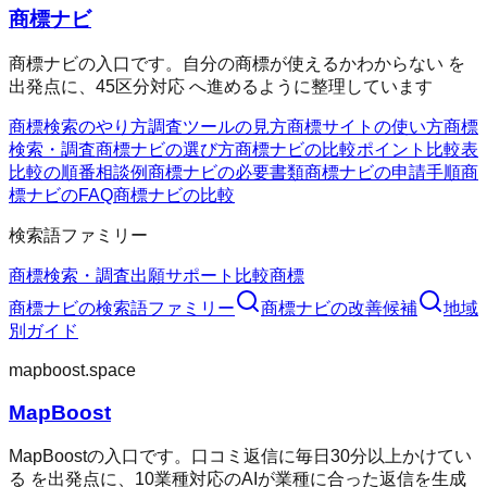
商標ナビ
商標ナビの入口です。自分の商標が使えるかわからない を
出発点に、45区分対応 へ進めるように整理しています
商標検索のやり方
調査ツールの見方
商標サイトの使い方
商標
検索・調査
商標ナビの選び方
商標ナビの比較ポイント
比較表
比較の順番
相談例
商標ナビの必要書類
商標ナビの申請手順
商
標ナビのFAQ
商標ナビの比較
検索語ファミリー
商標検索・調査
出願サポート
比較
商標
商標ナビ
の検索語ファミリー
商標ナビ
の改善候補
地域
別ガイド
mapboost.space
MapBoost
MapBoostの入口です。口コミ返信に毎日30分以上かけてい
る を出発点に、10業種対応のAIが業種に合った返信を生成