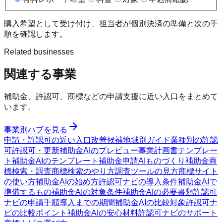
購入希望として受け付け、担当者が個別決済の準備と次の手
順を確認します。
Related businesses
関連する事業
補助金、許認可、商標などの申請支援に近い入口をまとめて
います。
事業別ハブを見る
申請・許認可の近い入口
改善候補
地域別ガイド
業種別の許認
可
許認可・更新
補助金AIのプレビュー
事業計画書テンプレー
ト
補助金AIのテンプレート
補助金申請AI
ものづくり補助金
商
標検索・調査
商標検索のやり方
調査ツールの見方
商標サイト
の使い方
補助金AIの始め方
許認可ナビの導入条件
補助金AIで
準備するもの
補助金AIの対象条件
補助金AIの必要書類
許認可
ナビの申請手順
導入までの期間
補助金AIの比較対象
許認可ナ
ビの比較ポイント
補助金AIの安心材料
許認可ナビのサポート