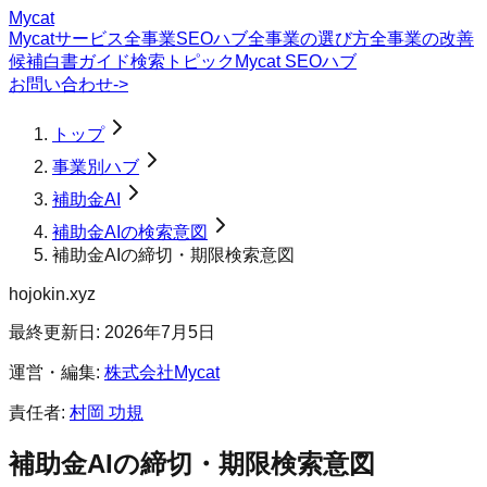
Mycat
Mycatサービス
全事業SEOハブ
全事業の選び方
全事業の改善
候補
白書
ガイド
検索トピック
Mycat SEOハブ
お問い合わせ
->
トップ
事業別ハブ
補助金AI
補助金AIの検索意図
補助金AIの締切・期限検索意図
hojokin.xyz
最終更新日:
2026年7月5日
運営・編集:
株式会社Mycat
責任者:
村岡 功規
補助金AI
の
締切・期限
検索意図