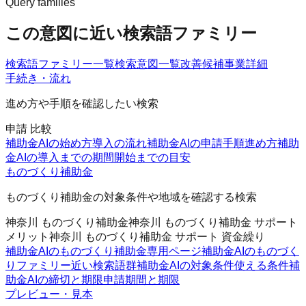
Query families
この意図に近い検索語ファミリー
検索語ファミリー一覧
検索意図一覧
改善候補
事業詳細
手続き・流れ
進め方や手順を確認したい検索
申請 比較
補助金AIの始め方
導入の流れ
補助金AIの申請手順
進め方
補助
金AIの導入までの期間
開始までの目安
ものづくり補助金
ものづくり補助金の対象条件や地域を確認する検索
神奈川 ものづくり補助金
神奈川 ものづくり補助金 サポート
メリット
神奈川 ものづくり補助金 サポート 資金繰り
補助金AIのものづくり補助金
専用ページ
補助金AIのものづく
りファミリー
近い検索語群
補助金AIの対象条件
使える条件
補
助金AIの締切と期限
申請期間と期限
プレビュー・見本