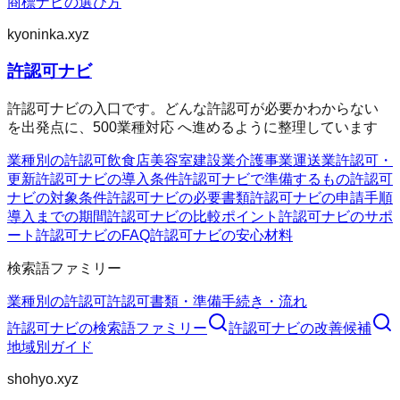
商標ナビの選び方
kyoninka.xyz
許認可ナビ
許認可ナビの入口です。どんな許認可が必要かわからない
を出発点に、500業種対応 へ進めるように整理しています
業種別の許認可
飲食店
美容室
建設業
介護事業
運送業
許認可・
更新
許認可ナビの導入条件
許認可ナビで準備するもの
許認可
ナビの対象条件
許認可ナビの必要書類
許認可ナビの申請手順
導入までの期間
許認可ナビの比較ポイント
許認可ナビのサポ
ート
許認可ナビのFAQ
許認可ナビの安心材料
検索語ファミリー
業種別の許認可
許認可
書類・準備
手続き・流れ
許認可ナビ
の検索語ファミリー
許認可ナビ
の改善候補
地域別ガイド
shohyo.xyz