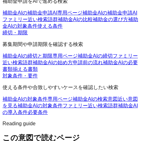
補助金申請をAIで進める検索
補助金AIの補助金申請AI
専用ページ
補助金AIの補助金申請AI
ファミリー
近い検索語群
補助金AIの比較
補助金の選び方
補助
金AIの対象条件
使える条件
締切・期限
募集期間や申請期限を確認する検索
補助金AIの締切と期限
専用ページ
補助金AIの締切ファミリー
近い検索語群
補助金AIの始め方
申請前の流れ
補助金AIの必要
書類
揃える書類
対象条件・要件
使える条件や合致しやすいケースを確認したい検索
補助金AIの対象条件
専用ページ
補助金AIの検索意図
近い意図
を見る
補助金AIの対象条件ファミリー
近い検索語群
補助金AI
の導入条件
必要条件
Reading guide
この意図で読むページ