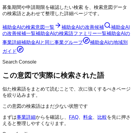
募集期間や申請期限を確認したい検索
を、検索意図データ
の検索語とあわせて整理した詳細ページです。
補助金AI
の検索意図一覧
補助金AI
の改善候補
補助金AI
の改善候補一覧
補助金AI
の検索語ファミリー一覧
補助金AI
の
事業詳細
補助金AI
と同じ事業グループ
補助金AI
の地域別
ガイド
Search Console
この意図で実際に検索された語
似た検索語をまとめて読むことで、次に強くするべきページ
を絞り込みます。
この意図の検索語はまだ少ない状態です
まずは
事業詳細
からを確認し、
FAQ
、
料金
、
比較
を先に押さ
えると整理しやすくなります。