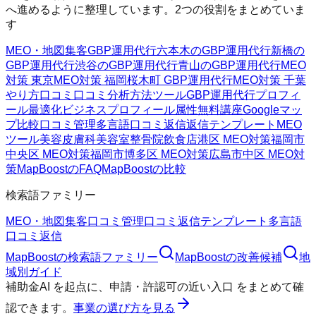
へ進めるように整理しています。2つの役割をまとめていま
す
MEO・地図集客
GBP運用代行
六本木のGBP運用代行
新橋の
GBP運用代行
渋谷のGBP運用代行
青山のGBP運用代行
MEO
対策 東京
MEO対策 福岡
桜木町 GBP運用代行
MEO対策 千葉
やり方
口コミ
口コミ分析方法
ツール
GBP運用代行
プロフィ
ール最適化
ビジネスプロフィール属性
無料講座
Googleマッ
プ
比較
口コミ管理
多言語口コミ返信
返信テンプレート
MEO
ツール
美容皮膚科
美容室
整骨院
飲食店
港区 MEO対策
福岡市
中央区 MEO対策
福岡市博多区 MEO対策
広島市中区 MEO対
策
MapBoostのFAQ
MapBoostの比較
検索語ファミリー
MEO・地図集客
口コミ管理
口コミ返信テンプレート
多言語
口コミ返信
MapBoost
の検索語ファミリー
MapBoost
の改善候補
地
域別ガイド
補助金AI
を起点に、
申請・許認可の近い入口
をまとめて確
認できます。
事業の選び方を見る