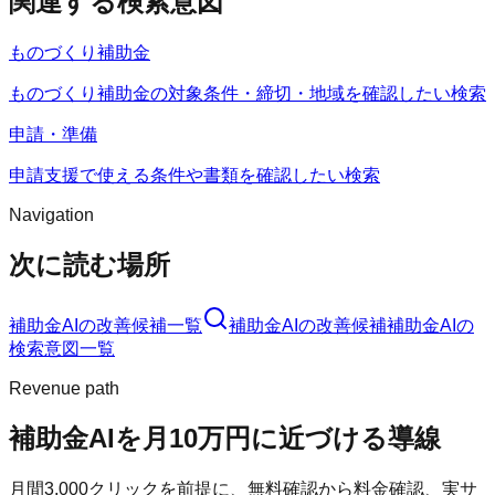
関連する検索意図
ものづくり補助金
ものづくり補助金の対象条件・締切・地域を確認したい検索
申請・準備
申請支援で使える条件や書類を確認したい検索
Navigation
次に読む場所
補助金AI
の改善候補一覧
補助金AI
の改善候補
補助金AI
の
検索意図一覧
Revenue path
補助金AI
を月10万円に近づける導線
月間
3,000
クリックを前提に、無料確認から料金確認、実サ