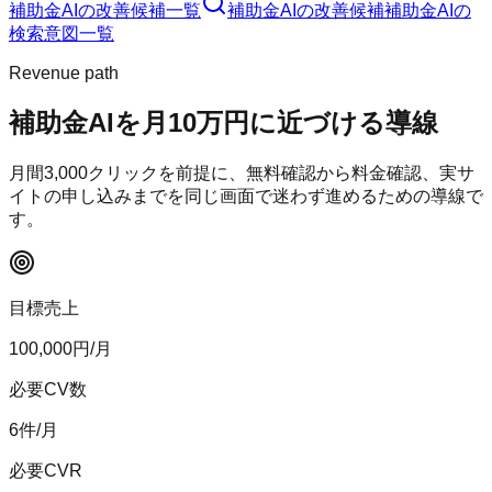
補助金AI
の改善候補一覧
補助金AI
の改善候補
補助金AI
の
検索意図一覧
Revenue path
補助金AI
を月10万円に近づける導線
月間
3,000
クリックを前提に、無料確認から料金確認、実サ
イトの申し込みまでを同じ画面で迷わず進めるための導線で
す。
目標売上
100,000
円/月
必要CV数
6
件/月
必要CVR