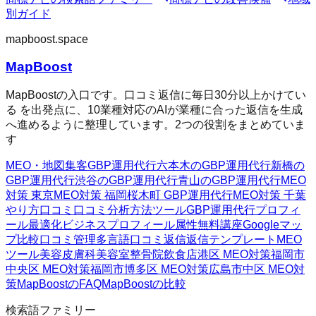
別ガイド
mapboost.space
MapBoost
MapBoostの入口です。口コミ返信に毎日30分以上かけてい
る を出発点に、10業種対応のAIが業種に合った返信を生成
へ進めるように整理しています。2つの役割をまとめていま
す
MEO・地図集客
GBP運用代行
六本木のGBP運用代行
新橋の
GBP運用代行
渋谷のGBP運用代行
青山のGBP運用代行
MEO
対策 東京
MEO対策 福岡
桜木町 GBP運用代行
MEO対策 千葉
やり方
口コミ
口コミ分析方法
ツール
GBP運用代行
プロフィ
ール最適化
ビジネスプロフィール属性
無料講座
Googleマッ
プ
比較
口コミ管理
多言語口コミ返信
返信テンプレート
MEO
ツール
美容皮膚科
美容室
整骨院
飲食店
港区 MEO対策
福岡市
中央区 MEO対策
福岡市博多区 MEO対策
広島市中区 MEO対
策
MapBoostのFAQ
MapBoostの比較
検索語ファミリー