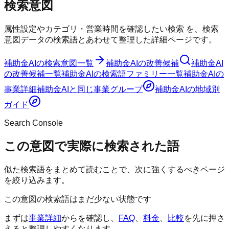
検索意図
属性設定やカテゴリ・営業時間を確認したい検索
を、検索
意図データの検索語とあわせて整理した詳細ページです。
補助金AI
の検索意図一覧
補助金AI
の改善候補
補助金AI
の改善候補一覧
補助金AI
の検索語ファミリー一覧
補助金AI
の
事業詳細
補助金AI
と同じ事業グループ
補助金AI
の地域別
ガイド
Search Console
この意図で実際に検索された語
似た検索語をまとめて読むことで、次に強くするべきページ
を絞り込みます。
この意図の検索語はまだ少ない状態です
まずは
事業詳細
からを確認し、
FAQ
、
料金
、
比較
を先に押さ
えると整理しやすくなります。