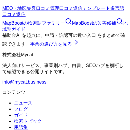
MEO・地図集客
口コミ管理
口コミ返信テンプレート
多言語
口コミ返信
MapBoost
の検索語ファミリー
MapBoost
の改善候補
地
域別ガイド
補助金AI
を起点に、
申請・許認可の近い入口
をまとめて確
認できます。
事業の選び方を見る
株式会社Mycat
法人向けサービス、事業別ハブ、白書、SEOハブを横断し
て確認できる公開サイトです。
info@mycat.business
コンテンツ
ニュース
ブログ
ガイド
検索トピック
用語集