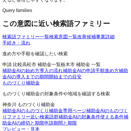
Query families
この意図に近い検索語ファミリー
検索語ファミリー一覧
検索意図一覧
改善候補
事業詳細
手続き・流れ
進め方や手順を確認したい検索
申請 比較
高松市 補助金一覧
栃木市 補助金 一覧
補助金AIの始め方
導入の流れ
補助金AIの申請手順
進め方
補助
金AIの導入までの期間
開始までの目安
ものづくり補助金
ものづくり補助金の対象条件や地域を確認する検索
神奈川 ものづくり補助金
補助金AIのものづくり補助金
専用ページ
補助金AIのものづく
りファミリー
近い検索語群
補助金AIの対象条件
使える条件
補
助金AIの締切と期限
申請期間と期限
プレビュー・見本