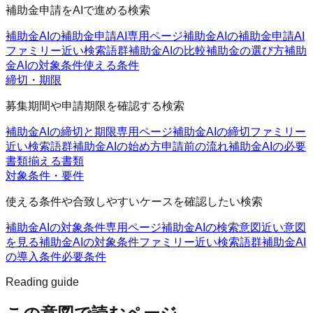
補助金申請をAIで進める検索
補助金AIの補助金申請AI
専用ページ
補助金AIの補助金申請AI
ファミリー
近い検索語群
補助金AIの比較
補助金の選び方
補助
金AIの対象条件
使える条件
締切・期限
募集期間や申請期限を確認する検索
補助金AIの締切と期限
専用ページ
補助金AIの締切ファミリー
近い検索語群
補助金AIの始め方
申請前の流れ
補助金AIの必要
書類
揃える書類
対象条件・要件
使える条件や合致しやすいケースを確認したい検索
補助金AIの対象条件
専用ページ
補助金AIの検索意図
近い意図
を見る
補助金AIの対象条件ファミリー
近い検索語群
補助金AI
の導入条件
必要条件
Reading guide