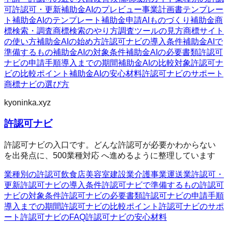
可
許認可・更新
補助金AIのプレビュー
事業計画書テンプレー
ト
補助金AIのテンプレート
補助金申請AI
ものづくり補助金
商
標検索・調査
商標検索のやり方
調査ツールの見方
商標サイト
の使い方
補助金AIの始め方
許認可ナビの導入条件
補助金AIで
準備するもの
補助金AIの対象条件
補助金AIの必要書類
許認可
ナビの申請手順
導入までの期間
補助金AIの比較対象
許認可ナ
ビの比較ポイント
補助金AIの安心材料
許認可ナビのサポート
商標ナビの選び方
kyoninka.xyz
許認可ナビ
許認可ナビの入口です。どんな許認可が必要かわからない
を出発点に、500業種対応 へ進めるように整理しています
業種別の許認可
飲食店
美容室
建設業
介護事業
運送業
許認可・
更新
許認可ナビの導入条件
許認可ナビで準備するもの
許認可
ナビの対象条件
許認可ナビの必要書類
許認可ナビの申請手順
導入までの期間
許認可ナビの比較ポイント
許認可ナビのサポ
ート
許認可ナビのFAQ
許認可ナビの安心材料