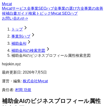
Mycat
Mycatサービス
全事業SEOハブ
全事業の選び方
全事業の改善
候補
白書
ガイド
検索トピック
Mycat SEOハブ
お問い合わせ
->
トップ
事業別ハブ
補助金AI
補助金AIの検索意図
補助金AIのビジネスプロフィール属性検索意図
hojokin.xyz
最終更新日:
2026年7月5日
運営・編集:
株式会社Mycat
責任者:
村岡 功規
補助金AI
の
ビジネスプロフィール属性