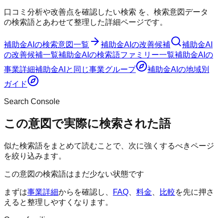
口コミ分析や改善点を確認したい検索
を、検索意図データ
の検索語とあわせて整理した詳細ページです。
補助金AI
の検索意図一覧
補助金AI
の改善候補
補助金AI
の改善候補一覧
補助金AI
の検索語ファミリー一覧
補助金AI
の
事業詳細
補助金AI
と同じ事業グループ
補助金AI
の地域別
ガイド
Search Console
この意図で実際に検索された語
似た検索語をまとめて読むことで、次に強くするべきページ
を絞り込みます。
この意図の検索語はまだ少ない状態です
まずは
事業詳細
からを確認し、
FAQ
、
料金
、
比較
を先に押さ
えると整理しやすくなります。