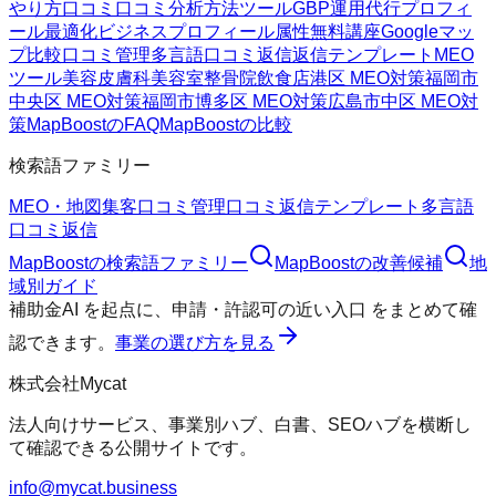
やり方
口コミ
口コミ分析方法
ツール
GBP運用代行
プロフィ
ール最適化
ビジネスプロフィール属性
無料講座
Googleマッ
プ
比較
口コミ管理
多言語口コミ返信
返信テンプレート
MEO
ツール
美容皮膚科
美容室
整骨院
飲食店
港区 MEO対策
福岡市
中央区 MEO対策
福岡市博多区 MEO対策
広島市中区 MEO対
策
MapBoostのFAQ
MapBoostの比較
検索語ファミリー
MEO・地図集客
口コミ管理
口コミ返信テンプレート
多言語
口コミ返信
MapBoost
の検索語ファミリー
MapBoost
の改善候補
地
域別ガイド
補助金AI
を起点に、
申請・許認可の近い入口
をまとめて確
認できます。
事業の選び方を見る
株式会社Mycat
法人向けサービス、事業別ハブ、白書、SEOハブを横断し
て確認できる公開サイトです。
info@mycat.business