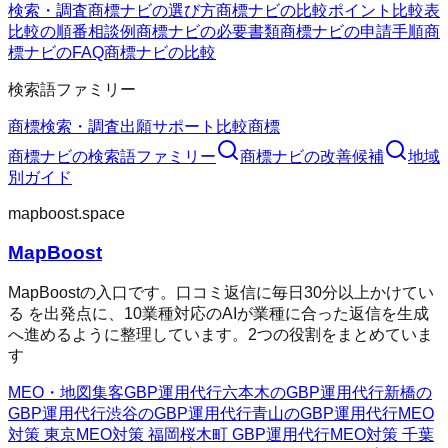
検索・調査
商標ナビの選び方
商標ナビの比較ポイント
比較表
比較の順番
相談例
商標ナビの必要書類
商標ナビの申請手順
商
標ナビのFAQ
商標ナビの比較
検索語ファミリー
商標検索・調査
出願サポート
比較
商標
商標ナビ
の検索語ファミリー
商標ナビ
の改善候補
地域
別ガイド
mapboost.space
MapBoost
MapBoostの入口です。口コミ返信に毎日30分以上かけてい
る を出発点に、10業種対応のAIが業種に合った返信を生成
へ進めるように整理しています。2つの役割をまとめていま
す
MEO・地図集客
GBP運用代行
六本木のGBP運用代行
新橋の
GBP運用代行
渋谷のGBP運用代行
青山のGBP運用代行
MEO
対策 東京
MEO対策 福岡
桜木町 GBP運用代行
MEO対策 千葉