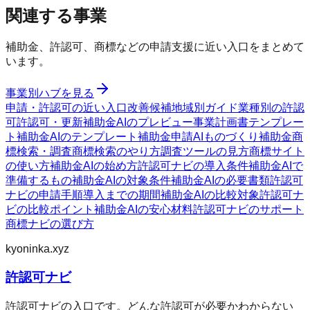
関連する事業
補助金、許認可、商標などの申請支援に近い入口をまとめて
います。
事業別ハブを見る
申請・許認可の近い入口
改善候補
地域別ガイド
業種別の許認
可
許認可・更新
補助金AIのプレビュー
事業計画書テンプレー
ト
補助金AIのテンプレート
補助金申請AI
ものづくり補助金
商
標検索・調査
商標検索のやり方
調査ツールの見方
商標サイト
の使い方
補助金AIの始め方
許認可ナビの導入条件
補助金AIで
準備するもの
補助金AIの対象条件
補助金AIの必要書類
許認可
ナビの申請手順
導入までの期間
補助金AIの比較対象
許認可ナ
ビの比較ポイント
補助金AIの安心材料
許認可ナビのサポート
商標ナビの選び方
kyoninka.xyz
許認可ナビ
許認可ナビの入口です。どんな許認可が必要かわからない