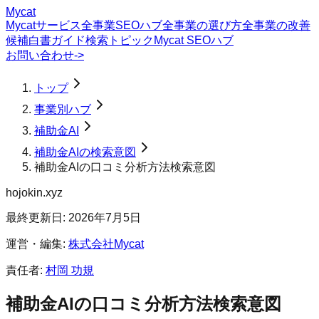
Mycat
Mycatサービス
全事業SEOハブ
全事業の選び方
全事業の改善
候補
白書
ガイド
検索トピック
Mycat SEOハブ
お問い合わせ
->
トップ
事業別ハブ
補助金AI
補助金AIの検索意図
補助金AIの口コミ分析方法検索意図
hojokin.xyz
最終更新日:
2026年7月5日
運営・編集:
株式会社Mycat
責任者:
村岡 功規
補助金AI
の
口コミ分析方法
検索意図