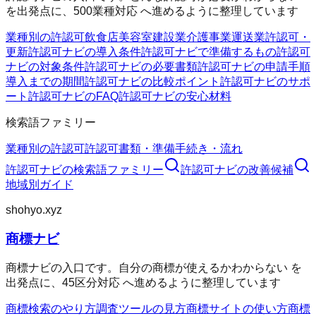
を出発点に、500業種対応 へ進めるように整理しています
業種別の許認可
飲食店
美容室
建設業
介護事業
運送業
許認可・
更新
許認可ナビの導入条件
許認可ナビで準備するもの
許認可
ナビの対象条件
許認可ナビの必要書類
許認可ナビの申請手順
導入までの期間
許認可ナビの比較ポイント
許認可ナビのサポ
ート
許認可ナビのFAQ
許認可ナビの安心材料
検索語ファミリー
業種別の許認可
許認可
書類・準備
手続き・流れ
許認可ナビ
の検索語ファミリー
許認可ナビ
の改善候補
地域別ガイド
shohyo.xyz
商標ナビ
商標ナビの入口です。自分の商標が使えるかわからない を
出発点に、45区分対応 へ進めるように整理しています
商標検索のやり方
調査ツールの見方
商標サイトの使い方
商標