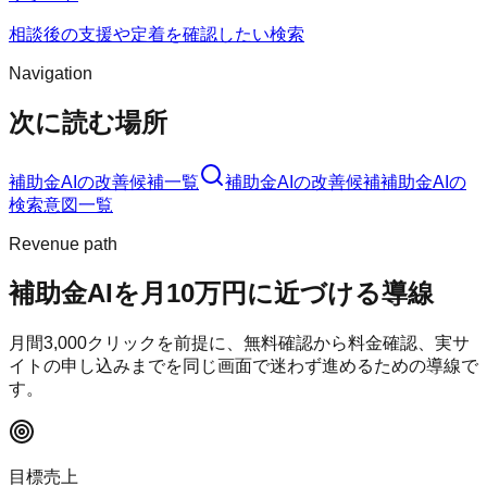
相談後の支援や定着を確認したい検索
Navigation
次に読む場所
補助金AI
の改善候補一覧
補助金AI
の改善候補
補助金AI
の
検索意図一覧
Revenue path
補助金AI
を月10万円に近づける導線
月間
3,000
クリックを前提に、無料確認から料金確認、実サ
イトの申し込みまでを同じ画面で迷わず進めるための導線で
す。
目標売上