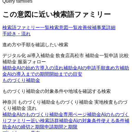
Query families
この意図に近い検索語ファミリー
検索語ファミリー一覧
検索意図一覧
改善候補
事業詳細
手続き・流れ
進め方や手順を確認したい検索
デジタル化 ai導入補助金 飲食店
高松市 補助金一覧
申請 比較
補助金 服薬フォロー
補助金AIの始め方
導入の流れ
補助金AIの申請手順
進め方
補助
金AIの導入までの期間
開始までの目安
ものづくり補助金
ものづくり補助金の対象条件や地域を確認する検索
神奈川 ものづくり補助金
ものづくり補助金 実地検査
ものづ
くり補助金 流れ
補助金AIのものづくり補助金
専用ページ
補助金AIのものづく
りファミリー
近い検索語群
補助金AIの対象条件
使える条件
補
助金AIの締切と期限
申請期間と期限