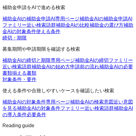
補助金申請をAIで進める検索
補助金AIの補助金申請AI
専用ページ
補助金AIの補助金申請AI
ファミリー
近い検索語群
補助金AIの比較
補助金の選び方
補助
金AIの対象条件
使える条件
締切・期限
募集期間や申請期限を確認する検索
補助金AIの締切と期限
専用ページ
補助金AIの締切ファミリー
近い検索語群
補助金AIの始め方
申請前の流れ
補助金AIの必要
書類
揃える書類
対象条件・要件
使える条件や合致しやすいケースを確認したい検索
補助金AIの対象条件
専用ページ
補助金AIの検索意図
近い意図
を見る
補助金AIの対象条件ファミリー
近い検索語群
補助金AI
の導入条件
必要条件
Reading guide