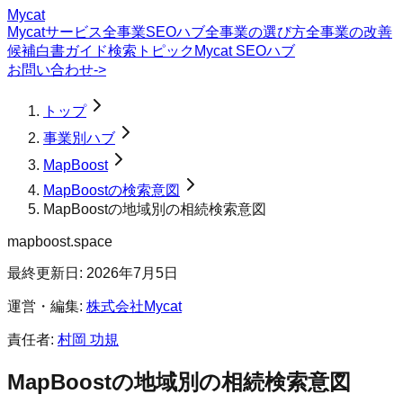
Mycat
Mycatサービス
全事業SEOハブ
全事業の選び方
全事業の改善
候補
白書
ガイド
検索トピック
Mycat SEOハブ
お問い合わせ
->
トップ
事業別ハブ
MapBoost
MapBoostの検索意図
MapBoostの地域別の相続検索意図
mapboost.space
最終更新日:
2026年7月5日
運営・編集:
株式会社Mycat
責任者:
村岡 功規
MapBoost
の
地域別の相続
検索意図