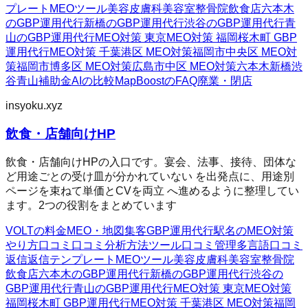
プレート
MEOツール
美容皮膚科
美容室
整骨院
飲食店
六本木
のGBP運用代行
新橋のGBP運用代行
渋谷のGBP運用代行
青
山のGBP運用代行
MEO対策 東京
MEO対策 福岡
桜木町 GBP
運用代行
MEO対策 千葉
港区 MEO対策
福岡市中央区 MEO対
策
福岡市博多区 MEO対策
広島市中区 MEO対策
六本木
新橋
渋
谷
青山
補助金AIの比較
MapBoostのFAQ
廃業・閉店
insyoku.xyz
飲食・店舗向けHP
飲食・店舗向けHPの入口です。宴会、法事、接待、団体な
ど用途ごとの受け皿が分かれていない を出発点に、用途別
ページを束ねて単価とCVを両立 へ進めるように整理してい
ます。2つの役割をまとめています
VOLTの料金
MEO・地図集客
GBP運用代行
駅名のMEO対策
やり方
口コミ
口コミ分析方法
ツール
口コミ管理
多言語口コミ
返信
返信テンプレート
MEOツール
美容皮膚科
美容室
整骨院
飲食店
六本木のGBP運用代行
新橋のGBP運用代行
渋谷の
GBP運用代行
青山のGBP運用代行
MEO対策 東京
MEO対策
福岡
桜木町 GBP運用代行
MEO対策 千葉
港区 MEO対策
福岡