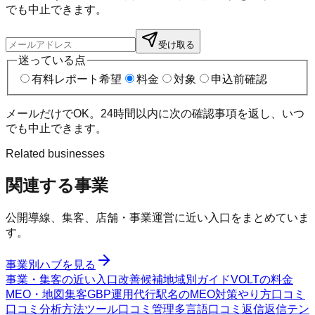
でも中止できます。
受け取る
迷っている点
有料レポート希望
料金
対象
申込前確認
メールだけでOK。24時間以内に次の確認事項を返し、いつ
でも中止できます。
Related businesses
関連する事業
公開導線、集客、店舗・事業運営に近い入口をまとめていま
す。
事業別ハブを見る
事業・集客の近い入口
改善候補
地域別ガイド
VOLTの料金
MEO・地図集客
GBP運用代行
駅名のMEO対策
やり方
口コミ
口コミ分析方法
ツール
口コミ管理
多言語口コミ返信
返信テン