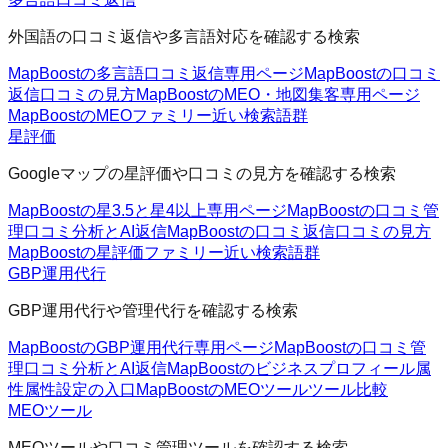
外国語の口コミ返信や多言語対応を確認する検索
MapBoostの多言語口コミ返信
専用ページ
MapBoostの口コミ
返信
口コミの見方
MapBoostのMEO・地図集客
専用ページ
MapBoostのMEOファミリー
近い検索語群
星評価
Googleマップの星評価や口コミの見方を確認する検索
MapBoostの星3.5と星4以上
専用ページ
MapBoostの口コミ管
理
口コミ分析とAI返信
MapBoostの口コミ返信
口コミの見方
MapBoostの星評価ファミリー
近い検索語群
GBP運用代行
GBP運用代行や管理代行を確認する検索
MapBoostのGBP運用代行
専用ページ
MapBoostの口コミ管
理
口コミ分析とAI返信
MapBoostのビジネスプロフィール属
性
属性設定の入口
MapBoostのMEOツール
ツール比較
MEOツール
MEOツールや口コミ管理ツールを確認する検索