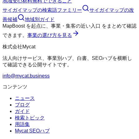
地域
安心材料
無料でできること
サイガイマップ
の検索語ファミリー
サイガイマップ
の改
善候補
地域別ガイド
MapBoost
を起点に、
事業・集客の近い入口
をまとめて確認
できます。
事業の選び方を見る
株式会社Mycat
法人向けサービス、事業別ハブ、白書、SEOハブを横断し
て確認できる公開サイトです。
info@mycat.business
コンテンツ
ニュース
ブログ
ガイド
検索トピック
用語集
Mycat SEOハブ