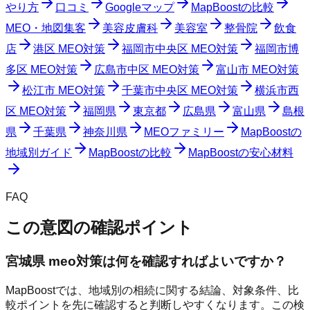
やり方
口コミ
Googleマップ
MapBoostの比較
MEO・地図集客
美容皮膚科
美容室
整骨院
飲食
店
港区 MEO対策
福岡市中央区 MEO対策
福岡市博
多区 MEO対策
広島市中区 MEO対策
富山市 MEO対策
松江市 MEO対策
千葉市中央区 MEO対策
横浜市西
区 MEO対策
福岡県
東京都
広島県
富山県
島根
県
千葉県
神奈川県
MEOファミリー
MapBoostの
地域別ガイド
MapBoostの比較
MapBoostの安心材料
FAQ
この意図の確認ポイント
宮城県 meo対策は何を確認すればよいですか？
MapBoostでは、地域別の相続に関する結論、対象条件、比
較ポイントを先に確認すると判断しやすくなります。この検