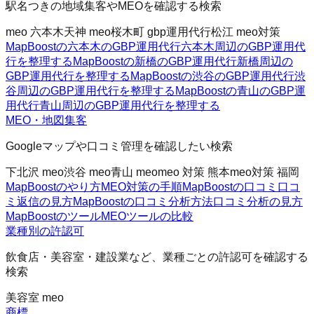
駅名つきの地域集客やMEOを確認する検索
meo 六本木
天神 meo
桜木町 gbp運用代行
松江 meo対策
MapBoostの六本木のGBP運用代行
六本木周辺のGBP運用代
行を整理する
MapBoostの新橋のGBP運用代行
新橋周辺の
GBP運用代行を整理する
MapBoostの渋谷のGBP運用代行
渋
谷周辺のGBP運用代行を整理する
MapBoostの青山のGBP運
用代行
青山周辺のGBP運用代行を整理する
MEO・地図集客
Googleマップや口コミ管理を確認したい検索
下北沢 meo
渋谷 meo
青山 meo
meo 対策 熊本
meo対策 福岡
MapBoostのやり方
MEO対策の手順
MapBoostの口コミ
口コ
ミ返信の見方
MapBoostの口コミ分析方法
口コミ分析の見方
MapBoostのツール
MEOツールの比較
業種別の許認可
飲食店・美容室・建設業など、業種ごとの許認可を確認する
検索
美容室 meo
商標