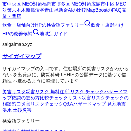
市中央区 MEO対策
福岡市博多区 MEO対策
広島市中区 MEO
対策
六本木
新橋
渋谷
青山
補助金AIの比較
MapBoostのFAQ
廃
業・閉店
飲食・店舗向けHP
の検索語ファミリー
飲食・店舗向け
HP
の改善候補
地域別ガイド
saigaimap.xyz
サイガイマップ
サイガイマップの入口です。住む場所の災害リスクがわから
ない を出発点に、防災科研J-SHISの公開データに基づく信
頼性 へ進めるように整理しています
災害リスク
災害リスク 無料
住所 リスク チェック
ハザードマ
ップ確認の進め方
比較チェックリスト
災害リスクチェックの
相談窓口
災害リスクチェックQ&A
ハザードマップ 見方
地震
洪水 土砂災害
検索語ファミリー