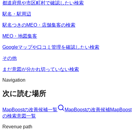
都道府県や市区町村で確認したい検索
駅名・駅周辺
駅名つきのMEO・店舗集客の検索
MEO・地図集客
Googleマップや口コミ管理を確認したい検索
その他
まだ意図が分かれ切っていない検索
Navigation
次に読む場所
MapBoost
の改善候補一覧
MapBoost
の改善候補
MapBoost
の検索意図一覧
Revenue path