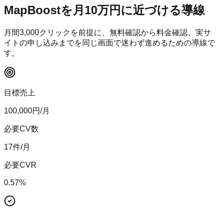
MapBoost
を月10万円に近づける導線
月間
3,000
クリックを前提に、無料確認から料金確認、実サ
イトの申し込みまでを同じ画面で迷わず進めるための導線で
す。
目標売上
100,000
円/月
必要CV数
17
件/月
必要CVR
0.57
%