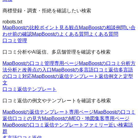
商標登録・調査・拒絶を確認したい検索
robots.txt
MapBoostの比較ポイント
見る観点
MapBoostの相談例
問い合
わせ前の確認
MapBoostのよくある質問
よくある質問
口コミ管理
口コミ分析やAI返信、多店舗管理を確認する検索
MapBoostの口コミ管理
専用ページ
MapBoostの口コミ分析方
法
分析と改善点の入口
MapBoostの多言語口コミ返信
多言語
の口コミ対応
MapBoostの返信テンプレート
返信例文と定型
文
口コミ返信テンプレート
口コミ返信の例文やテンプレートを確認する検索
MapBoostの返信テンプレート
専用ページ
MapBoostの口コミ
返信
口コミの見方
MapBoostのMEO・地図集客
専用ページ
MapBoostの口コミ返信テンプレートファミリー
近い検索語
群
多言語口コミ返信