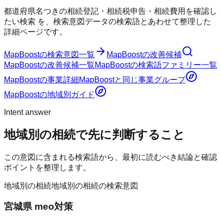
都道府県名つきの相続登記・相続税申告・相続費用を確認し
たい検索
を、検索意図データの検索語とあわせて整理した
詳細ページです。
MapBoost
の検索意図一覧
MapBoost
の改善候補
MapBoost
の改善候補一覧
MapBoost
の検索語ファミリー一覧
MapBoost
の事業詳細
MapBoost
と同じ事業グループ
MapBoost
の地域別ガイド
Intent answer
地域別の相続
で先に判断すること
この意図に含まれる検索語から、最初に読むべき結論と確認
ポイントを整理します。
地域別の相続
地域別の相続の検索意図
宮城県 meo対策