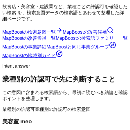
飲食店・美容室・建設業など、業種ごとの許認可を確認した
い検索
を、検索意図データの検索語とあわせて整理した詳
細ページです。
MapBoost
の検索意図一覧
MapBoost
の改善候補
MapBoost
の改善候補一覧
MapBoost
の検索語ファミリー一覧
MapBoost
の事業詳細
MapBoost
と同じ事業グループ
MapBoost
の地域別ガイド
Intent answer
業種別の許認可
で先に判断すること
この意図に含まれる検索語から、最初に読むべき結論と確認
ポイントを整理します。
業種別の許認可
業種別の許認可の検索意図
美容室 meo