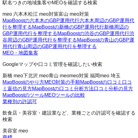
駅名つきの地域集客やMEOを確認する検索
meo 六本木
松江 meo対策
富山 meo対策
MapBoostの六本木のGBP運用代行
六本木周辺のGBP運用代
行を整理する
MapBoostの新橋のGBP運用代行
新橋周辺の
GBP運用代行を整理する
MapBoostの渋谷のGBP運用代行
渋
谷周辺のGBP運用代行を整理する
MapBoostの青山のGBP運
用代行
青山周辺のGBP運用代行を整理する
MEO・地図集客
Googleマップや口コミ管理を確認したい検索
新橋 meo
下北沢 meo
青山 meo
meo対策 福岡
meo 埼玉
MapBoostのやり方
MEO対策の手順
MapBoostの口コミ
口コ
ミ返信の見方
MapBoostの口コミ分析方法
口コミ分析の見方
MapBoostのツール
MEOツールの比較
業種別の許認可
飲食店・美容室・建設業など、業種ごとの許認可を確認する
検索
美容室 meo
商標