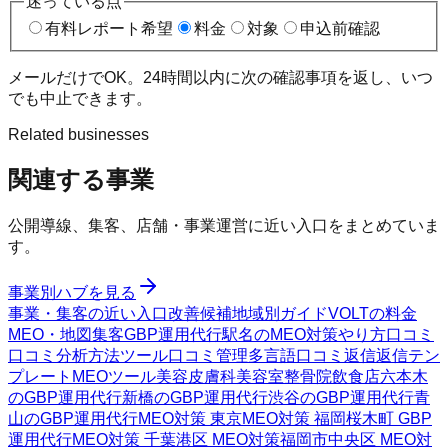
迷っている点
有料レポート希望
料金
対象
申込前確認
メールだけでOK。24時間以内に次の確認事項を返し、いつ
でも中止できます。
Related businesses
関連する事業
公開導線、集客、店舗・事業運営に近い入口をまとめていま
す。
事業別ハブを見る
事業・集客の近い入口
改善候補
地域別ガイド
VOLTの料金
MEO・地図集客
GBP運用代行
駅名のMEO対策
やり方
口コミ
口コミ分析方法
ツール
口コミ管理
多言語口コミ返信
返信テン
プレート
MEOツール
美容皮膚科
美容室
整骨院
飲食店
六本木
のGBP運用代行
新橋のGBP運用代行
渋谷のGBP運用代行
青
山のGBP運用代行
MEO対策 東京
MEO対策 福岡
桜木町 GBP
運用代行
MEO対策 千葉
港区 MEO対策
福岡市中央区 MEO対