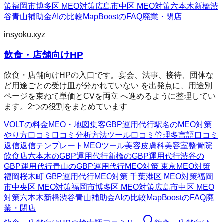
策
福岡市博多区 MEO対策
広島市中区 MEO対策
六本木
新橋
渋
谷
青山
補助金AIの比較
MapBoostのFAQ
廃業・閉店
insyoku.xyz
飲食・店舗向けHP
飲食・店舗向けHPの入口です。宴会、法事、接待、団体な
ど用途ごとの受け皿が分かれていない を出発点に、用途別
ページを束ねて単価とCVを両立 へ進めるように整理してい
ます。2つの役割をまとめています
VOLTの料金
MEO・地図集客
GBP運用代行
駅名のMEO対策
やり方
口コミ
口コミ分析方法
ツール
口コミ管理
多言語口コミ
返信
返信テンプレート
MEOツール
美容皮膚科
美容室
整骨院
飲食店
六本木のGBP運用代行
新橋のGBP運用代行
渋谷の
GBP運用代行
青山のGBP運用代行
MEO対策 東京
MEO対策
福岡
桜木町 GBP運用代行
MEO対策 千葉
港区 MEO対策
福岡
市中央区 MEO対策
福岡市博多区 MEO対策
広島市中区 MEO
対策
六本木
新橋
渋谷
青山
補助金AIの比較
MapBoostのFAQ
廃
業・閉店