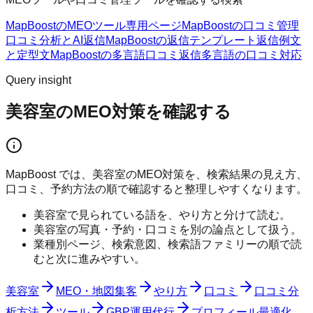
MapBoostのMEOツール
専用ページ
MapBoostの口コミ管理
口コミ分析とAI返信
MapBoostの返信テンプレート
返信例文
と定型文
MapBoostの多言語口コミ返信
多言語の口コミ対応
Query insight
美容室のMEO対策を確認する
MapBoost では、美容室のMEO対策を、検索結果の見え方、
口コミ、予約方法の順で確認すると整理しやすくなります。
美容室で見られている語を、やり方と分けて読む。
美容室の写真・予約・口コミを別の論点として扱う。
業種別ページ、検索意図、検索語ファミリーの順で読
むと次に進みやすい。
美容室
MEO・地図集客
やり方
口コミ
口コミ分
析方法
ツール
GBP運用代行
プロフィール最適化