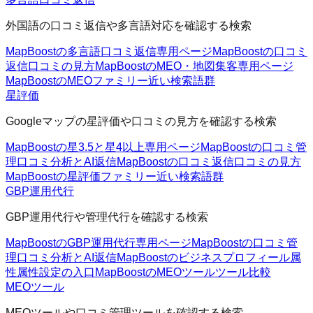
外国語の口コミ返信や多言語対応を確認する検索
MapBoostの多言語口コミ返信
専用ページ
MapBoostの口コミ
返信
口コミの見方
MapBoostのMEO・地図集客
専用ページ
MapBoostのMEOファミリー
近い検索語群
星評価
Googleマップの星評価や口コミの見方を確認する検索
MapBoostの星3.5と星4以上
専用ページ
MapBoostの口コミ管
理
口コミ分析とAI返信
MapBoostの口コミ返信
口コミの見方
MapBoostの星評価ファミリー
近い検索語群
GBP運用代行
GBP運用代行や管理代行を確認する検索
MapBoostのGBP運用代行
専用ページ
MapBoostの口コミ管
理
口コミ分析とAI返信
MapBoostのビジネスプロフィール属
性
属性設定の入口
MapBoostのMEOツール
ツール比較
MEOツール
MEOツールや口コミ管理ツールを確認する検索