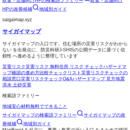
飲食・店舗向けHP
の検索語ファミリー
飲食・店舗向け
HP
の改善候補
地域別ガイド
saigaimap.xyz
サイガイマップ
サイガイマップの入口です。住む場所の災害リスクがわから
ない を出発点に、防災科研J-SHISの公開データに基づく信
頼性 へ進めるように整理しています
災害リスク
災害リスク 無料
住所 リスク チェック
ハザードマ
ップ確認の進め方
比較チェックリスト
災害リスクチェックの
相談窓口
災害リスクチェックQ&A
ハザードマップ 見方
地震
洪水 土砂災害
検索語ファミリー
地域
安心材料
無料でできること
サイガイマップ
の検索語ファミリー
サイガイマップ
の改
善候補
地域別ガイド
MapBoost
を起点に、
事業・集客の近い入口
をまとめて確認