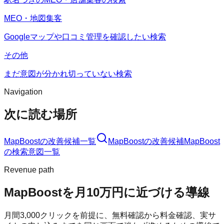
MEO・地図集客
Googleマップや口コミ管理を確認したい検索
その他
まだ意図が分かれ切っていない検索
Navigation
次に読む場所
MapBoost
の改善候補一覧
MapBoost
の改善候補
MapBoost
の検索意図一覧
Revenue path
MapBoost
を月10万円に近づける導線
月間
3,000
クリックを前提に、無料確認から料金確認、実サ