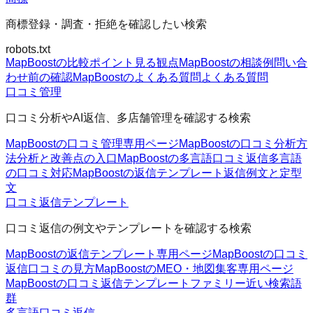
商標登録・調査・拒絶を確認したい検索
robots.txt
MapBoostの比較ポイント
見る観点
MapBoostの相談例
問い合
わせ前の確認
MapBoostのよくある質問
よくある質問
口コミ管理
口コミ分析やAI返信、多店舗管理を確認する検索
MapBoostの口コミ管理
専用ページ
MapBoostの口コミ分析方
法
分析と改善点の入口
MapBoostの多言語口コミ返信
多言語
の口コミ対応
MapBoostの返信テンプレート
返信例文と定型
文
口コミ返信テンプレート
口コミ返信の例文やテンプレートを確認する検索
MapBoostの返信テンプレート
専用ページ
MapBoostの口コミ
返信
口コミの見方
MapBoostのMEO・地図集客
専用ページ
MapBoostの口コミ返信テンプレートファミリー
近い検索語
群
多言語口コミ返信