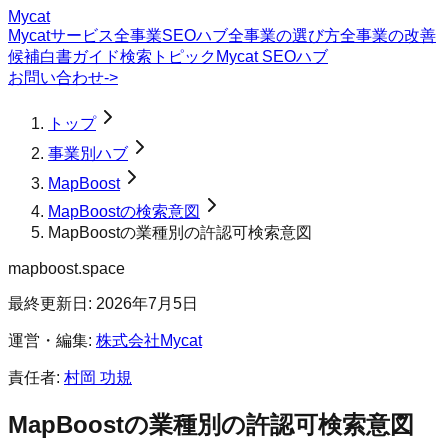
Mycat
Mycatサービス
全事業SEOハブ
全事業の選び方
全事業の改善
候補
白書
ガイド
検索トピック
Mycat SEOハブ
お問い合わせ
->
トップ
事業別ハブ
MapBoost
MapBoostの検索意図
MapBoostの業種別の許認可検索意図
mapboost.space
最終更新日:
2026年7月5日
運営・編集:
株式会社Mycat
責任者:
村岡 功規
MapBoost
の
業種別の許認可
検索意図