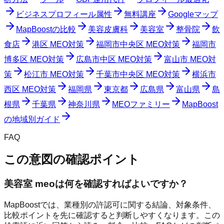
ビジネスプロフィール属性
無料講座
Googleマップ
MapBoostの比較
美容皮膚科
美容室
整骨院
飲
食店
港区 MEO対策
福岡市中央区 MEO対策
福岡市
博多区 MEO対策
広島市中区 MEO対策
富山市 MEO対
策
松江市 MEO対策
千葉市中央区 MEO対策
横浜市
西区 MEO対策
福岡県
東京都
広島県
富山県
島
根県
千葉県
神奈川県
MEOファミリー
MapBoost
の地域別ガイド
FAQ
この意図の確認ポイント
美容室 meoは何を確認すればよいですか？
MapBoostでは、業種別の許認可に関する結論、対象条件、
比較ポイントを先に確認すると判断しやすくなります。この