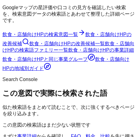
Googleマップの星評価や口コミの見方を確認したい検索
を、検索意図データの検索語とあわせて整理した詳細ページ
です。
飲食・店舗向けHP
の検索意図一覧
飲食・店舗向けHP
の
改善候補
飲食・店舗向けHP
の改善候補一覧
飲食・店舗向
けHP
の検索語ファミリー一覧
飲食・店舗向けHP
の事業詳細
飲食・店舗向けHP
と同じ事業グループ
飲食・店舗向け
HP
の地域別ガイド
Search Console
この意図で実際に検索された語
似た検索語をまとめて読むことで、次に強くするべきページ
を絞り込みます。
この意図の検索語はまだ少ない状態です
まずは
事業詳細
からを確認し、
FAQ
、
料金
、
比較
を先に押さ