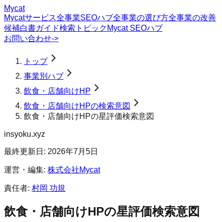
Mycat
Mycatサービス
全事業SEOハブ
全事業の選び方
全事業の改善
候補
白書
ガイド
検索トピック
Mycat SEOハブ
お問い合わせ
->
トップ
事業別ハブ
飲食・店舗向けHP
飲食・店舗向けHPの検索意図
飲食・店舗向けHPの星評価検索意図
insyoku.xyz
最終更新日:
2026年7月5日
運営・編集:
株式会社Mycat
責任者:
村岡 功規
飲食・店舗向けHP
の
星評価
検索意図