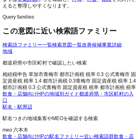
えると整理しやすくなります。
Query families
この意図に近い検索語ファミリー
検索語ファミリー一覧
検索意図一覧
改善候補
事業詳細
地域
都道府県や市区町村で確認したい検索
相続税申告 草加市
青梅市 都市計画税 税率 0.3 公式
青梅市 固
定資産税 税率 1.4 都市計画税 0.3
青梅市 固定資産税 税率 1.4
都市計画税 0.3 公式
青梅市 固定資産税 税率 都市計画税 税率
飲食・店舗向けHPの地域別ガイド
都道府県・市区町村の入
口
駅名・駅周辺
駅名つきの地域集客やMEOを確認する検索
meo 六本木
飲食・店舗向けHPの駅名ファミリー
近い検索語群
飲食・店