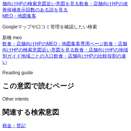
舗向けHPの検索意図
近い意図を見る
飲食・店舗向けHPの改
善候補
表示回数のある語を見る
MEO・地図集客
Googleマップや口コミ管理を確認したい検索
新橋 meo
飲食・店舗向けHPのMEO・地図集客
専用ページ
飲食・店舗
向けHPの検索意図
近い意図を見る
飲食・店舗向けHPの地域
別ガイド
地域ごとの入口
飲食・店舗向けHPの比較
役割の違
い
Reading guide
この意図で読むページ
Other intents
関連する検索意図
税金・登記