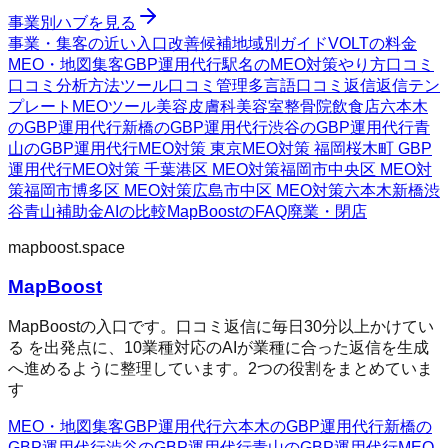
事業別ハブを見る
事業・集客の近い入口
改善候補
地域別ガイド
VOLTの料金
MEO・地図集客
GBP運用代行
駅名のMEO対策
やり方
口コミ
口コミ分析方法
ツール
口コミ管理
多言語口コミ返信
返信テン
プレート
MEOツール
美容皮膚科
美容室
整骨院
飲食店
六本木
のGBP運用代行
新橋のGBP運用代行
渋谷のGBP運用代行
青
山のGBP運用代行
MEO対策 東京
MEO対策 福岡
桜木町 GBP
運用代行
MEO対策 千葉
港区 MEO対策
福岡市中央区 MEO対
策
福岡市博多区 MEO対策
広島市中区 MEO対策
六本木
新橋
渋
谷
青山
補助金AIの比較
MapBoostのFAQ
廃業・閉店
mapboost.space
MapBoost
MapBoostの入口です。口コミ返信に毎日30分以上かけてい
る を出発点に、10業種対応のAIが業種に合った返信を生成
へ進めるように整理しています。2つの役割をまとめていま
す
MEO・地図集客
GBP運用代行
六本木のGBP運用代行
新橋の
GBP運用代行
渋谷のGBP運用代行
青山のGBP運用代行
MEO