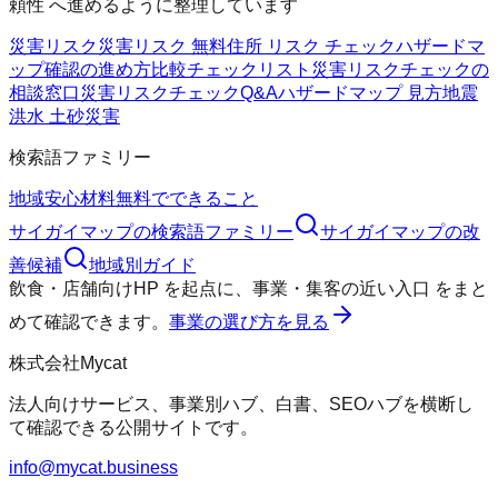
頼性 へ進めるように整理しています
災害リスク
災害リスク 無料
住所 リスク チェック
ハザードマ
ップ確認の進め方
比較チェックリスト
災害リスクチェックの
相談窓口
災害リスクチェックQ&A
ハザードマップ 見方
地震
洪水 土砂災害
検索語ファミリー
地域
安心材料
無料でできること
サイガイマップ
の検索語ファミリー
サイガイマップ
の改
善候補
地域別ガイド
飲食・店舗向けHP
を起点に、
事業・集客の近い入口
をまと
めて確認できます。
事業の選び方を見る
株式会社Mycat
法人向けサービス、事業別ハブ、白書、SEOハブを横断し
て確認できる公開サイトです。
info@mycat.business