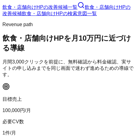
飲食・店舗向けHP
の改善候補一覧
飲食・店舗向けHP
の
改善候補
飲食・店舗向けHP
の検索意図一覧
Revenue path
飲食・店舗向けHP
を月10万円に近づけ
る導線
月間
3,000
クリックを前提に、無料確認から料金確認、実サ
イトの申し込みまでを同じ画面で迷わず進めるための導線で
す。
目標売上
100,000
円/月
必要CV数
1
件/月