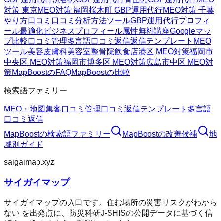
対策 東京
MEO対策 福岡
桜木町 GBP運用代行
MEO対策 千葉
やり方
口コミ
口コミ分析方法
ツール
GBP運用代行
プロフィ
ール最適化
ビジネスプロフィール属性
無料講座
Googleマッ
プ
比較
口コミ管理
多言語口コミ返信
返信テンプレート
MEO
ツール
美容皮膚科
美容室
整骨院
飲食店
港区 MEO対策
福岡市
中央区 MEO対策
福岡市博多区 MEO対策
広島市中区 MEO対
策
MapBoostのFAQ
MapBoostの比較
検索語ファミリー
MEO・地図集客
口コミ管理
口コミ返信テンプレート
多言語
口コミ返信
MapBoost
の検索語ファミリー
MapBoost
の改善候補
地
域別ガイド
saigaimap.xyz
サイガイマップ
サイガイマップの入口です。住む場所の災害リスクがわから
ない を出発点に、防災科研J-SHISの公開データに基づく信