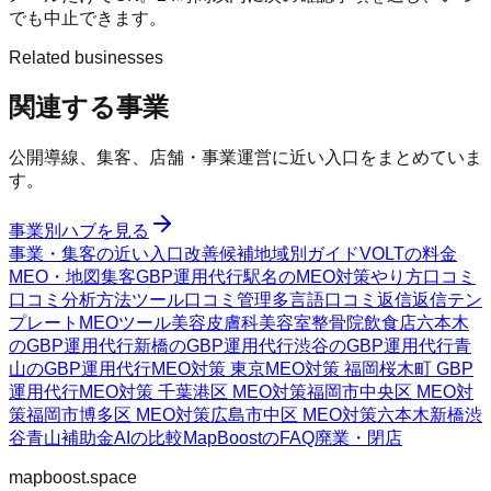
でも中止できます。
Related businesses
関連する事業
公開導線、集客、店舗・事業運営に近い入口をまとめていま
す。
事業別ハブを見る
事業・集客の近い入口
改善候補
地域別ガイド
VOLTの料金
MEO・地図集客
GBP運用代行
駅名のMEO対策
やり方
口コミ
口コミ分析方法
ツール
口コミ管理
多言語口コミ返信
返信テン
プレート
MEOツール
美容皮膚科
美容室
整骨院
飲食店
六本木
のGBP運用代行
新橋のGBP運用代行
渋谷のGBP運用代行
青
山のGBP運用代行
MEO対策 東京
MEO対策 福岡
桜木町 GBP
運用代行
MEO対策 千葉
港区 MEO対策
福岡市中央区 MEO対
策
福岡市博多区 MEO対策
広島市中区 MEO対策
六本木
新橋
渋
谷
青山
補助金AIの比較
MapBoostのFAQ
廃業・閉店
mapboost.space