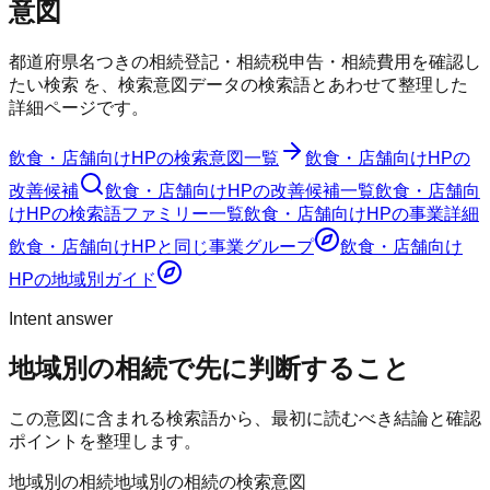
意図
都道府県名つきの相続登記・相続税申告・相続費用を確認し
たい検索
を、検索意図データの検索語とあわせて整理した
詳細ページです。
飲食・店舗向けHP
の検索意図一覧
飲食・店舗向けHP
の
改善候補
飲食・店舗向けHP
の改善候補一覧
飲食・店舗向
けHP
の検索語ファミリー一覧
飲食・店舗向けHP
の事業詳細
飲食・店舗向けHP
と同じ事業グループ
飲食・店舗向け
HP
の地域別ガイド
Intent answer
地域別の相続
で先に判断すること
この意図に含まれる検索語から、最初に読むべき結論と確認
ポイントを整理します。
地域別の相続
地域別の相続の検索意図