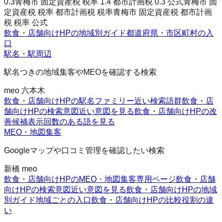
0.3
青梅市 固定資産税 税率 1.4 都市計画税 0.3 公式
青梅市 固
定資産税 税率 都市計画税 税率
青梅市 固定資産税 都市計画
税 税率 公式
飲食・店舗向けHPの地域別ガイド
都道府県・市区町村の入
口
駅名・駅周辺
駅名つきの地域集客やMEOを確認する検索
meo 六本木
飲食・店舗向けHPの駅名ファミリー
近い検索語群
飲食・店
舗向けHPの検索意図
近い意図を見る
飲食・店舗向けHPの改
善候補
表示回数のある語を見る
MEO・地図集客
Googleマップや口コミ管理を確認したい検索
新橋 meo
飲食・店舗向けHPのMEO・地図集客
専用ページ
飲食・店舗
向けHPの検索意図
近い意図を見る
飲食・店舗向けHPの地域
別ガイド
地域ごとの入口
飲食・店舗向けHPの比較
役割の違
い