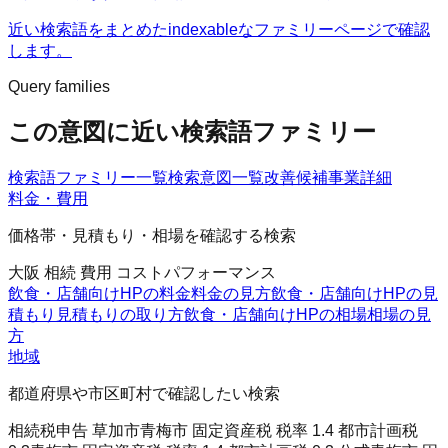
近い検索語をまとめたindexableなファミリーページで確認
します。
Query families
この意図に近い検索語ファミリー
検索語ファミリー一覧
検索意図一覧
改善候補
事業詳細
料金・費用
価格帯・見積もり・相場を確認する検索
大阪 相続 費用 コストパフォーマンス
飲食・店舗向けHPの料金
料金の見方
飲食・店舗向けHPの見
積もり
見積もりの取り方
飲食・店舗向けHPの相場
相場の見
方
地域
都道府県や市区町村で確認したい検索
相続税申告 草加市
青梅市 固定資産税 税率 1.4 都市計画税