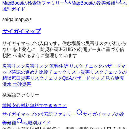
MapBoost
の検索語ファミリー
MapBoost
の改善候補
地
域別ガイド
saigaimap.xyz
サイガイマップ
サイガイマップの入口です。住む場所の災害リスクがわから
ない を出発点に、防災科研J-SHISの公開データに基づく信
頼性 へ進めるように整理しています
災害リスク
災害リスク 無料
住所 リスク チェック
ハザードマ
ップ確認の進め方
比較チェックリスト
災害リスクチェックの
相談窓口
災害リスクチェックQ&A
ハザードマップ 見方
地震
洪水 土砂災害
検索語ファミリー
地域
安心材料
無料でできること
サイガイマップ
の検索語ファミリー
サイガイマップ
の改
善候補
地域別ガイド
飲食・店舗向けHP
を起点に、
事業・集客の近い入口
をまと