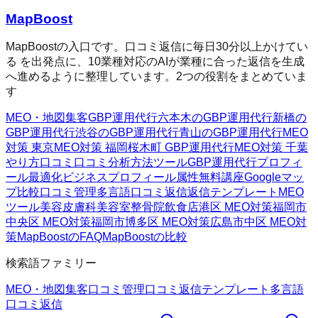
MapBoost
MapBoostの入口です。口コミ返信に毎日30分以上かけてい
る を出発点に、10業種対応のAIが業種に合った返信を生成
へ進めるように整理しています。2つの役割をまとめていま
す
MEO・地図集客
GBP運用代行
六本木のGBP運用代行
新橋の
GBP運用代行
渋谷のGBP運用代行
青山のGBP運用代行
MEO
対策 東京
MEO対策 福岡
桜木町 GBP運用代行
MEO対策 千葉
やり方
口コミ
口コミ分析方法
ツール
GBP運用代行
プロフィ
ール最適化
ビジネスプロフィール属性
無料講座
Googleマッ
プ
比較
口コミ管理
多言語口コミ返信
返信テンプレート
MEO
ツール
美容皮膚科
美容室
整骨院
飲食店
港区 MEO対策
福岡市
中央区 MEO対策
福岡市博多区 MEO対策
広島市中区 MEO対
策
MapBoostのFAQ
MapBoostの比較
検索語ファミリー
MEO・地図集客
口コミ管理
口コミ返信テンプレート
多言語
口コミ返信