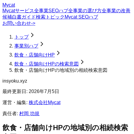
Mycat
Mycatサービス
全事業SEOハブ
全事業の選び方
全事業の改善
候補
白書
ガイド
検索トピック
Mycat SEOハブ
お問い合わせ
->
トップ
事業別ハブ
飲食・店舗向けHP
飲食・店舗向けHPの検索意図
飲食・店舗向けHPの地域別の相続検索意図
insyoku.xyz
最終更新日:
2026年7月5日
運営・編集:
株式会社Mycat
責任者:
村岡 功規
飲食・店舗向けHP
の
地域別の相続
検索