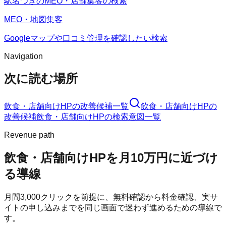
駅名つきのMEO・店舗集客の検索
MEO・地図集客
Googleマップや口コミ管理を確認したい検索
Navigation
次に読む場所
飲食・店舗向けHP
の改善候補一覧
飲食・店舗向けHP
の
改善候補
飲食・店舗向けHP
の検索意図一覧
Revenue path
飲食・店舗向けHP
を月10万円に近づけ
る導線
月間
3,000
クリックを前提に、無料確認から料金確認、実サ
イトの申し込みまでを同じ画面で迷わず進めるための導線で
す。