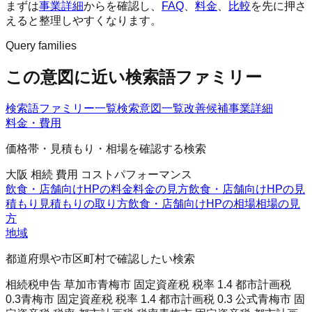
まずは
事業詳細
からを確認し、
FAQ
、
料金
、
比較
を先に押さ
えると整理しやすくなります。
Query families
この意図に近い検索語ファミリー
検索語ファミリー一覧
検索意図一覧
改善候補
事業詳細
料金・費用
価格帯・見積もり・相場を確認する検索
大阪 相続 費用 コストパフォーマンス
飲食・店舗向けHPの料金
料金の見方
飲食・店舗向けHPの見
積もり
見積もりの取り方
飲食・店舗向けHPの相場
相場の見
方
地域
都道府県や市区町村で確認したい検索
相続税申告 草加市
青梅市 固定資産税 税率 1.4 都市計画税
0.3
青梅市 固定資産税 税率 1.4 都市計画税 0.3 公式
青梅市 固