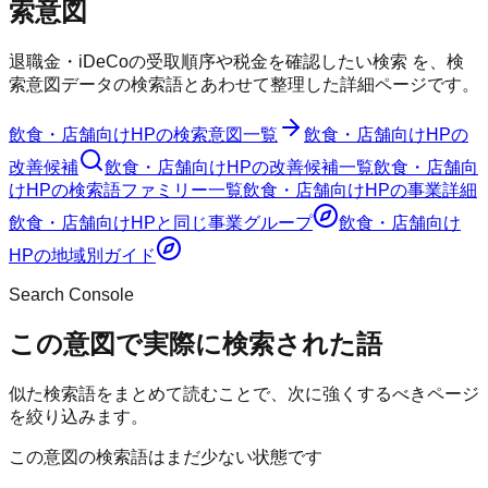
索意図
退職金・iDeCoの受取順序や税金を確認したい検索
を、検
索意図データの検索語とあわせて整理した詳細ページです。
飲食・店舗向けHP
の検索意図一覧
飲食・店舗向けHP
の
改善候補
飲食・店舗向けHP
の改善候補一覧
飲食・店舗向
けHP
の検索語ファミリー一覧
飲食・店舗向けHP
の事業詳細
飲食・店舗向けHP
と同じ事業グループ
飲食・店舗向け
HP
の地域別ガイド
Search Console
この意図で実際に検索された語
似た検索語をまとめて読むことで、次に強くするべきページ
を絞り込みます。
この意図の検索語はまだ少ない状態です