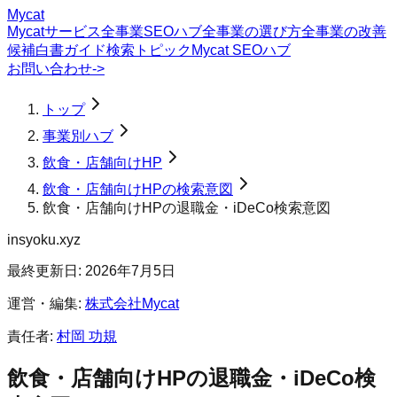
Mycat
Mycatサービス
全事業SEOハブ
全事業の選び方
全事業の改善
候補
白書
ガイド
検索トピック
Mycat SEOハブ
お問い合わせ
->
トップ
事業別ハブ
飲食・店舗向けHP
飲食・店舗向けHPの検索意図
飲食・店舗向けHPの退職金・iDeCo検索意図
insyoku.xyz
最終更新日:
2026年7月5日
運営・編集:
株式会社Mycat
責任者:
村岡 功規
飲食・店舗向けHP
の
退職金・iDeCo
検