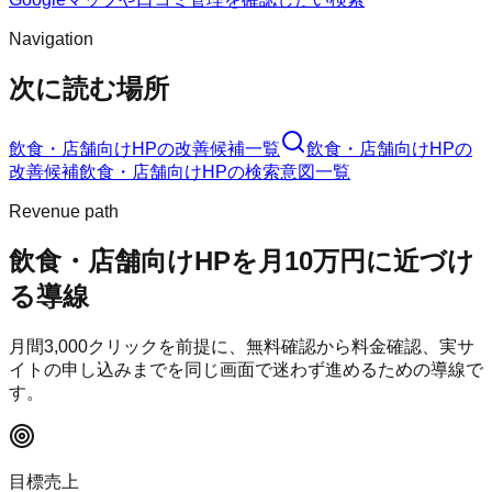
Navigation
次に読む場所
飲食・店舗向けHP
の改善候補一覧
飲食・店舗向けHP
の
改善候補
飲食・店舗向けHP
の検索意図一覧
Revenue path
飲食・店舗向けHP
を月10万円に近づけ
る導線
月間
3,000
クリックを前提に、無料確認から料金確認、実サ
イトの申し込みまでを同じ画面で迷わず進めるための導線で
す。
目標売上