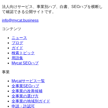
法人向けサービス、事業別ハブ、白書、SEOハブを横断し
て確認できる公開サイトです。
info@mycat.business
コンテンツ
ニュース
ブログ
ガイド
検索トピック
用語集
Mycat SEOハブ
事業
Mycatサービス一覧
全事業SEOハブ
全事業の改善候補
全事業の選び方
全事業の地域別ガイド
申請・許認可