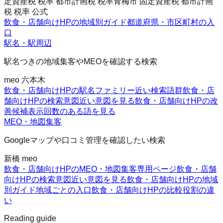
定資産税 税率 都市計画税 税率
青梅市 固定資産税 都市計画
税 税率 公式
飲食・店舗向けHPの地域別ガイド
都道府県・市区町村の入
口
駅名・駅周辺
駅名つきの地域集客やMEOを確認する検索
meo 六本木
飲食・店舗向けHPの駅名ファミリー
近い検索語群
飲食・店
舗向けHPの検索意図
近い意図を見る
飲食・店舗向けHPの改
善候補
表示回数のある語を見る
MEO・地図集客
Googleマップや口コミ管理を確認したい検索
新橋 meo
飲食・店舗向けHPのMEO・地図集客
専用ページ
飲食・店舗
向けHPの検索意図
近い意図を見る
飲食・店舗向けHPの地域
別ガイド
地域ごとの入口
飲食・店舗向けHPの比較
役割の違
い
Reading guide