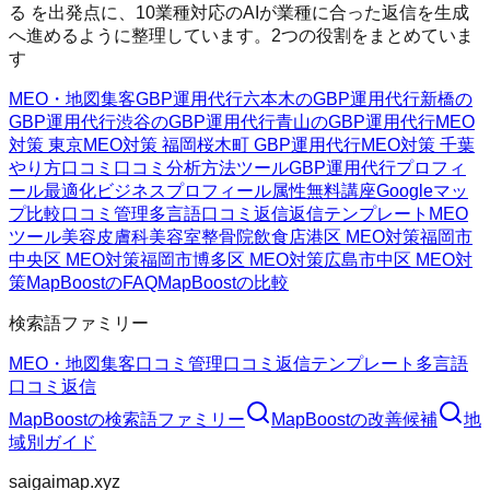
る を出発点に、10業種対応のAIが業種に合った返信を生成
へ進めるように整理しています。2つの役割をまとめていま
す
MEO・地図集客
GBP運用代行
六本木のGBP運用代行
新橋の
GBP運用代行
渋谷のGBP運用代行
青山のGBP運用代行
MEO
対策 東京
MEO対策 福岡
桜木町 GBP運用代行
MEO対策 千葉
やり方
口コミ
口コミ分析方法
ツール
GBP運用代行
プロフィ
ール最適化
ビジネスプロフィール属性
無料講座
Googleマッ
プ
比較
口コミ管理
多言語口コミ返信
返信テンプレート
MEO
ツール
美容皮膚科
美容室
整骨院
飲食店
港区 MEO対策
福岡市
中央区 MEO対策
福岡市博多区 MEO対策
広島市中区 MEO対
策
MapBoostのFAQ
MapBoostの比較
検索語ファミリー
MEO・地図集客
口コミ管理
口コミ返信テンプレート
多言語
口コミ返信
MapBoost
の検索語ファミリー
MapBoost
の改善候補
地
域別ガイド
saigaimap.xyz