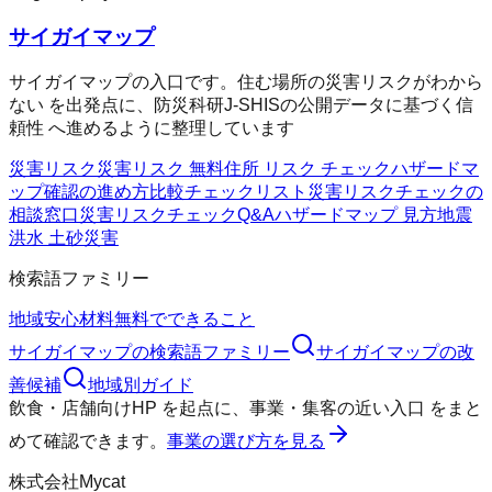
サイガイマップ
サイガイマップの入口です。住む場所の災害リスクがわから
ない を出発点に、防災科研J-SHISの公開データに基づく信
頼性 へ進めるように整理しています
災害リスク
災害リスク 無料
住所 リスク チェック
ハザードマ
ップ確認の進め方
比較チェックリスト
災害リスクチェックの
相談窓口
災害リスクチェックQ&A
ハザードマップ 見方
地震
洪水 土砂災害
検索語ファミリー
地域
安心材料
無料でできること
サイガイマップ
の検索語ファミリー
サイガイマップ
の改
善候補
地域別ガイド
飲食・店舗向けHP
を起点に、
事業・集客の近い入口
をまと
めて確認できます。
事業の選び方を見る
株式会社Mycat