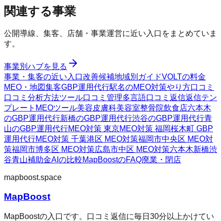
関連する事業
公開導線、集客、店舗・事業運営に近い入口をまとめていま
す。
事業別ハブを見る
事業・集客の近い入口
改善候補
地域別ガイド
VOLTの料金
MEO・地図集客
GBP運用代行
駅名のMEO対策
やり方
口コミ
口コミ分析方法
ツール
口コミ管理
多言語口コミ返信
返信テン
プレート
MEOツール
美容皮膚科
美容室
整骨院
飲食店
六本木
のGBP運用代行
新橋のGBP運用代行
渋谷のGBP運用代行
青
山のGBP運用代行
MEO対策 東京
MEO対策 福岡
桜木町 GBP
運用代行
MEO対策 千葉
港区 MEO対策
福岡市中央区 MEO対
策
福岡市博多区 MEO対策
広島市中区 MEO対策
六本木
新橋
渋
谷
青山
補助金AIの比較
MapBoostのFAQ
廃業・閉店
mapboost.space
MapBoost
MapBoostの入口です。口コミ返信に毎日30分以上かけてい