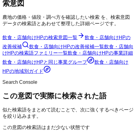
索意図
農地の価格・値段・調べ方を確認したい検索
を、検索意図
データの検索語とあわせて整理した詳細ページです。
飲食・店舗向けHP
の検索意図一覧
飲食・店舗向けHP
の
改善候補
飲食・店舗向けHP
の改善候補一覧
飲食・店舗向
けHP
の検索語ファミリー一覧
飲食・店舗向けHP
の事業詳細
飲食・店舗向けHP
と同じ事業グループ
飲食・店舗向け
HP
の地域別ガイド
Search Console
この意図で実際に検索された語
似た検索語をまとめて読むことで、次に強くするべきページ
を絞り込みます。
この意図の検索語はまだ少ない状態です