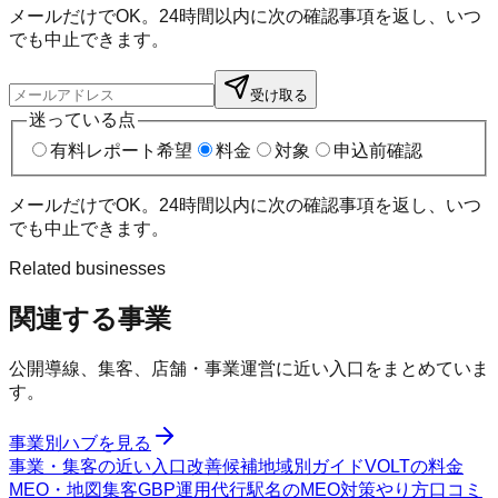
メールだけでOK。24時間以内に次の確認事項を返し、いつ
でも中止できます。
受け取る
迷っている点
有料レポート希望
料金
対象
申込前確認
メールだけでOK。24時間以内に次の確認事項を返し、いつ
でも中止できます。
Related businesses
関連する事業
公開導線、集客、店舗・事業運営に近い入口をまとめていま
す。
事業別ハブを見る
事業・集客の近い入口
改善候補
地域別ガイド
VOLTの料金
MEO・地図集客
GBP運用代行
駅名のMEO対策
やり方
口コミ