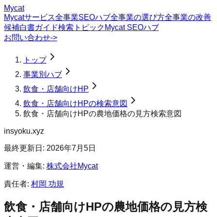
Mycat
Mycatサービス
全事業SEOハブ
全事業の選び方
全事業の改善
候補
白書
ガイド
検索トピック
Mycat SEOハブ
お問い合わせ
->
トップ
事業別ハブ
飲食・店舗向けHP
飲食・店舗向けHPの検索意図
飲食・店舗向けHPの農地価格の見方検索意図
insyoku.xyz
最終更新日:
2026年7月5日
運営・編集:
株式会社Mycat
責任者:
村岡 功規
飲食・店舗向けHP
の
農地価格の見方
検