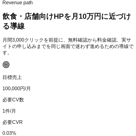
Revenue path
飲食・店舗向けHP
を月10万円に近づけ
る導線
月間
3,000
クリックを前提に、無料確認から料金確認、実サ
イトの申し込みまでを同じ画面で迷わず進めるための導線で
す。
目標売上
100,000
円/月
必要CV数
1
件/月
必要CVR
0.03
%