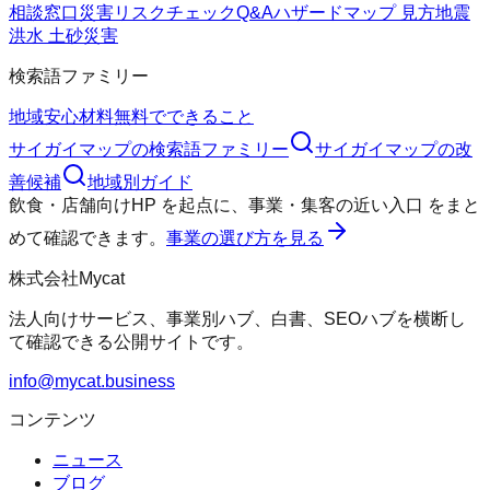
相談窓口
災害リスクチェックQ&A
ハザードマップ 見方
地震
洪水 土砂災害
検索語ファミリー
地域
安心材料
無料でできること
サイガイマップ
の検索語ファミリー
サイガイマップ
の改
善候補
地域別ガイド
飲食・店舗向けHP
を起点に、
事業・集客の近い入口
をまと
めて確認できます。
事業の選び方を見る
株式会社Mycat
法人向けサービス、事業別ハブ、白書、SEOハブを横断し
て確認できる公開サイトです。
info@mycat.business
コンテンツ
ニュース
ブログ