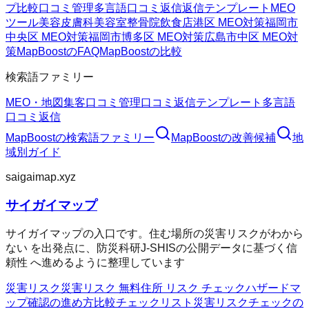
プ
比較
口コミ管理
多言語口コミ返信
返信テンプレート
MEO
ツール
美容皮膚科
美容室
整骨院
飲食店
港区 MEO対策
福岡市
中央区 MEO対策
福岡市博多区 MEO対策
広島市中区 MEO対
策
MapBoostのFAQ
MapBoostの比較
検索語ファミリー
MEO・地図集客
口コミ管理
口コミ返信テンプレート
多言語
口コミ返信
MapBoost
の検索語ファミリー
MapBoost
の改善候補
地
域別ガイド
saigaimap.xyz
サイガイマップ
サイガイマップの入口です。住む場所の災害リスクがわから
ない を出発点に、防災科研J-SHISの公開データに基づく信
頼性 へ進めるように整理しています
災害リスク
災害リスク 無料
住所 リスク チェック
ハザードマ
ップ確認の進め方
比較チェックリスト
災害リスクチェックの