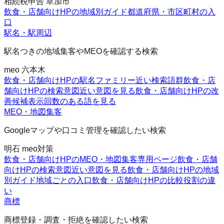
相続税申告 草加市
飲食・店舗向けHPの地域別ガイド
都道府県・市区町村の入
口
駅名・駅周辺
駅名つきの地域集客やMEOを確認する検索
meo 六本木
飲食・店舗向けHPの駅名ファミリー
近い検索語群
飲食・店
舗向けHPの検索意図
近い意図を見る
飲食・店舗向けHPの改
善候補
表示回数のある語を見る
MEO・地図集客
Googleマップや口コミ管理を確認したい検索
明石 meo対策
飲食・店舗向けHPのMEO・地図集客
専用ページ
飲食・店舗
向けHPの検索意図
近い意図を見る
飲食・店舗向けHPの地域
別ガイド
地域ごとの入口
飲食・店舗向けHPの比較
役割の違
い
商標
商標登録・調査・拒絶を確認したい検索