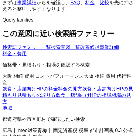
まずは
事業詳細
からを確認し、
FAQ
、
料金
、
比較
を先に押さ
えると整理しやすくなります。
Query families
この意図に近い検索語ファミリー
検索語ファミリー一覧
検索意図一覧
改善候補
事業詳細
料金・費用
価格帯・見積もり・相場を確認する検索
大阪 相続 費用 コストパフォーマンス
大阪 相続 費用 代行料
金
飲食・店舗向けHPの料金
料金の見方
飲食・店舗向けHPの見
積もり
見積もりの取り方
飲食・店舗向けHPの相場
相場の見
方
地域
都道府県や市区町村で確認したい検索
広島市 meo対策
青梅市 固定資産税 税率 都市計画税 0.3 公式