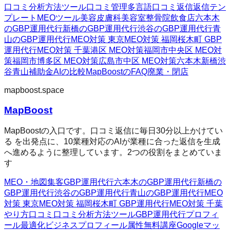
口コミ分析方法
ツール
口コミ管理
多言語口コミ返信
返信テン
プレート
MEOツール
美容皮膚科
美容室
整骨院
飲食店
六本木
のGBP運用代行
新橋のGBP運用代行
渋谷のGBP運用代行
青
山のGBP運用代行
MEO対策 東京
MEO対策 福岡
桜木町 GBP
運用代行
MEO対策 千葉
港区 MEO対策
福岡市中央区 MEO対
策
福岡市博多区 MEO対策
広島市中区 MEO対策
六本木
新橋
渋
谷
青山
補助金AIの比較
MapBoostのFAQ
廃業・閉店
mapboost.space
MapBoost
MapBoostの入口です。口コミ返信に毎日30分以上かけてい
る を出発点に、10業種対応のAIが業種に合った返信を生成
へ進めるように整理しています。2つの役割をまとめていま
す
MEO・地図集客
GBP運用代行
六本木のGBP運用代行
新橋の
GBP運用代行
渋谷のGBP運用代行
青山のGBP運用代行
MEO
対策 東京
MEO対策 福岡
桜木町 GBP運用代行
MEO対策 千葉
やり方
口コミ
口コミ分析方法
ツール
GBP運用代行
プロフィ
ール最適化
ビジネスプロフィール属性
無料講座
Googleマッ