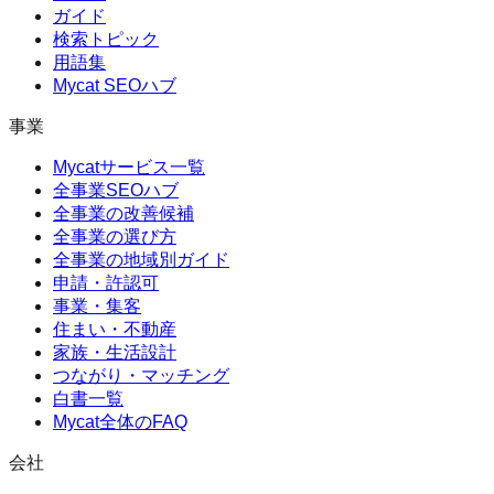
ガイド
検索トピック
用語集
Mycat SEOハブ
事業
Mycatサービス一覧
全事業SEOハブ
全事業の改善候補
全事業の選び方
全事業の地域別ガイド
申請・許認可
事業・集客
住まい・不動産
家族・生活設計
つながり・マッチング
白書一覧
Mycat全体のFAQ
会社