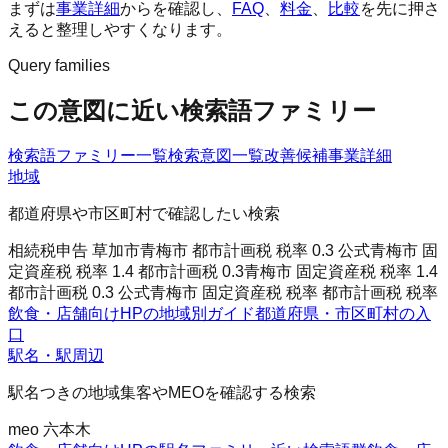
まずは
事業詳細
からを確認し、
FAQ
、
料金
、
比較
を先に押さ
えると整理しやすくなります。
Query families
この意図に近い検索語ファミリー
検索語ファミリー一覧
検索意図一覧
改善候補
事業詳細
地域
都道府県や市区町村で確認したい検索
相続税申告 草加市
青梅市 都市計画税 税率 0.3 公式
青梅市 固
定資産税 税率 1.4 都市計画税 0.3
青梅市 固定資産税 税率 1.4
都市計画税 0.3 公式
青梅市 固定資産税 税率 都市計画税 税率
飲食・店舗向けHPの地域別ガイド
都道府県・市区町村の入
口
駅名・駅周辺
駅名つきの地域集客やMEOを確認する検索
meo 六本木