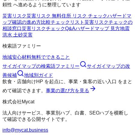
頼性 へ進めるように整理しています
災害リスク
災害リスク 無料
住所 リスク チェック
ハザードマ
ップ確認の進め方
比較チェックリスト
災害リスクチェックの
相談窓口
災害リスクチェックQ&A
ハザードマップ 見方
地震
洪水 土砂災害
検索語ファミリー
地域
安心材料
無料でできること
サイガイマップ
の検索語ファミリー
サイガイマップ
の改
善候補
地域別ガイド
飲食・店舗向けHP
を起点に、
事業・集客の近い入口
をまと
めて確認できます。
事業の選び方を見る
株式会社Mycat
法人向けサービス、事業別ハブ、白書、SEOハブを横断し
て確認できる公開サイトです。
info@mycat.business