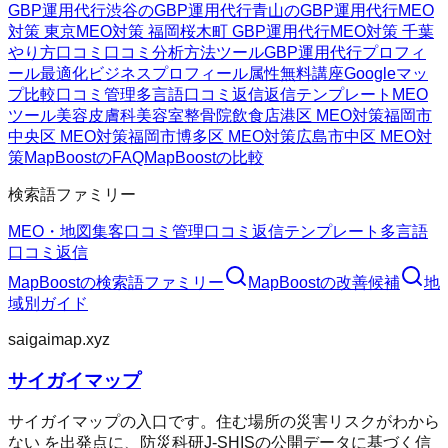
GBP運用代行
渋谷のGBP運用代行
青山のGBP運用代行
MEO
対策 東京
MEO対策 福岡
桜木町 GBP運用代行
MEO対策 千葉
やり方
口コミ
口コミ分析方法
ツール
GBP運用代行
プロフィ
ール最適化
ビジネスプロフィール属性
無料講座
Googleマッ
プ
比較
口コミ管理
多言語口コミ返信
返信テンプレート
MEO
ツール
美容皮膚科
美容室
整骨院
飲食店
港区 MEO対策
福岡市
中央区 MEO対策
福岡市博多区 MEO対策
広島市中区 MEO対
策
MapBoostのFAQ
MapBoostの比較
検索語ファミリー
MEO・地図集客
口コミ管理
口コミ返信テンプレート
多言語
口コミ返信
MapBoost
の検索語ファミリー
MapBoost
の改善候補
地
域別ガイド
saigaimap.xyz
サイガイマップ
サイガイマップの入口です。住む場所の災害リスクがわから
ない を出発点に、防災科研J-SHISの公開データに基づく信