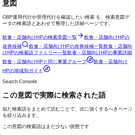
意図
GBP運用代行や管理代行を確認したい検索
を、検索意図デ
ータの検索語とあわせて整理した詳細ページです。
飲食・店舗向けHP
の検索意図一覧
飲食・店舗向けHP
の
改善候補
飲食・店舗向けHP
の改善候補一覧
飲食・店舗向
けHP
の検索語ファミリー一覧
飲食・店舗向けHP
の事業詳細
飲食・店舗向けHP
と同じ事業グループ
飲食・店舗向け
HP
の地域別ガイド
Search Console
この意図で実際に検索された語
似た検索語をまとめて読むことで、次に強くするべきページ
を絞り込みます。
この意図の検索語はまだ少ない状態です