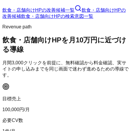
飲食・店舗向けHP
の改善候補一覧
飲食・店舗向けHP
の
改善候補
飲食・店舗向けHP
の検索意図一覧
Revenue path
飲食・店舗向けHP
を月10万円に近づけ
る導線
月間
3,000
クリックを前提に、無料確認から料金確認、実サ
イトの申し込みまでを同じ画面で迷わず進めるための導線で
す。
目標売上
100,000
円/月
必要CV数