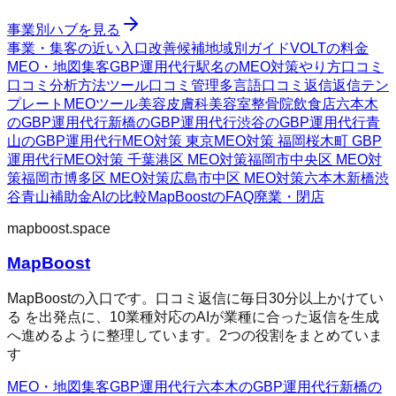
事業別ハブを見る
事業・集客の近い入口
改善候補
地域別ガイド
VOLTの料金
MEO・地図集客
GBP運用代行
駅名のMEO対策
やり方
口コミ
口コミ分析方法
ツール
口コミ管理
多言語口コミ返信
返信テン
プレート
MEOツール
美容皮膚科
美容室
整骨院
飲食店
六本木
のGBP運用代行
新橋のGBP運用代行
渋谷のGBP運用代行
青
山のGBP運用代行
MEO対策 東京
MEO対策 福岡
桜木町 GBP
運用代行
MEO対策 千葉
港区 MEO対策
福岡市中央区 MEO対
策
福岡市博多区 MEO対策
広島市中区 MEO対策
六本木
新橋
渋
谷
青山
補助金AIの比較
MapBoostのFAQ
廃業・閉店
mapboost.space
MapBoost
MapBoostの入口です。口コミ返信に毎日30分以上かけてい
る を出発点に、10業種対応のAIが業種に合った返信を生成
へ進めるように整理しています。2つの役割をまとめていま
す
MEO・地図集客
GBP運用代行
六本木のGBP運用代行
新橋の