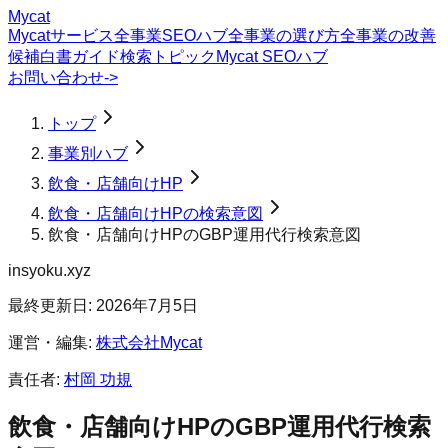
Mycat
Mycatサービス
全事業SEOハブ
全事業の選び方
全事業の改善
候補
白書
ガイド
検索トピック
Mycat SEOハブ
お問い合わせ
->
トップ
事業別ハブ
飲食・店舗向けHP
飲食・店舗向けHPの検索意図
飲食・店舗向けHPのGBP運用代行検索意図
insyoku.xyz
最終更新日:
2026年7月5日
運営・編集:
株式会社Mycat
責任者:
村岡 功規
飲食・店舗向けHP
の
GBP運用代行
検索