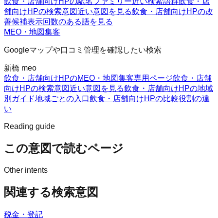
飲食・店舗向けHPの駅名ファミリー
近い検索語群
飲食・店
舗向けHPの検索意図
近い意図を見る
飲食・店舗向けHPの改
善候補
表示回数のある語を見る
MEO・地図集客
Googleマップや口コミ管理を確認したい検索
新橋 meo
飲食・店舗向けHPのMEO・地図集客
専用ページ
飲食・店舗
向けHPの検索意図
近い意図を見る
飲食・店舗向けHPの地域
別ガイド
地域ごとの入口
飲食・店舗向けHPの比較
役割の違
い
Reading guide
この意図で読むページ
Other intents
関連する検索意図
税金・登記