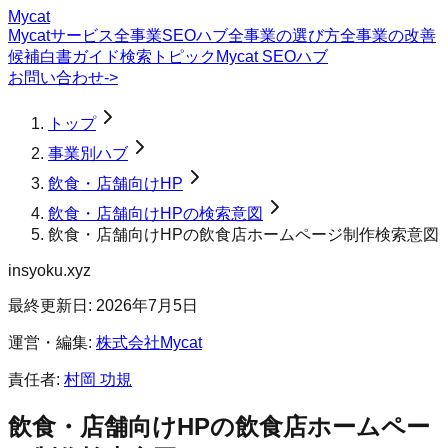
Mycat
Mycatサービス
全事業SEOハブ
全事業の選び方
全事業の改善
候補
白書
ガイド
検索トピック
Mycat SEOハブ
お問い合わせ
->
トップ
事業別ハブ
飲食・店舗向けHP
飲食・店舗向けHPの検索意図
飲食・店舗向けHPの飲食店ホームページ制作検索意図
insyoku.xyz
最終更新日:
2026年7月5日
運営・編集:
株式会社Mycat
責任者:
村岡 功規
飲食・店舗向けHP
の
飲食店ホームペー