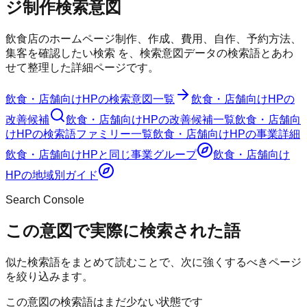
ジ制作
検索意図
飲食店のホームページ制作、作成、費用、自作、予約方法、
集客を確認したい検索
を、検索意図データの検索語とあわ
せて整理した詳細ページです。
飲食・店舗向けHP
の検索意図一覧
飲食・店舗向けHP
の
改善候補
飲食・店舗向けHP
の改善候補一覧
飲食・店舗向
けHP
の検索語ファミリー一覧
飲食・店舗向けHP
の事業詳細
飲食・店舗向けHP
と同じ事業グループ
飲食・店舗向け
HP
の地域別ガイド
Search Console
この意図で実際に検索された語
似た検索語をまとめて読むことで、次に強くするべきページ
を絞り込みます。
この意図の検索語はまだ少ない状態です