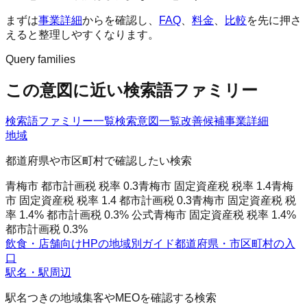
まずは
事業詳細
からを確認し、
FAQ
、
料金
、
比較
を先に押さ
えると整理しやすくなります。
Query families
この意図に近い検索語ファミリー
検索語ファミリー一覧
検索意図一覧
改善候補
事業詳細
地域
都道府県や市区町村で確認したい検索
青梅市 都市計画税 税率 0.3
青梅市 固定資産税 税率 1.4
青梅
市 固定資産税 税率 1.4 都市計画税 0.3
青梅市 固定資産税 税
率 1.4% 都市計画税 0.3% 公式
青梅市 固定資産税 税率 1.4%
都市計画税 0.3%
飲食・店舗向けHPの地域別ガイド
都道府県・市区町村の入
口
駅名・駅周辺
駅名つきの地域集客やMEOを確認する検索