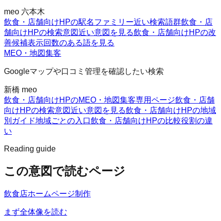
meo 六本木
飲食・店舗向けHPの駅名ファミリー
近い検索語群
飲食・店
舗向けHPの検索意図
近い意図を見る
飲食・店舗向けHPの改
善候補
表示回数のある語を見る
MEO・地図集客
Googleマップや口コミ管理を確認したい検索
新橋 meo
飲食・店舗向けHPのMEO・地図集客
専用ページ
飲食・店舗
向けHPの検索意図
近い意図を見る
飲食・店舗向けHPの地域
別ガイド
地域ごとの入口
飲食・店舗向けHPの比較
役割の違
い
Reading guide
この意図で読むページ
飲食店ホームページ制作
まず全体像を読む