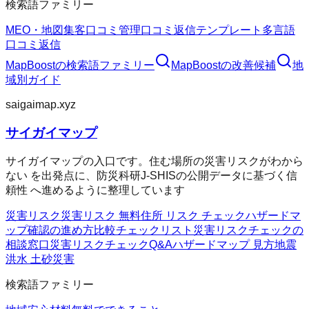
検索語ファミリー
MEO・地図集客
口コミ管理
口コミ返信テンプレート
多言語
口コミ返信
MapBoost
の検索語ファミリー
MapBoost
の改善候補
地
域別ガイド
saigaimap.xyz
サイガイマップ
サイガイマップの入口です。住む場所の災害リスクがわから
ない を出発点に、防災科研J-SHISの公開データに基づく信
頼性 へ進めるように整理しています
災害リスク
災害リスク 無料
住所 リスク チェック
ハザードマ
ップ確認の進め方
比較チェックリスト
災害リスクチェックの
相談窓口
災害リスクチェックQ&A
ハザードマップ 見方
地震
洪水 土砂災害
検索語ファミリー