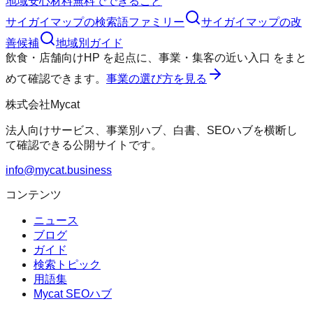
地域
安心材料
無料でできること
サイガイマップ
の検索語ファミリー
サイガイマップ
の改
善候補
地域別ガイド
飲食・店舗向けHP
を起点に、
事業・集客の近い入口
をまと
めて確認できます。
事業の選び方を見る
株式会社Mycat
法人向けサービス、事業別ハブ、白書、SEOハブを横断し
て確認できる公開サイトです。
info@mycat.business
コンテンツ
ニュース
ブログ
ガイド
検索トピック
用語集
Mycat SEOハブ