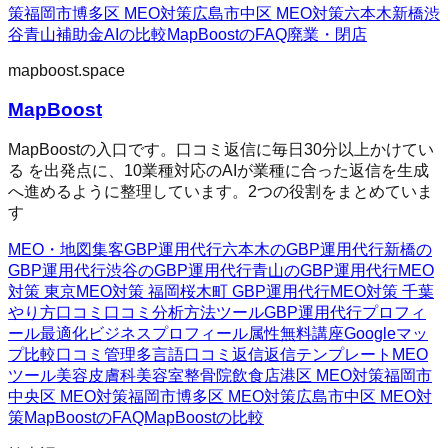
策
福岡市博多区 MEO対策
広島市中区 MEO対策
六本木
新橋
渋
谷
青山
補助金AIの比較
MapBoostのFAQ
廃業・閉店
mapboost.space
MapBoost
MapBoostの入口です。口コミ返信に毎日30分以上かけてい
る を出発点に、10業種対応のAIが業種に合った返信を生成
へ進めるように整理しています。2つの役割をまとめていま
す
MEO・地図集客
GBP運用代行
六本木のGBP運用代行
新橋の
GBP運用代行
渋谷のGBP運用代行
青山のGBP運用代行
MEO
対策 東京
MEO対策 福岡
桜木町 GBP運用代行
MEO対策 千葉
やり方
口コミ
口コミ分析方法
ツール
GBP運用代行
プロフィ
ール最適化
ビジネスプロフィール属性
無料講座
Googleマッ
プ
比較
口コミ管理
多言語口コミ返信
返信テンプレート
MEO
ツール
美容皮膚科
美容室
整骨院
飲食店
港区 MEO対策
福岡市
中央区 MEO対策
福岡市博多区 MEO対策
広島市中区 MEO対
策
MapBoostのFAQ
MapBoostの比較