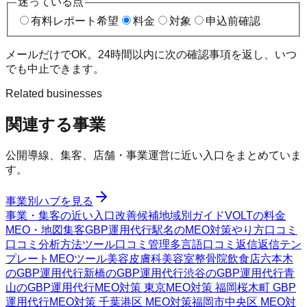
迷っている点
有料レポート希望
料金
対象
申込前確認
メールだけでOK。24時間以内に次の確認事項を返し、いつ
でも中止できます。
Related businesses
関連する事業
公開導線、集客、店舗・事業運営に近い入口をまとめていま
す。
事業別ハブを見る
事業・集客の近い入口
改善候補
地域別ガイド
VOLTの料金
MEO・地図集客
GBP運用代行
駅名のMEO対策
やり方
口コミ
口コミ分析方法
ツール
口コミ管理
多言語口コミ返信
返信テン
プレート
MEOツール
美容皮膚科
美容室
整骨院
飲食店
六本木
のGBP運用代行
新橋のGBP運用代行
渋谷のGBP運用代行
青
山のGBP運用代行
MEO対策 東京
MEO対策 福岡
桜木町 GBP
運用代行
MEO対策 千葉
港区 MEO対策
福岡市中央区 MEO対