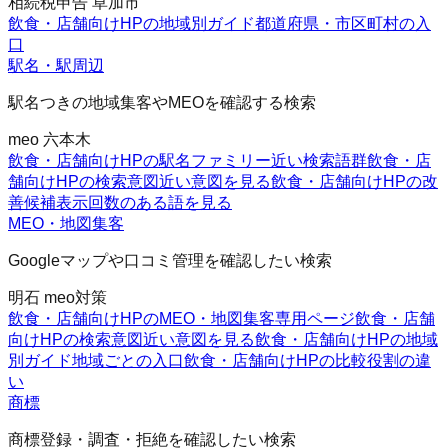
相続税申告 草加市
飲食・店舗向けHPの地域別ガイド
都道府県・市区町村の入
口
駅名・駅周辺
駅名つきの地域集客やMEOを確認する検索
meo 六本木
飲食・店舗向けHPの駅名ファミリー
近い検索語群
飲食・店
舗向けHPの検索意図
近い意図を見る
飲食・店舗向けHPの改
善候補
表示回数のある語を見る
MEO・地図集客
Googleマップや口コミ管理を確認したい検索
明石 meo対策
飲食・店舗向けHPのMEO・地図集客
専用ページ
飲食・店舗
向けHPの検索意図
近い意図を見る
飲食・店舗向けHPの地域
別ガイド
地域ごとの入口
飲食・店舗向けHPの比較
役割の違
い
商標
商標登録・調査・拒絶を確認したい検索