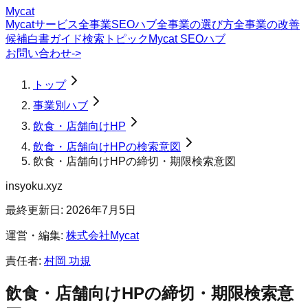
Mycat
Mycatサービス
全事業SEOハブ
全事業の選び方
全事業の改善
候補
白書
ガイド
検索トピック
Mycat SEOハブ
お問い合わせ
->
トップ
事業別ハブ
飲食・店舗向けHP
飲食・店舗向けHPの検索意図
飲食・店舗向けHPの締切・期限検索意図
insyoku.xyz
最終更新日:
2026年7月5日
運営・編集:
株式会社Mycat
責任者:
村岡 功規
飲食・店舗向けHP
の
締切・期限
検索意