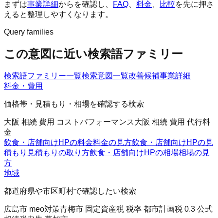
まずは
事業詳細
からを確認し、
FAQ
、
料金
、
比較
を先に押さ
えると整理しやすくなります。
Query families
この意図に近い検索語ファミリー
検索語ファミリー一覧
検索意図一覧
改善候補
事業詳細
料金・費用
価格帯・見積もり・相場を確認する検索
大阪 相続 費用 コストパフォーマンス
大阪 相続 費用 代行料
金
飲食・店舗向けHPの料金
料金の見方
飲食・店舗向けHPの見
積もり
見積もりの取り方
飲食・店舗向けHPの相場
相場の見
方
地域
都道府県や市区町村で確認したい検索
広島市 meo対策
青梅市 固定資産税 税率 都市計画税 0.3 公式