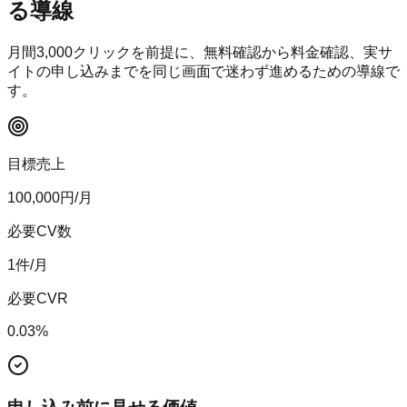
る導線
月間
3,000
クリックを前提に、無料確認から料金確認、実サ
イトの申し込みまでを同じ画面で迷わず進めるための導線で
す。
目標売上
100,000
円/月
必要CV数
1
件/月
必要CVR
0.03
%