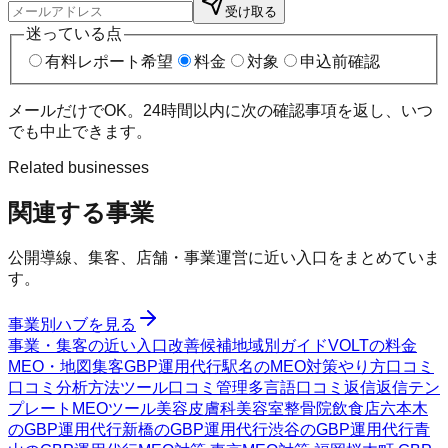
受け取る
迷っている点
有料レポート希望
料金
対象
申込前確認
メールだけでOK。24時間以内に次の確認事項を返し、いつ
でも中止できます。
Related businesses
関連する事業
公開導線、集客、店舗・事業運営に近い入口をまとめていま
す。
事業別ハブを見る
事業・集客の近い入口
改善候補
地域別ガイド
VOLTの料金
MEO・地図集客
GBP運用代行
駅名のMEO対策
やり方
口コミ
口コミ分析方法
ツール
口コミ管理
多言語口コミ返信
返信テン
プレート
MEOツール
美容皮膚科
美容室
整骨院
飲食店
六本木
のGBP運用代行
新橋のGBP運用代行
渋谷のGBP運用代行
青