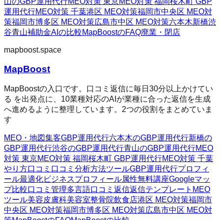
山のGBP運用代行
MEO対策 東京
MEO対策 福岡
桜木町 GBP
運用代行
MEO対策 千葉
港区 MEO対策
福岡市中央区 MEO対
策
福岡市博多区 MEO対策
広島市中区 MEO対策
六本木
新橋
渋
谷
青山
補助金AIの比較
MapBoostのFAQ
廃業・閉店
mapboost.space
MapBoost
MapBoostの入口です。口コミ返信に毎日30分以上かけてい
る を出発点に、10業種対応のAIが業種に合った返信を生成
へ進めるように整理しています。2つの役割をまとめていま
す
MEO・地図集客
GBP運用代行
六本木のGBP運用代行
新橋の
GBP運用代行
渋谷のGBP運用代行
青山のGBP運用代行
MEO
対策 東京
MEO対策 福岡
桜木町 GBP運用代行
MEO対策 千葉
やり方
口コミ
口コミ分析方法
ツール
GBP運用代行
プロフィ
ール最適化
ビジネスプロフィール属性
無料講座
Googleマッ
プ
比較
口コミ管理
多言語口コミ返信
返信テンプレート
MEO
ツール
美容皮膚科
美容室
整骨院
飲食店
港区 MEO対策
福岡市
中央区 MEO対策
福岡市博多区 MEO対策
広島市中区 MEO対