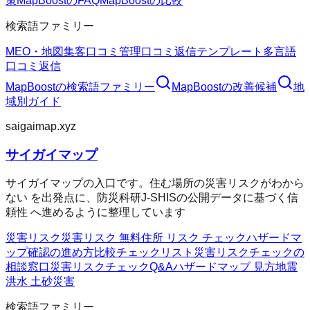
策
MapBoostのFAQ
MapBoostの比較
検索語ファミリー
MEO・地図集客
口コミ管理
口コミ返信テンプレート
多言語
口コミ返信
MapBoost
の検索語ファミリー
MapBoost
の改善候補
地
域別ガイド
saigaimap.xyz
サイガイマップ
サイガイマップの入口です。住む場所の災害リスクがわから
ない を出発点に、防災科研J-SHISの公開データに基づく信
頼性 へ進めるように整理しています
災害リスク
災害リスク 無料
住所 リスク チェック
ハザードマ
ップ確認の進め方
比較チェックリスト
災害リスクチェックの
相談窓口
災害リスクチェックQ&A
ハザードマップ 見方
地震
洪水 土砂災害
検索語ファミリー