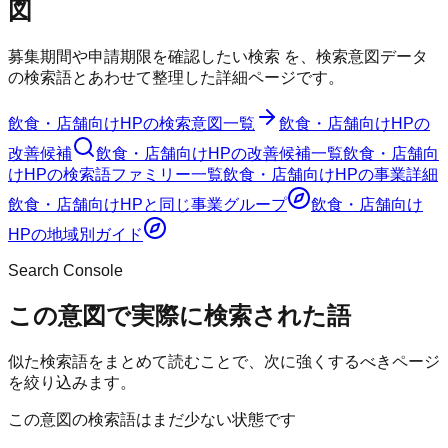
図
募集期間や申請期限を確認したい検索
を、検索意図データ
の検索語とあわせて整理した詳細ページです。
飲食・店舗向けHP
の検索意図一覧
飲食・店舗向けHP
の
改善候補
飲食・店舗向けHP
の改善候補一覧
飲食・店舗向
けHP
の検索語ファミリー一覧
飲食・店舗向けHP
の事業詳細
飲食・店舗向けHP
と同じ事業グループ
飲食・店舗向け
HP
の地域別ガイド
Search Console
この意図で実際に検索された語
似た検索語をまとめて読むことで、次に強くするべきページ
を絞り込みます。
この意図の検索語はまだ少ない状態です