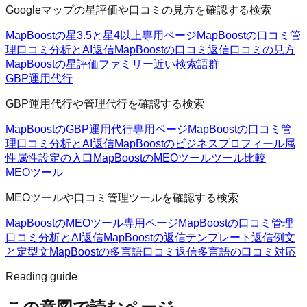
Googleマップの星評価や口コミの見方を確認する検索
MapBoostの星3.5と星4以上
専用ページ
MapBoostの口コミ管
理
口コミ分析とAI返信
MapBoostの口コミ返信
口コミの見方
MapBoostの星評価ファミリー
近い検索語群
GBP運用代行
GBP運用代行や管理代行を確認する検索
MapBoostのGBP運用代行
専用ページ
MapBoostの口コミ管
理
口コミ分析とAI返信
MapBoostのビジネスプロフィール属
性
属性設定の入口
MapBoostのMEOツール
ツール比較
MEOツール
MEOツールや口コミ管理ツールを確認する検索
MapBoostのMEOツール
専用ページ
MapBoostの口コミ管理
口コミ分析とAI返信
MapBoostの返信テンプレート
返信例文
と定型文
MapBoostの多言語口コミ返信
多言語の口コミ対応
Reading guide