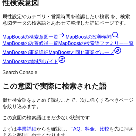
性
検索意図
属性設定やカテゴリ・営業時間を確認したい検索
を、検索
意図データの検索語とあわせて整理した詳細ページです。
MapBoost
の検索意図一覧
MapBoost
の改善候補
MapBoost
の改善候補一覧
MapBoost
の検索語ファミリー一覧
MapBoost
の事業詳細
MapBoost
と同じ事業グループ
MapBoost
の地域別ガイド
Search Console
この意図で実際に検索された語
似た検索語をまとめて読むことで、次に強くするべきページ
を絞り込みます。
この意図の検索語はまだ少ない状態です
まずは
事業詳細
からを確認し、
FAQ
、
料金
、
比較
を先に押さ
えると整理しやすくなります。