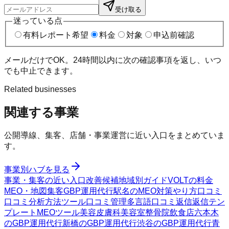
受け取る
迷っている点
有料レポート希望
料金
対象
申込前確認
メールだけでOK。24時間以内に次の確認事項を返し、いつ
でも中止できます。
Related businesses
関連する事業
公開導線、集客、店舗・事業運営に近い入口をまとめていま
す。
事業別ハブを見る
事業・集客の近い入口
改善候補
地域別ガイド
VOLTの料金
MEO・地図集客
GBP運用代行
駅名のMEO対策
やり方
口コミ
口コミ分析方法
ツール
口コミ管理
多言語口コミ返信
返信テン
プレート
MEOツール
美容皮膚科
美容室
整骨院
飲食店
六本木
のGBP運用代行
新橋のGBP運用代行
渋谷のGBP運用代行
青