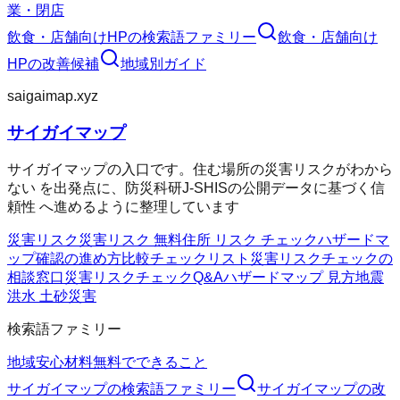
業・閉店
飲食・店舗向けHP
の検索語ファミリー
飲食・店舗向け
HP
の改善候補
地域別ガイド
saigaimap.xyz
サイガイマップ
サイガイマップの入口です。住む場所の災害リスクがわから
ない を出発点に、防災科研J-SHISの公開データに基づく信
頼性 へ進めるように整理しています
災害リスク
災害リスク 無料
住所 リスク チェック
ハザードマ
ップ確認の進め方
比較チェックリスト
災害リスクチェックの
相談窓口
災害リスクチェックQ&A
ハザードマップ 見方
地震
洪水 土砂災害
検索語ファミリー
地域
安心材料
無料でできること
サイガイマップ
の検索語ファミリー
サイガイマップ
の改