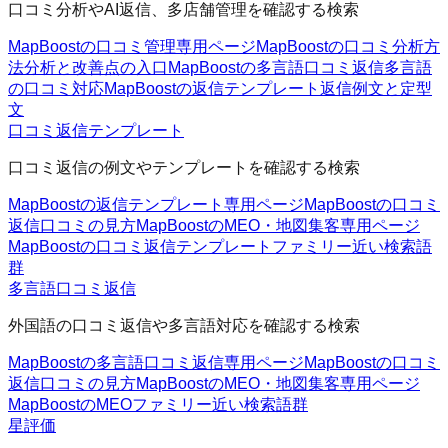
口コミ分析やAI返信、多店舗管理を確認する検索
MapBoostの口コミ管理
専用ページ
MapBoostの口コミ分析方
法
分析と改善点の入口
MapBoostの多言語口コミ返信
多言語
の口コミ対応
MapBoostの返信テンプレート
返信例文と定型
文
口コミ返信テンプレート
口コミ返信の例文やテンプレートを確認する検索
MapBoostの返信テンプレート
専用ページ
MapBoostの口コミ
返信
口コミの見方
MapBoostのMEO・地図集客
専用ページ
MapBoostの口コミ返信テンプレートファミリー
近い検索語
群
多言語口コミ返信
外国語の口コミ返信や多言語対応を確認する検索
MapBoostの多言語口コミ返信
専用ページ
MapBoostの口コミ
返信
口コミの見方
MapBoostのMEO・地図集客
専用ページ
MapBoostのMEOファミリー
近い検索語群
星評価