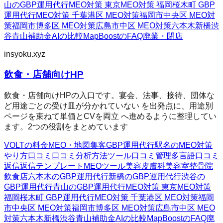
山のGBP運用代行
MEO対策 東京
MEO対策 福岡
桜木町 GBP
運用代行
MEO対策 千葉
港区 MEO対策
福岡市中央区 MEO対
策
福岡市博多区 MEO対策
広島市中区 MEO対策
六本木
新橋
渋
谷
青山
補助金AIの比較
MapBoostのFAQ
廃業・閉店
insyoku.xyz
飲食・店舗向けHP
飲食・店舗向けHPの入口です。宴会、法事、接待、団体な
ど用途ごとの受け皿が分かれていない を出発点に、用途別
ページを束ねて単価とCVを両立 へ進めるように整理してい
ます。2つの役割をまとめています
VOLTの料金
MEO・地図集客
GBP運用代行
駅名のMEO対策
やり方
口コミ
口コミ分析方法
ツール
口コミ管理
多言語口コミ
返信
返信テンプレート
MEOツール
美容皮膚科
美容室
整骨院
飲食店
六本木のGBP運用代行
新橋のGBP運用代行
渋谷の
GBP運用代行
青山のGBP運用代行
MEO対策 東京
MEO対策
福岡
桜木町 GBP運用代行
MEO対策 千葉
港区 MEO対策
福岡
市中央区 MEO対策
福岡市博多区 MEO対策
広島市中区 MEO
対策
六本木
新橋
渋谷
青山
補助金AIの比較
MapBoostのFAQ
廃