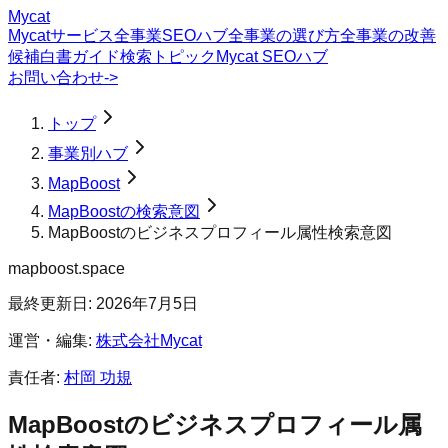
Mycat
Mycatサービス
全事業SEOハブ
全事業の選び方
全事業の改善
候補
白書
ガイド
検索トピック
Mycat SEOハブ
お問い合わせ
->
トップ
事業別ハブ
MapBoost
MapBoostの検索意図
MapBoostのビジネスプロフィール属性検索意図
mapboost.space
最終更新日:
2026年7月5日
運営・編集:
株式会社Mycat
責任者:
村岡 功規
MapBoost
の
ビジネスプロフィール属