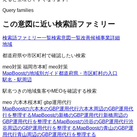
Query families
この意図に近い検索語ファミリー
検索語ファミリー一覧
検索意図一覧
改善候補
事業詳細
地域
都道府県や市区町村で確認したい検索
meo対策 福岡市
本町 meo対策
MapBoostの地域別ガイド
都道府県・市区町村の入口
駅名・駅周辺
駅名つきの地域集客やMEOを確認する検索
meo 六本木
桜木町 gbp運用代行
MapBoostの六本木のGBP運用代行
六本木周辺のGBP運用代
行を整理する
MapBoostの新橋のGBP運用代行
新橋周辺の
GBP運用代行を整理する
MapBoostの渋谷のGBP運用代行
渋
谷周辺のGBP運用代行を整理する
MapBoostの青山のGBP運
用代行
青山周辺のGBP運用代行を整理する