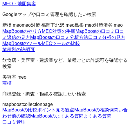
MEO・地図集客
Googleマップや口コミ管理を確認したい検索
新橋 meo
meo対策 福岡
下北沢 meo
島根 meo対策
渋谷 meo
MapBoostのやり方
MEO対策の手順
MapBoostの口コミ
口コ
ミ返信の見方
MapBoostの口コミ分析方法
口コミ分析の見方
MapBoostのツール
MEOツールの比較
業種別の許認可
飲食店・美容室・建設業など、業種ごとの許認可を確認する
検索
美容室 meo
商標
商標登録・調査・拒絶を確認したい検索
mapboost
collectionpage
MapBoostの比較ポイント
見る観点
MapBoostの相談例
問い合
わせ前の確認
MapBoostのよくある質問
よくある質問
口コミ管理