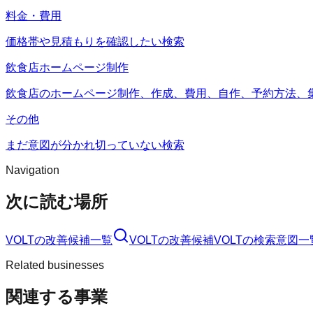
料金・費用
価格帯や見積もりを確認したい検索
飲食店ホームページ制作
飲食店のホームページ制作、作成、費用、自作、予約方法、
その他
まだ意図が分かれ切っていない検索
Navigation
次に読む場所
VOLT
の改善候補一覧
VOLT
の改善候補
VOLT
の検索意図一
Related businesses
関連する事業