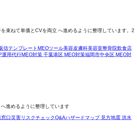
を束ねて単価とCVを両立 へ進めるように整理しています。2
返信テンプレート
MEOツール
美容皮膚科
美容室
整骨院
飲食店
BP運用代行
MEO対策 千葉
港区 MEO対策
福岡市中央区 MEO対
性 へ進めるように整理しています
談窓口
災害リスクチェックQ&A
ハザードマップ 見方
地震 洪水