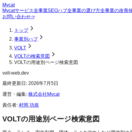
Mycat
Mycatサービス
全事業SEOハブ
全事業の選び方
全事業の改善
お問い合わせ
->
トップ
事業別ハブ
VOLT
VOLTの検索意図
VOLTの用途別ページ検索意図
volt-web.dev
最終更新日:
2026年7月5日
運営・編集:
株式会社Mycat
責任者:
村岡 功規
VOLT
の
用途別ページ
検索意図