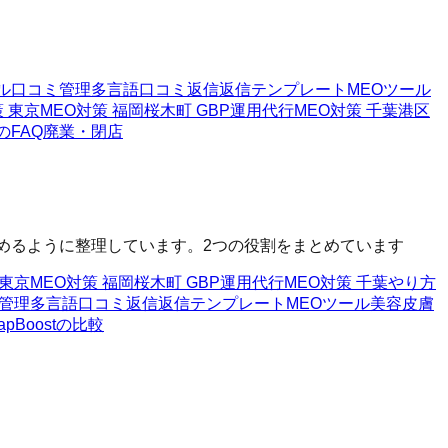
ル
口コミ管理
多言語口コミ返信
返信テンプレート
MEOツール
策 東京
MEO対策 福岡
桜木町 GBP運用代行
MEO対策 千葉
港区
tのFAQ
廃業・閉店
へ進めるように整理しています。2つの役割をまとめています
 東京
MEO対策 福岡
桜木町 GBP運用代行
MEO対策 千葉
やり方
管理
多言語口コミ返信
返信テンプレート
MEOツール
美容皮膚
apBoostの比較