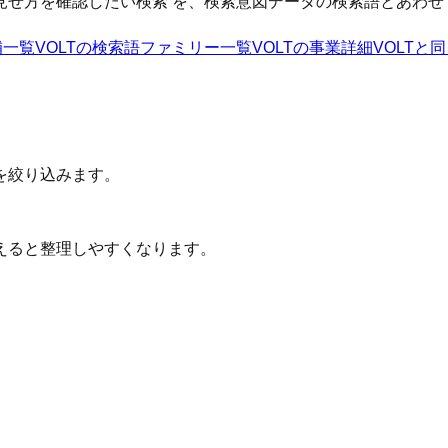
見せ方を確認したい検索
を、検索意図データの検索語とあわせ
補一覧
VOLT
の検索語ファミリー一覧
VOLT
の事業詳細
VOLT
と同
を絞り込みます。
えると整理しやすくなります。