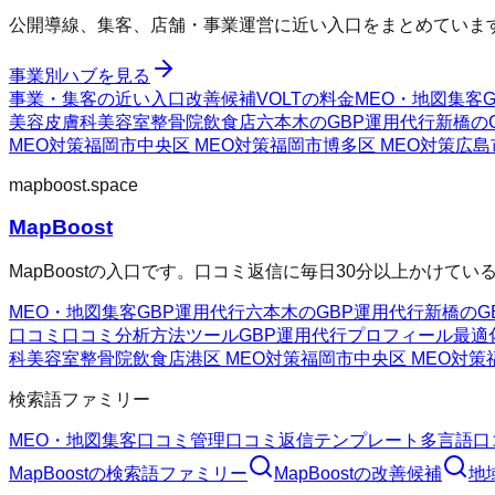
公開導線、集客、店舗・事業運営に近い入口をまとめていま
事業別ハブを見る
事業・集客の近い入口
改善候補
VOLTの料金
MEO・地図集客
美容皮膚科
美容室
整骨院
飲食店
六本木のGBP運用代行
新橋の
MEO対策
福岡市中央区 MEO対策
福岡市博多区 MEO対策
広島
mapboost.space
MapBoost
MapBoostの入口です。口コミ返信に毎日30分以上かけて
MEO・地図集客
GBP運用代行
六本木のGBP運用代行
新橋のG
口コミ
口コミ分析方法
ツール
GBP運用代行
プロフィール最適
科
美容室
整骨院
飲食店
港区 MEO対策
福岡市中央区 MEO対策
検索語ファミリー
MEO・地図集客
口コミ管理
口コミ返信テンプレート
多言語口
MapBoost
の検索語ファミリー
MapBoost
の改善候補
地