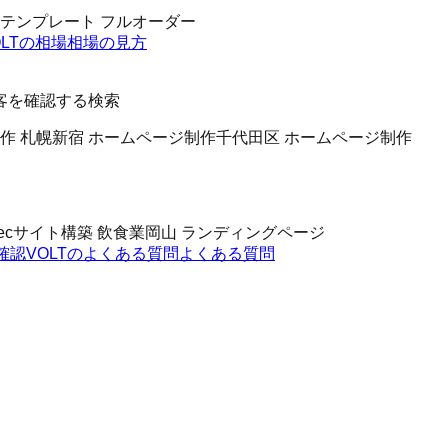
場 テンプレート フルオーダー
OLTの相場
相場の見方
客を確認する検索
作 札幌
新宿 ホームページ制作
千代田区 ホームページ制作
ecサイト構築 飲食業
岡山 ランディングページ
確認
VOLTのよくある質問
よくある質問