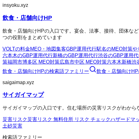
insyoku.xyz
飲食・店舗向けHP
飲食・店舗向けHPの入口です。宴会、法事、接待、団体など
つの役割をまとめています
VOLTの料金
MEO・地図集客
GBP運用代行
駅名のMEO対策
や
六本木のGBP運用代行
新橋のGBP運用代行
渋谷のGBP運用代
策
福岡市博多区 MEO対策
広島市中区 MEO対策
六本木
新橋
渋
飲食・店舗向けHP
の検索語ファミリー
飲食・店舗向けHP
saigaimap.xyz
サイガイマップ
サイガイマップの入口です。住む場所の災害リスクがわからない
災害リスク
災害リスク 無料
住所 リスク チェック
ハザードマ
土砂災害
検索語ファミリー