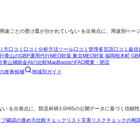
用途ごとの受け皿が分かれていない を出発点に、用途別ページ
り方
口コミ
口コミ分析方法
ツール
口コミ管理
多言語口コミ返信
行
青山のGBP運用代行
MEO対策 東京
MEO対策 福岡
桜木町 G
谷
青山
補助金AIの比較
MapBoostのFAQ
廃業・閉店
の改善候補
地域別ガイド
 を出発点に、防災科研J-SHISの公開データに基づく信頼
ップ確認の進め方
比較チェックリスト
災害リスクチェックの相