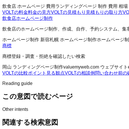
飲食店 ホームページ 費用
ランディングページ 制作 費用 相
VOLTの料金
料金の見方
VOLTの見積もり
見積もりの取り方
V
飲食店ホームページ制作
飲食店のホームページ制作、作成、自作、予約システム、集
ホームページ制作 新宿
札幌 ホームページ制作
ホームページ制
商標
商標登録・調査・拒絶を確認したい検索
岡山 ランディングページ制作
valuemyweb.com ウェブサイト
VOLTの比較ポイント
見る観点
VOLTの相談例
問い合わせ前の
Reading guide
この意図で読むページ
Other intents
関連する検索意図