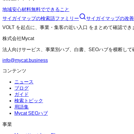
地域
安心材料
無料でできること
サイガイマップ
の検索語ファミリー
サイガイマップ
の改善
VOLT
を起点に、
事業・集客の近い入口
をまとめて確認でき
株式会社Mycat
法人向けサービス、事業別ハブ、白書、SEOハブを横断して
info@mycat.business
コンテンツ
ニュース
ブログ
ガイド
検索トピック
用語集
Mycat SEOハブ
事業