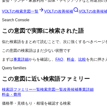
宴会・ランチ・家族利用・団体・テイクアウトなど用途別の
VOLT
の検索意図一覧
VOLT
の改善候補
VOLT
の改善候
Search Console
この意図で実際に検索された語
似た検索語をまとめて読むことで、次に強くするべきページ
この意図の検索語はまだ少ない状態です
まずは
事業詳細
からを確認し、
FAQ
、
料金
、
比較
を先に押さ
Query families
この意図に近い検索語ファミリー
検索語ファミリー一覧
検索意図一覧
改善候補
事業詳細
料金・費用
価格帯・見積もり・相場を確認する検索