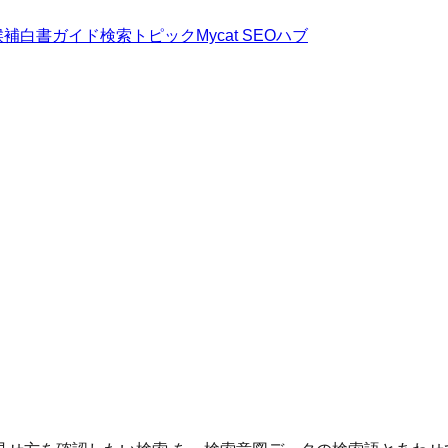
候補
白書
ガイド
検索トピック
Mycat SEOハブ