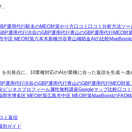
す。
GBP運用代行
駅名のMEO対策
やり方
口コミ
口コミ分析方法
ツー
GBP運用代行
渋谷のGBP運用代行
青山のGBP運用代行
MEO対
市中区 MEO対策
六本木
新橋
渋谷
青山
補助金AIの比較
MapBoos
いる を出発点に、10業種対応のAIが業種に合った返信を生成 
BP運用代行
渋谷のGBP運用代行
青山のGBP運用代行
MEO対策
化
ビジネスプロフィール属性
無料講座
Googleマップ
比較
口コミ
福岡市博多区 MEO対策
広島市中区 MEO対策
MapBoostのFAQ
M
コミ返信
域別ガイド