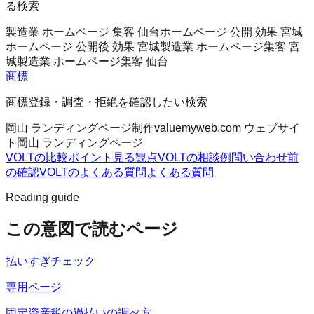
る検索
製造業 ホームページ 集客 仙台
ホームページ 公開 効果 宮城
ホームページ 公開後 効果 宮城
製造業 ホームページ集客 宮
城
製造業 ホームページ集客 仙台
商標
商標登録・調査・拒絶を確認したい検索
岡山 ランディングページ制作
valuemyweb.com ウェブサイ
ト
岡山 ランディングページ
VOLTの比較ポイント
見る観点
VOLTの相談例
問い合わせ前
の確認
VOLTのよくある質問
よくある質問
Reading guide
この意図で読むページ
払いすぎチェック
専用ページ
固定資産税の過払いの調べ方