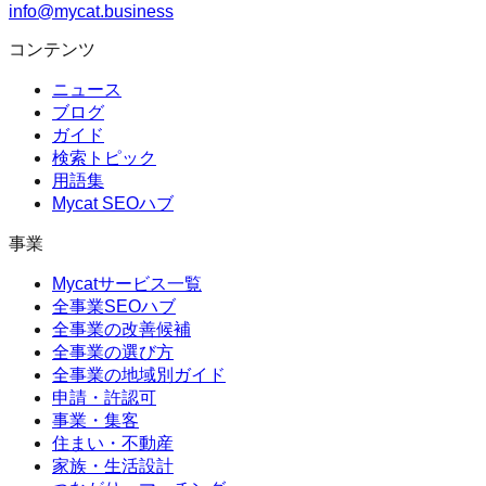
info@mycat.business
コンテンツ
ニュース
ブログ
ガイド
検索トピック
用語集
Mycat SEOハブ
事業
Mycatサービス一覧
全事業SEOハブ
全事業の改善候補
全事業の選び方
全事業の地域別ガイド
申請・許認可
事業・集客
住まい・不動産
家族・生活設計