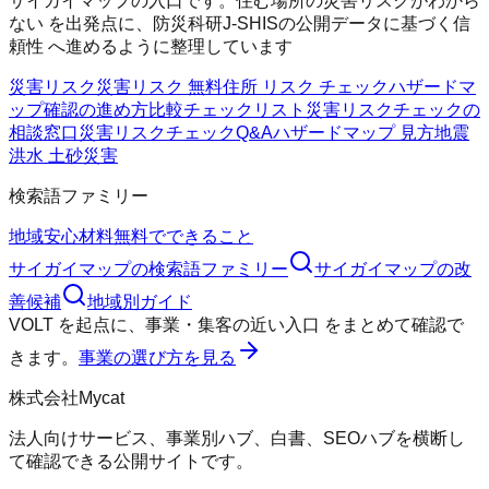
サイガイマップの入口です。住む場所の災害リスクがわから
ない を出発点に、防災科研J-SHISの公開データに基づく信
頼性 へ進めるように整理しています
災害リスク
災害リスク 無料
住所 リスク チェック
ハザードマ
ップ確認の進め方
比較チェックリスト
災害リスクチェックの
相談窓口
災害リスクチェックQ&A
ハザードマップ 見方
地震
洪水 土砂災害
検索語ファミリー
地域
安心材料
無料でできること
サイガイマップ
の検索語ファミリー
サイガイマップ
の改
善候補
地域別ガイド
VOLT
を起点に、
事業・集客の近い入口
をまとめて確認で
きます。
事業の選び方を見る
株式会社Mycat
法人向けサービス、事業別ハブ、白書、SEOハブを横断し
て確認できる公開サイトです。