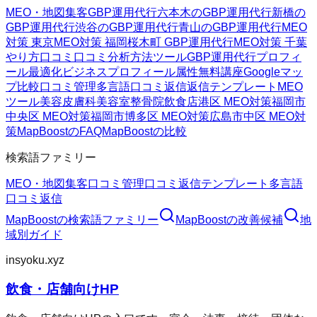
MEO・地図集客
GBP運用代行
六本木のGBP運用代行
新橋の
GBP運用代行
渋谷のGBP運用代行
青山のGBP運用代行
MEO
対策 東京
MEO対策 福岡
桜木町 GBP運用代行
MEO対策 千葉
やり方
口コミ
口コミ分析方法
ツール
GBP運用代行
プロフィ
ール最適化
ビジネスプロフィール属性
無料講座
Googleマッ
プ
比較
口コミ管理
多言語口コミ返信
返信テンプレート
MEO
ツール
美容皮膚科
美容室
整骨院
飲食店
港区 MEO対策
福岡市
中央区 MEO対策
福岡市博多区 MEO対策
広島市中区 MEO対
策
MapBoostのFAQ
MapBoostの比較
検索語ファミリー
MEO・地図集客
口コミ管理
口コミ返信テンプレート
多言語
口コミ返信
MapBoost
の検索語ファミリー
MapBoost
の改善候補
地
域別ガイド
insyoku.xyz
飲食・店舗向けHP