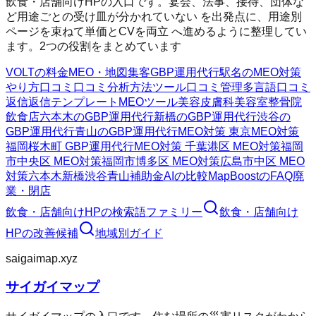
飲食・店舗向けHPの入口です。宴会、法事、接待、団体な
ど用途ごとの受け皿が分かれていない を出発点に、用途別
ページを束ねて単価とCVを両立 へ進めるように整理してい
ます。2つの役割をまとめています
VOLTの料金
MEO・地図集客
GBP運用代行
駅名のMEO対策
やり方
口コミ
口コミ分析方法
ツール
口コミ管理
多言語口コミ
返信
返信テンプレート
MEOツール
美容皮膚科
美容室
整骨院
飲食店
六本木のGBP運用代行
新橋のGBP運用代行
渋谷の
GBP運用代行
青山のGBP運用代行
MEO対策 東京
MEO対策
福岡
桜木町 GBP運用代行
MEO対策 千葉
港区 MEO対策
福岡
市中央区 MEO対策
福岡市博多区 MEO対策
広島市中区 MEO
対策
六本木
新橋
渋谷
青山
補助金AIの比較
MapBoostのFAQ
廃
業・閉店
飲食・店舗向けHP
の検索語ファミリー
飲食・店舗向け
HP
の改善候補
地域別ガイド
saigaimap.xyz
サイガイマップ