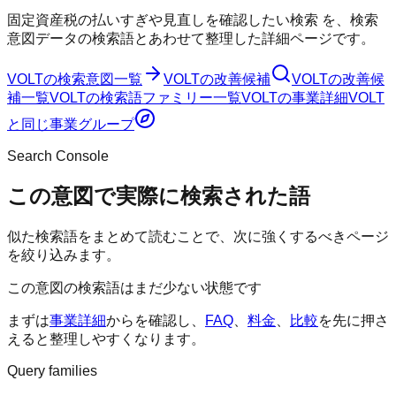
固定資産税の払いすぎや見直しを確認したい検索
を、検索
意図データの検索語とあわせて整理した詳細ページです。
VOLT
の検索意図一覧
VOLT
の改善候補
VOLT
の改善候
補一覧
VOLT
の検索語ファミリー一覧
VOLT
の事業詳細
VOLT
と同じ事業グループ
Search Console
この意図で実際に検索された語
似た検索語をまとめて読むことで、次に強くするべきページ
を絞り込みます。
この意図の検索語はまだ少ない状態です
まずは
事業詳細
からを確認し、
FAQ
、
料金
、
比較
を先に押さ
えると整理しやすくなります。
Query families