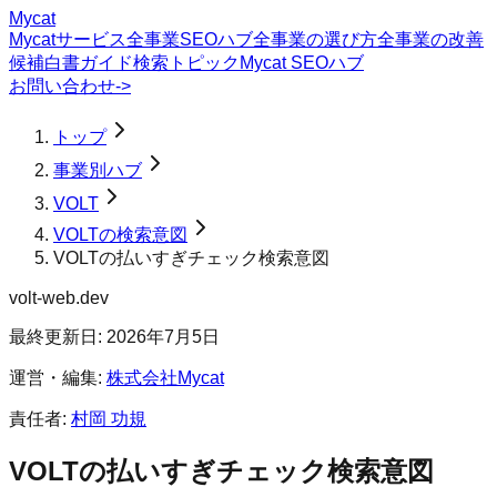
Mycat
Mycatサービス
全事業SEOハブ
全事業の選び方
全事業の改善
候補
白書
ガイド
検索トピック
Mycat SEOハブ
お問い合わせ
->
トップ
事業別ハブ
VOLT
VOLTの検索意図
VOLTの払いすぎチェック検索意図
volt-web.dev
最終更新日:
2026年7月5日
運営・編集:
株式会社Mycat
責任者:
村岡 功規
VOLT
の
払いすぎチェック
検索意図