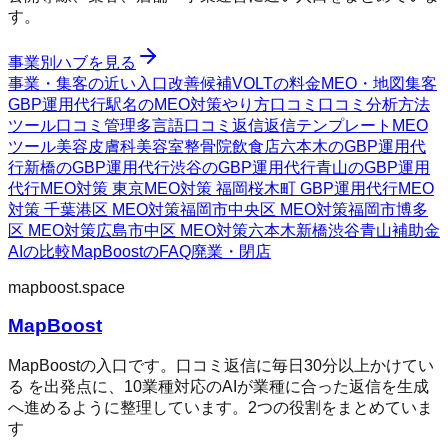
す。
事業別ハブを見る
事業・集客の近い入口
改善候補
VOLTの料金
MEO・地図集客
GBP運用代行
駅名のMEO対策
やり方
口コミ
口コミ分析方法
ツール
口コミ管理
多言語口コミ返信
返信テンプレート
MEO
ツール
美容皮膚科
美容室
整骨院
飲食店
六本木のGBP運用代
行
新橋のGBP運用代行
渋谷のGBP運用代行
青山のGBP運用
代行
MEO対策 東京
MEO対策 福岡
桜木町 GBP運用代行
MEO
対策 千葉
港区 MEO対策
福岡市中央区 MEO対策
福岡市博多
区 MEO対策
広島市中区 MEO対策
六本木
新橋
渋谷
青山
補助金
AIの比較
MapBoostのFAQ
廃業・閉店
mapboost.space
MapBoost
MapBoostの入口です。口コミ返信に毎日30分以上かけてい
る を出発点に、10業種対応のAIが業種に合った返信を生成
へ進めるように整理しています。2つの役割をまとめていま
す