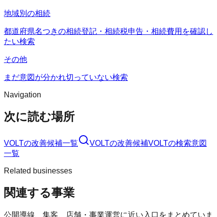
地域別の相続
都道府県名つきの相続登記・相続税申告・相続費用を確認し
たい検索
その他
まだ意図が分かれ切っていない検索
Navigation
次に読む場所
VOLT
の改善候補一覧
VOLT
の改善候補
VOLT
の検索意図
一覧
Related businesses
関連する事業
公開導線、集客、店舗・事業運営に近い入口をまとめていま