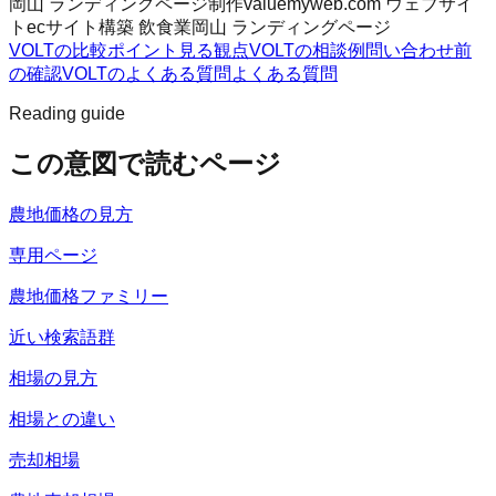
岡山 ランディングページ制作
valuemyweb.com ウェブサイ
ト
ecサイト構築 飲食業
岡山 ランディングページ
VOLTの比較ポイント
見る観点
VOLTの相談例
問い合わせ前
の確認
VOLTのよくある質問
よくある質問
Reading guide
この意図で読むページ
農地価格の見方
専用ページ
農地価格ファミリー
近い検索語群
相場の見方
相場との違い
売却相場