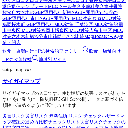
やり方
口コミ
口コミ分析方法
ツール
口コミ管理
多言語口コミ
返信
返信テンプレート
MEOツール
美容皮膚科
美容室
整骨院
飲食店
六本木のGBP運用代行
新橋のGBP運用代行
渋谷の
GBP運用代行
青山のGBP運用代行
MEO対策 東京
MEO対策
福岡
桜木町 GBP運用代行
MEO対策 千葉
港区 MEO対策
福岡
市中央区 MEO対策
福岡市博多区 MEO対策
広島市中区 MEO
対策
六本木
新橋
渋谷
青山
補助金AIの比較
MapBoostのFAQ
廃
業・閉店
飲食・店舗向けHP
の検索語ファミリー
飲食・店舗向け
HP
の改善候補
地域別ガイド
saigaimap.xyz
サイガイマップ
サイガイマップの入口です。住む場所の災害リスクがわから
ない を出発点に、防災科研J-SHISの公開データに基づく信
頼性 へ進めるように整理しています
災害リスク
災害リスク 無料
住所 リスク チェック
ハザードマ
ップ確認の進め方
比較チェックリスト
災害リスクチェックの
相談窓口
災害リスクチェックQ&A
ハザードマップ 見方
地震