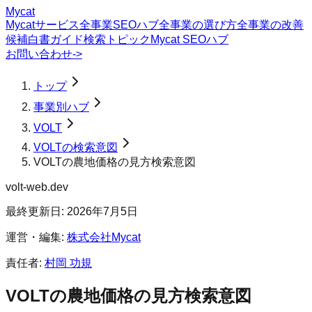
Mycat
Mycatサービス
全事業SEOハブ
全事業の選び方
全事業の改善
候補
白書
ガイド
検索トピック
Mycat SEOハブ
お問い合わせ
->
トップ
事業別ハブ
VOLT
VOLTの検索意図
VOLTの農地価格の見方検索意図
volt-web.dev
最終更新日:
2026年7月5日
運営・編集:
株式会社Mycat
責任者:
村岡 功規
VOLT
の
農地価格の見方
検索意図