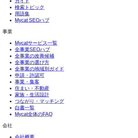
ガイド
検索トピック
用語集
Mycat SEOハブ
事業
Mycatサービス一覧
全事業SEOハブ
全事業の改善候補
全事業の選び方
全事業の地域別ガイド
申請・許認可
事業・集客
住まい・不動産
家族・生活設計
つながり・マッチング
白書一覧
Mycat全体のFAQ
会社
会社概要