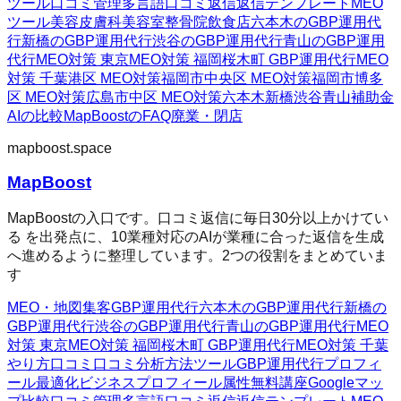
ツール
口コミ管理
多言語口コミ返信
返信テンプレート
MEO
ツール
美容皮膚科
美容室
整骨院
飲食店
六本木のGBP運用代
行
新橋のGBP運用代行
渋谷のGBP運用代行
青山のGBP運用
代行
MEO対策 東京
MEO対策 福岡
桜木町 GBP運用代行
MEO
対策 千葉
港区 MEO対策
福岡市中央区 MEO対策
福岡市博多
区 MEO対策
広島市中区 MEO対策
六本木
新橋
渋谷
青山
補助金
AIの比較
MapBoostのFAQ
廃業・閉店
mapboost.space
MapBoost
MapBoostの入口です。口コミ返信に毎日30分以上かけてい
る を出発点に、10業種対応のAIが業種に合った返信を生成
へ進めるように整理しています。2つの役割をまとめていま
す
MEO・地図集客
GBP運用代行
六本木のGBP運用代行
新橋の
GBP運用代行
渋谷のGBP運用代行
青山のGBP運用代行
MEO
対策 東京
MEO対策 福岡
桜木町 GBP運用代行
MEO対策 千葉
やり方
口コミ
口コミ分析方法
ツール
GBP運用代行
プロフィ
ール最適化
ビジネスプロフィール属性
無料講座
Googleマッ