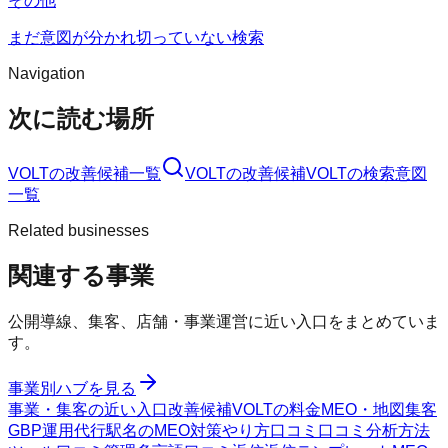
その他
まだ意図が分かれ切っていない検索
Navigation
次に読む場所
VOLT
の改善候補一覧
VOLT
の改善候補
VOLT
の検索意図
一覧
Related businesses
関連する事業
公開導線、集客、店舗・事業運営に近い入口をまとめていま
す。
事業別ハブを見る
事業・集客の近い入口
改善候補
VOLTの料金
MEO・地図集客
GBP運用代行
駅名のMEO対策
やり方
口コミ
口コミ分析方法