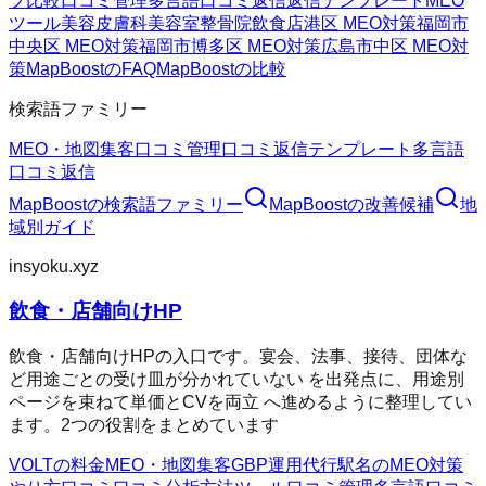
プ
比較
口コミ管理
多言語口コミ返信
返信テンプレート
MEO
ツール
美容皮膚科
美容室
整骨院
飲食店
港区 MEO対策
福岡市
中央区 MEO対策
福岡市博多区 MEO対策
広島市中区 MEO対
策
MapBoostのFAQ
MapBoostの比較
検索語ファミリー
MEO・地図集客
口コミ管理
口コミ返信テンプレート
多言語
口コミ返信
MapBoost
の検索語ファミリー
MapBoost
の改善候補
地
域別ガイド
insyoku.xyz
飲食・店舗向けHP
飲食・店舗向けHPの入口です。宴会、法事、接待、団体な
ど用途ごとの受け皿が分かれていない を出発点に、用途別
ページを束ねて単価とCVを両立 へ進めるように整理してい
ます。2つの役割をまとめています
VOLTの料金
MEO・地図集客
GBP運用代行
駅名のMEO対策