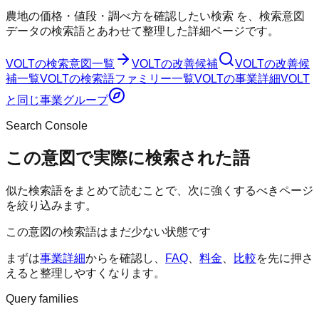
農地の価格・値段・調べ方を確認したい検索
を、検索意図
データの検索語とあわせて整理した詳細ページです。
VOLT
の検索意図一覧
VOLT
の改善候補
VOLT
の改善候
補一覧
VOLT
の検索語ファミリー一覧
VOLT
の事業詳細
VOLT
と同じ事業グループ
Search Console
この意図で実際に検索された語
似た検索語をまとめて読むことで、次に強くするべきページ
を絞り込みます。
この意図の検索語はまだ少ない状態です
まずは
事業詳細
からを確認し、
FAQ
、
料金
、
比較
を先に押さ
えると整理しやすくなります。
Query families