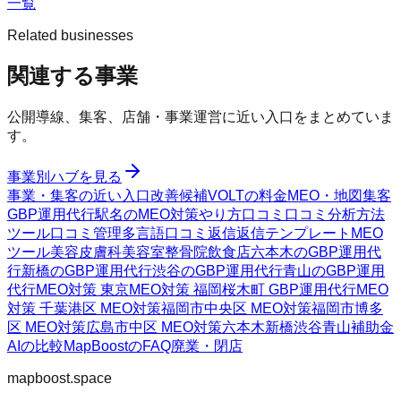
一覧
Related businesses
関連する事業
公開導線、集客、店舗・事業運営に近い入口をまとめていま
す。
事業別ハブを見る
事業・集客の近い入口
改善候補
VOLTの料金
MEO・地図集客
GBP運用代行
駅名のMEO対策
やり方
口コミ
口コミ分析方法
ツール
口コミ管理
多言語口コミ返信
返信テンプレート
MEO
ツール
美容皮膚科
美容室
整骨院
飲食店
六本木のGBP運用代
行
新橋のGBP運用代行
渋谷のGBP運用代行
青山のGBP運用
代行
MEO対策 東京
MEO対策 福岡
桜木町 GBP運用代行
MEO
対策 千葉
港区 MEO対策
福岡市中央区 MEO対策
福岡市博多
区 MEO対策
広島市中区 MEO対策
六本木
新橋
渋谷
青山
補助金
AIの比較
MapBoostのFAQ
廃業・閉店
mapboost.space