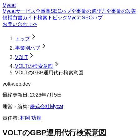
Mycat
Mycatサービス
全事業SEOハブ
全事業の選び方
全事業の改善
候補
白書
ガイド
検索トピック
Mycat SEOハブ
お問い合わせ
->
トップ
事業別ハブ
VOLT
VOLTの検索意図
VOLTのGBP運用代行検索意図
volt-web.dev
最終更新日:
2026年7月5日
運営・編集:
株式会社Mycat
責任者:
村岡 功規
VOLT
の
GBP運用代行
検索意図