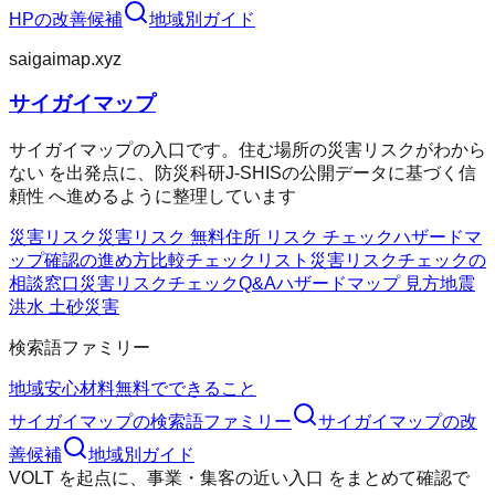
HP
の改善候補
地域別ガイド
saigaimap.xyz
サイガイマップ
サイガイマップの入口です。住む場所の災害リスクがわから
ない を出発点に、防災科研J-SHISの公開データに基づく信
頼性 へ進めるように整理しています
災害リスク
災害リスク 無料
住所 リスク チェック
ハザードマ
ップ確認の進め方
比較チェックリスト
災害リスクチェックの
相談窓口
災害リスクチェックQ&A
ハザードマップ 見方
地震
洪水 土砂災害
検索語ファミリー
地域
安心材料
無料でできること
サイガイマップ
の検索語ファミリー
サイガイマップ
の改
善候補
地域別ガイド
VOLT
を起点に、
事業・集客の近い入口
をまとめて確認で