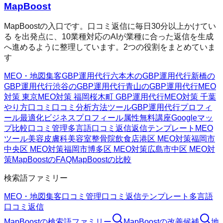
MapBoost
MapBoostの入口です。口コミ返信に毎日30分以上かけてい
る を出発点に、10業種対応のAIが業種に合った返信を生成
へ進めるように整理しています。2つの役割をまとめていま
す
MEO・地図集客
GBP運用代行
六本木のGBP運用代行
新橋の
GBP運用代行
渋谷のGBP運用代行
青山のGBP運用代行
MEO
対策 東京
MEO対策 福岡
桜木町 GBP運用代行
MEO対策 千葉
やり方
口コミ
口コミ分析方法
ツール
GBP運用代行
プロフィ
ール最適化
ビジネスプロフィール属性
無料講座
Googleマッ
プ
比較
口コミ管理
多言語口コミ返信
返信テンプレート
MEO
ツール
美容皮膚科
美容室
整骨院
飲食店
港区 MEO対策
福岡市
中央区 MEO対策
福岡市博多区 MEO対策
広島市中区 MEO対
策
MapBoostのFAQ
MapBoostの比較
検索語ファミリー
MEO・地図集客
口コミ管理
口コミ返信テンプレート
多言語
口コミ返信
MapBoost
の検索語ファミリー
MapBoost
の改善候補
地