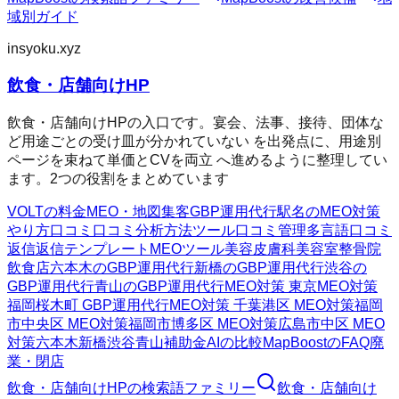
域別ガイド
insyoku.xyz
飲食・店舗向けHP
飲食・店舗向けHPの入口です。宴会、法事、接待、団体な
ど用途ごとの受け皿が分かれていない を出発点に、用途別
ページを束ねて単価とCVを両立 へ進めるように整理してい
ます。2つの役割をまとめています
VOLTの料金
MEO・地図集客
GBP運用代行
駅名のMEO対策
やり方
口コミ
口コミ分析方法
ツール
口コミ管理
多言語口コミ
返信
返信テンプレート
MEOツール
美容皮膚科
美容室
整骨院
飲食店
六本木のGBP運用代行
新橋のGBP運用代行
渋谷の
GBP運用代行
青山のGBP運用代行
MEO対策 東京
MEO対策
福岡
桜木町 GBP運用代行
MEO対策 千葉
港区 MEO対策
福岡
市中央区 MEO対策
福岡市博多区 MEO対策
広島市中区 MEO
対策
六本木
新橋
渋谷
青山
補助金AIの比較
MapBoostのFAQ
廃
業・閉店
飲食・店舗向けHP
の検索語ファミリー
飲食・店舗向け