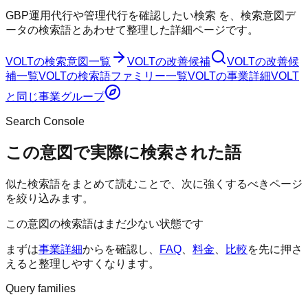
GBP運用代行や管理代行を確認したい検索
を、検索意図デ
ータの検索語とあわせて整理した詳細ページです。
VOLT
の検索意図一覧
VOLT
の改善候補
VOLT
の改善候
補一覧
VOLT
の検索語ファミリー一覧
VOLT
の事業詳細
VOLT
と同じ事業グループ
Search Console
この意図で実際に検索された語
似た検索語をまとめて読むことで、次に強くするべきページ
を絞り込みます。
この意図の検索語はまだ少ない状態です
まずは
事業詳細
からを確認し、
FAQ
、
料金
、
比較
を先に押さ
えると整理しやすくなります。
Query families