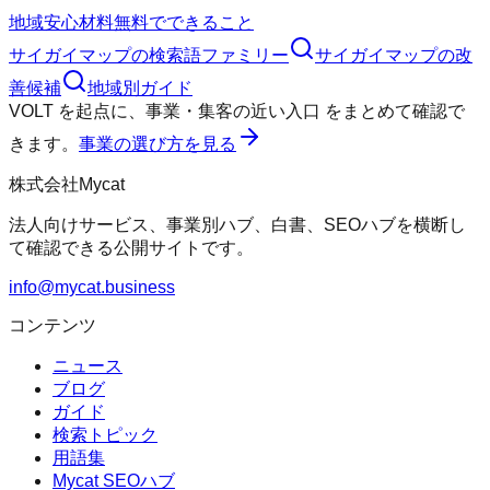
地域
安心材料
無料でできること
サイガイマップ
の検索語ファミリー
サイガイマップ
の改
善候補
地域別ガイド
VOLT
を起点に、
事業・集客の近い入口
をまとめて確認で
きます。
事業の選び方を見る
株式会社Mycat
法人向けサービス、事業別ハブ、白書、SEOハブを横断し
て確認できる公開サイトです。
info@mycat.business
コンテンツ
ニュース
ブログ
ガイド
検索トピック
用語集
Mycat SEOハブ