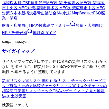
福岡
桜木町 GBP運用代行
MEO対策 千葉
港区 MEO対策
福岡
市中央区 MEO対策
福岡市博多区 MEO対策
広島市中区 MEO
対策
六本木
新橋
渋谷
青山
補助金AIの比較
MapBoostのFAQ
廃
業・閉店
飲食・店舗向けHP
の検索語ファミリー
飲食・店舗向け
HP
の改善候補
地域別ガイド
saigaimap.xyz
サイガイマップ
サイガイマップの入口です。住む場所の災害リスクがわから
ない を出発点に、防災科研J-SHISの公開データに基づく信
頼性 へ進めるように整理しています
災害リスク
災害リスク 無料
住所 リスク チェック
ハザードマ
ップ確認の進め方
比較チェックリスト
災害リスクチェックの
相談窓口
災害リスクチェックQ&A
ハザードマップ 見方
地震
洪水 土砂災害
検索語ファミリー