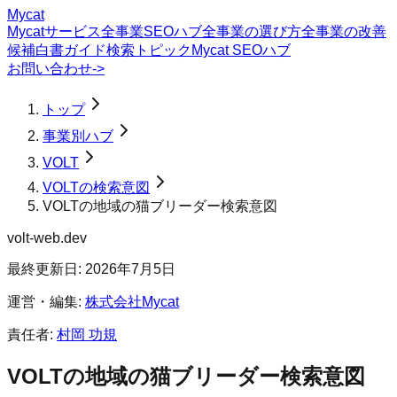
Mycat
Mycatサービス
全事業SEOハブ
全事業の選び方
全事業の改善
候補
白書
ガイド
検索トピック
Mycat SEOハブ
お問い合わせ
->
トップ
事業別ハブ
VOLT
VOLTの検索意図
VOLTの地域の猫ブリーダー検索意図
volt-web.dev
最終更新日:
2026年7月5日
運営・編集:
株式会社Mycat
責任者:
村岡 功規
VOLT
の
地域の猫ブリーダー
検索意図