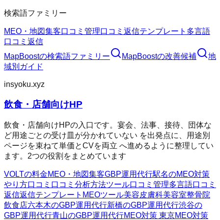
検索語ファミリー
MEO・地図集客
口コミ管理
口コミ返信テンプレート
多言語
口コミ返信
MapBoost
の検索語ファミリー
MapBoost
の改善候補
地
域別ガイド
insyoku.xyz
飲食・店舗向けHP
飲食・店舗向けHPの入口です。宴会、法事、接待、団体な
ど用途ごとの受け皿が分かれていない を出発点に、用途別
ページを束ねて単価とCVを両立 へ進めるように整理してい
ます。2つの役割をまとめています
VOLTの料金
MEO・地図集客
GBP運用代行
駅名のMEO対策
やり方
口コミ
口コミ分析方法
ツール
口コミ管理
多言語口コミ
返信
返信テンプレート
MEOツール
美容皮膚科
美容室
整骨院
飲食店
六本木のGBP運用代行
新橋のGBP運用代行
渋谷の
GBP運用代行
青山のGBP運用代行
MEO対策 東京
MEO対策