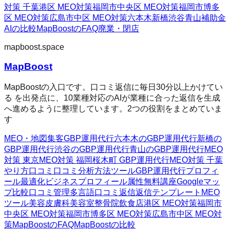
対策 千葉
港区 MEO対策
福岡市中央区 MEO対策
福岡市博多
区 MEO対策
広島市中区 MEO対策
六本木
新橋
渋谷
青山
補助金
AIの比較
MapBoostのFAQ
廃業・閉店
mapboost.space
MapBoost
MapBoostの入口です。口コミ返信に毎日30分以上かけてい
る を出発点に、10業種対応のAIが業種に合った返信を生成
へ進めるように整理しています。2つの役割をまとめていま
す
MEO・地図集客
GBP運用代行
六本木のGBP運用代行
新橋の
GBP運用代行
渋谷のGBP運用代行
青山のGBP運用代行
MEO
対策 東京
MEO対策 福岡
桜木町 GBP運用代行
MEO対策 千葉
やり方
口コミ
口コミ分析方法
ツール
GBP運用代行
プロフィ
ール最適化
ビジネスプロフィール属性
無料講座
Googleマッ
プ
比較
口コミ管理
多言語口コミ返信
返信テンプレート
MEO
ツール
美容皮膚科
美容室
整骨院
飲食店
港区 MEO対策
福岡市
中央区 MEO対策
福岡市博多区 MEO対策
広島市中区 MEO対
策
MapBoostのFAQ
MapBoostの比較