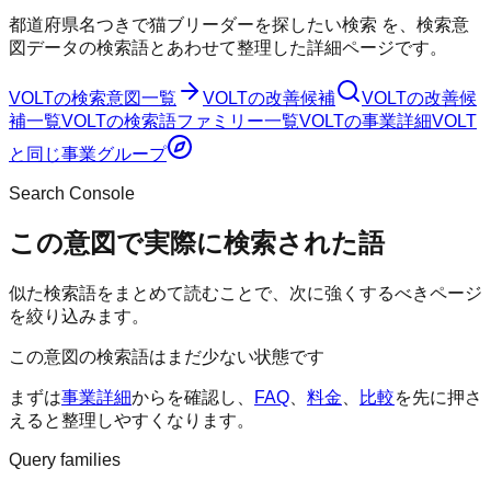
都道府県名つきで猫ブリーダーを探したい検索
を、検索意
図データの検索語とあわせて整理した詳細ページです。
VOLT
の検索意図一覧
VOLT
の改善候補
VOLT
の改善候
補一覧
VOLT
の検索語ファミリー一覧
VOLT
の事業詳細
VOLT
と同じ事業グループ
Search Console
この意図で実際に検索された語
似た検索語をまとめて読むことで、次に強くするべきページ
を絞り込みます。
この意図の検索語はまだ少ない状態です
まずは
事業詳細
からを確認し、
FAQ
、
料金
、
比較
を先に押さ
えると整理しやすくなります。
Query families