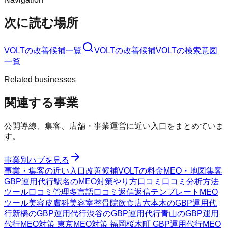
次に読む場所
VOLT
の改善候補一覧
VOLT
の改善候補
VOLT
の検索意図
一覧
Related businesses
関連する事業
公開導線、集客、店舗・事業運営に近い入口をまとめていま
す。
事業別ハブを見る
事業・集客の近い入口
改善候補
VOLTの料金
MEO・地図集客
GBP運用代行
駅名のMEO対策
やり方
口コミ
口コミ分析方法
ツール
口コミ管理
多言語口コミ返信
返信テンプレート
MEO
ツール
美容皮膚科
美容室
整骨院
飲食店
六本木のGBP運用代
行
新橋のGBP運用代行
渋谷のGBP運用代行
青山のGBP運用
代行
MEO対策 東京
MEO対策 福岡
桜木町 GBP運用代行
MEO