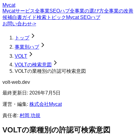
Mycat
Mycatサービス
全事業SEOハブ
全事業の選び方
全事業の改善
候補
白書
ガイド
検索トピック
Mycat SEOハブ
お問い合わせ
->
トップ
事業別ハブ
VOLT
VOLTの検索意図
VOLTの業種別の許認可検索意図
volt-web.dev
最終更新日:
2026年7月5日
運営・編集:
株式会社Mycat
責任者:
村岡 功規
VOLT
の
業種別の許認可
検索意図