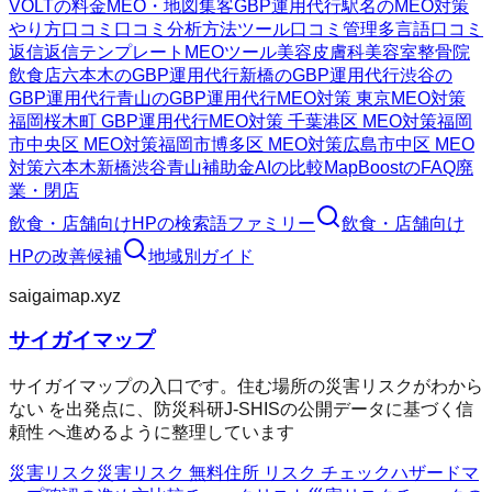
VOLTの料金
MEO・地図集客
GBP運用代行
駅名のMEO対策
やり方
口コミ
口コミ分析方法
ツール
口コミ管理
多言語口コミ
返信
返信テンプレート
MEOツール
美容皮膚科
美容室
整骨院
飲食店
六本木のGBP運用代行
新橋のGBP運用代行
渋谷の
GBP運用代行
青山のGBP運用代行
MEO対策 東京
MEO対策
福岡
桜木町 GBP運用代行
MEO対策 千葉
港区 MEO対策
福岡
市中央区 MEO対策
福岡市博多区 MEO対策
広島市中区 MEO
対策
六本木
新橋
渋谷
青山
補助金AIの比較
MapBoostのFAQ
廃
業・閉店
飲食・店舗向けHP
の検索語ファミリー
飲食・店舗向け
HP
の改善候補
地域別ガイド
saigaimap.xyz
サイガイマップ
サイガイマップの入口です。住む場所の災害リスクがわから
ない を出発点に、防災科研J-SHISの公開データに基づく信
頼性 へ進めるように整理しています
災害リスク
災害リスク 無料
住所 リスク チェック
ハザードマ