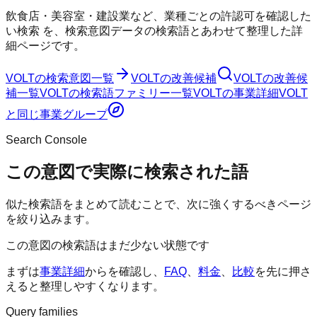
飲食店・美容室・建設業など、業種ごとの許認可を確認した
い検索
を、検索意図データの検索語とあわせて整理した詳
細ページです。
VOLT
の検索意図一覧
VOLT
の改善候補
VOLT
の改善候
補一覧
VOLT
の検索語ファミリー一覧
VOLT
の事業詳細
VOLT
と同じ事業グループ
Search Console
この意図で実際に検索された語
似た検索語をまとめて読むことで、次に強くするべきページ
を絞り込みます。
この意図の検索語はまだ少ない状態です
まずは
事業詳細
からを確認し、
FAQ
、
料金
、
比較
を先に押さ
えると整理しやすくなります。
Query families