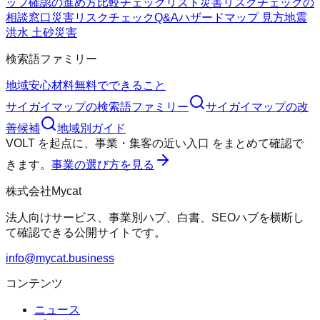
ップ確認の進め方
比較チェックリスト
災害リスクチェックの
相談窓口
災害リスクチェックQ&A
ハザードマップ 見方
地震
洪水 土砂災害
検索語ファミリー
地域
安心材料
無料でできること
サイガイマップ
の検索語ファミリー
サイガイマップ
の改
善候補
地域別ガイド
VOLT
を起点に、
事業・集客の近い入口
をまとめて確認で
きます。
事業の選び方を見る
株式会社Mycat
法人向けサービス、事業別ハブ、白書、SEOハブを横断し
て確認できる公開サイトです。
info@mycat.business
コンテンツ
ニュース