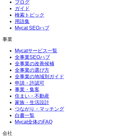
ブログ
ガイド
検索トピック
用語集
Mycat SEOハブ
事業
Mycatサービス一覧
全事業SEOハブ
全事業の改善候補
全事業の選び方
全事業の地域別ガイド
申請・許認可
事業・集客
住まい・不動産
家族・生活設計
つながり・マッチング
白書一覧
Mycat全体のFAQ
会社