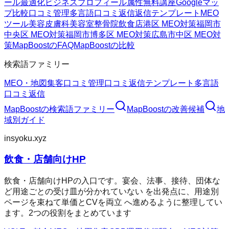
ール最適化
ビジネスプロフィール属性
無料講座
Googleマッ
プ
比較
口コミ管理
多言語口コミ返信
返信テンプレート
MEO
ツール
美容皮膚科
美容室
整骨院
飲食店
港区 MEO対策
福岡市
中央区 MEO対策
福岡市博多区 MEO対策
広島市中区 MEO対
策
MapBoostのFAQ
MapBoostの比較
検索語ファミリー
MEO・地図集客
口コミ管理
口コミ返信テンプレート
多言語
口コミ返信
MapBoost
の検索語ファミリー
MapBoost
の改善候補
地
域別ガイド
insyoku.xyz
飲食・店舗向けHP
飲食・店舗向けHPの入口です。宴会、法事、接待、団体な
ど用途ごとの受け皿が分かれていない を出発点に、用途別
ページを束ねて単価とCVを両立 へ進めるように整理してい
ます。2つの役割をまとめています