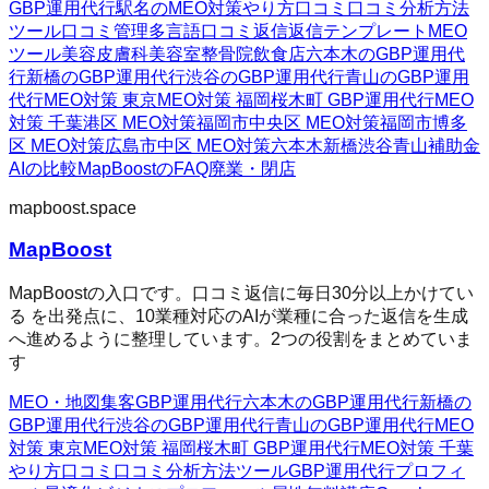
GBP運用代行
駅名のMEO対策
やり方
口コミ
口コミ分析方法
ツール
口コミ管理
多言語口コミ返信
返信テンプレート
MEO
ツール
美容皮膚科
美容室
整骨院
飲食店
六本木のGBP運用代
行
新橋のGBP運用代行
渋谷のGBP運用代行
青山のGBP運用
代行
MEO対策 東京
MEO対策 福岡
桜木町 GBP運用代行
MEO
対策 千葉
港区 MEO対策
福岡市中央区 MEO対策
福岡市博多
区 MEO対策
広島市中区 MEO対策
六本木
新橋
渋谷
青山
補助金
AIの比較
MapBoostのFAQ
廃業・閉店
mapboost.space
MapBoost
MapBoostの入口です。口コミ返信に毎日30分以上かけてい
る を出発点に、10業種対応のAIが業種に合った返信を生成
へ進めるように整理しています。2つの役割をまとめていま
す
MEO・地図集客
GBP運用代行
六本木のGBP運用代行
新橋の
GBP運用代行
渋谷のGBP運用代行
青山のGBP運用代行
MEO
対策 東京
MEO対策 福岡
桜木町 GBP運用代行
MEO対策 千葉
やり方
口コミ
口コミ分析方法
ツール
GBP運用代行
プロフィ