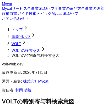
Mycat
Mycatサービス
全事業SEOハブ
全事業の選び方
全事業の改善
候補
白書
ガイド
検索トピック
Mycat SEOハブ
お問い合わせ
->
トップ
事業別ハブ
VOLT
VOLTの検索意図
VOLTの特別寄与料検索意図
volt-web.dev
最終更新日:
2026年7月5日
運営・編集:
株式会社Mycat
責任者:
村岡 功規
VOLT
の
特別寄与料
検索意図