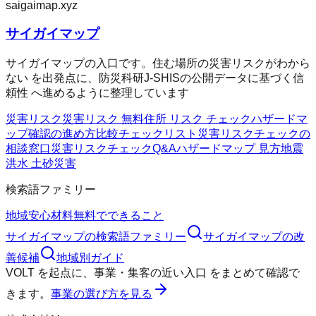
saigaimap.xyz
サイガイマップ
サイガイマップの入口です。住む場所の災害リスクがわから
ない を出発点に、防災科研J-SHISの公開データに基づく信
頼性 へ進めるように整理しています
災害リスク
災害リスク 無料
住所 リスク チェック
ハザードマ
ップ確認の進め方
比較チェックリスト
災害リスクチェックの
相談窓口
災害リスクチェックQ&A
ハザードマップ 見方
地震
洪水 土砂災害
検索語ファミリー
地域
安心材料
無料でできること
サイガイマップ
の検索語ファミリー
サイガイマップ
の改
善候補
地域別ガイド
VOLT
を起点に、
事業・集客の近い入口
をまとめて確認で
きます。
事業の選び方を見る