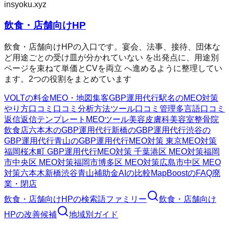
insyoku.xyz
飲食・店舗向けHP
飲食・店舗向けHPの入口です。宴会、法事、接待、団体な
ど用途ごとの受け皿が分かれていない を出発点に、用途別
ページを束ねて単価とCVを両立 へ進めるように整理してい
ます。2つの役割をまとめています
VOLTの料金
MEO・地図集客
GBP運用代行
駅名のMEO対策
やり方
口コミ
口コミ分析方法
ツール
口コミ管理
多言語口コミ
返信
返信テンプレート
MEOツール
美容皮膚科
美容室
整骨院
飲食店
六本木のGBP運用代行
新橋のGBP運用代行
渋谷の
GBP運用代行
青山のGBP運用代行
MEO対策 東京
MEO対策
福岡
桜木町 GBP運用代行
MEO対策 千葉
港区 MEO対策
福岡
市中央区 MEO対策
福岡市博多区 MEO対策
広島市中区 MEO
対策
六本木
新橋
渋谷
青山
補助金AIの比較
MapBoostのFAQ
廃
業・閉店
飲食・店舗向けHP
の検索語ファミリー
飲食・店舗向け
HP
の改善候補
地域別ガイド