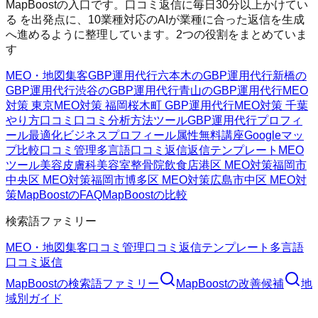
MapBoostの入口です。口コミ返信に毎日30分以上かけてい
る を出発点に、10業種対応のAIが業種に合った返信を生成
へ進めるように整理しています。2つの役割をまとめていま
す
MEO・地図集客
GBP運用代行
六本木のGBP運用代行
新橋の
GBP運用代行
渋谷のGBP運用代行
青山のGBP運用代行
MEO
対策 東京
MEO対策 福岡
桜木町 GBP運用代行
MEO対策 千葉
やり方
口コミ
口コミ分析方法
ツール
GBP運用代行
プロフィ
ール最適化
ビジネスプロフィール属性
無料講座
Googleマッ
プ
比較
口コミ管理
多言語口コミ返信
返信テンプレート
MEO
ツール
美容皮膚科
美容室
整骨院
飲食店
港区 MEO対策
福岡市
中央区 MEO対策
福岡市博多区 MEO対策
広島市中区 MEO対
策
MapBoostのFAQ
MapBoostの比較
検索語ファミリー
MEO・地図集客
口コミ管理
口コミ返信テンプレート
多言語
口コミ返信
MapBoost
の検索語ファミリー
MapBoost
の改善候補
地
域別ガイド