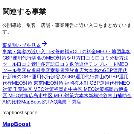
関連する事業
公開導線、集客、店舗・事業運営に近い入口をまとめていま
す。
事業別ハブを見る
事業・集客の近い入口
改善候補
VOLTの料金
MEO・地図集客
GBP運用代行
駅名のMEO対策
やり方
口コミ
口コミ分析方法
ツール
口コミ管理
多言語口コミ返信
返信テンプレート
MEO
ツール
美容皮膚科
美容室
整骨院
飲食店
六本木のGBP運用代
行
新橋のGBP運用代行
渋谷のGBP運用代行
青山のGBP運用
代行
MEO対策 東京
MEO対策 福岡
桜木町 GBP運用代行
MEO
対策 千葉
港区 MEO対策
福岡市中央区 MEO対策
福岡市博多
区 MEO対策
広島市中区 MEO対策
六本木
新橋
渋谷
青山
補助金
AIの比較
MapBoostのFAQ
廃業・閉店
mapboost.space
MapBoost