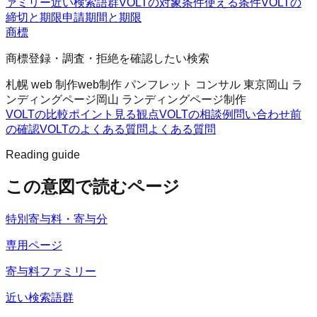
ァミリー
近い検索語群
VOLTの対象条件
使える条件
VOLTの
締切と期限
申請期間と期限
商標
商標登録・調査・拒絶を確認したい検索
札幌 web 制作
web制作 パンフレット コンサル 東京
岡山 ラ
ンディングページ
岡山 ランディングページ制作
VOLTの比較ポイント
見る観点
VOLTの相談例
問い合わせ前
の確認
VOLTのよくある質問
よくある質問
Reading guide
この意図で読むページ
特別寄与料・寄与分
専用ページ
寄与料ファミリー
近い検索語群