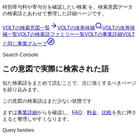
特別寄与料や寄与分を確認したい検索
を、検索意図データ
の検索語とあわせて整理した詳細ページです。
VOLT
の検索意図一覧
VOLT
の改善候補
VOLT
の改善候
補一覧
VOLT
の検索語ファミリー一覧
VOLT
の事業詳細
VOLT
と同じ事業グループ
Search Console
この意図で実際に検索された語
似た検索語をまとめて読むことで、次に強くするべきページ
を絞り込みます。
この意図の検索語はまだ少ない状態です
まずは
事業詳細
からを確認し、
FAQ
、
料金
、
比較
を先に押さ
えると整理しやすくなります。
Query families