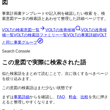
図
事業計画書テンプレートや記入例を確認したい検索
を、検
索意図データの検索語とあわせて整理した詳細ページです。
VOLT
の検索意図一覧
VOLT
の改善候補
VOLT
の改善候
補一覧
VOLT
の検索語ファミリー一覧
VOLT
の事業詳細
VOLT
と同じ事業グループ
Search Console
この意図で実際に検索された語
似た検索語をまとめて読むことで、次に強くするべきページ
を絞り込みます。
この意図の検索語はまだ少ない状態です
まずは
事業詳細
からを確認し、
FAQ
、
料金
、
比較
を先に押さ
えると整理しやすくなります。