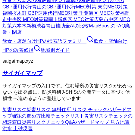
飲食店
六本木のGBP運用代行
新橋のGBP運用代行
渋谷の
GBP運用代行
青山のGBP運用代行
MEO対策 東京
MEO対策
福岡
桜木町 GBP運用代行
MEO対策 千葉
港区 MEO対策
福岡
市中央区 MEO対策
福岡市博多区 MEO対策
広島市中区 MEO
対策
六本木
新橋
渋谷
青山
補助金AIの比較
MapBoostのFAQ
廃
業・閉店
飲食・店舗向けHP
の検索語ファミリー
飲食・店舗向け
HP
の改善候補
地域別ガイド
saigaimap.xyz
サイガイマップ
サイガイマップの入口です。住む場所の災害リスクがわから
ない を出発点に、防災科研J-SHISの公開データに基づく信
頼性 へ進めるように整理しています
災害リスク
災害リスク 無料
住所 リスク チェック
ハザードマ
ップ確認の進め方
比較チェックリスト
災害リスクチェックの
相談窓口
災害リスクチェックQ&A
ハザードマップ 見方
地震
洪水 土砂災害