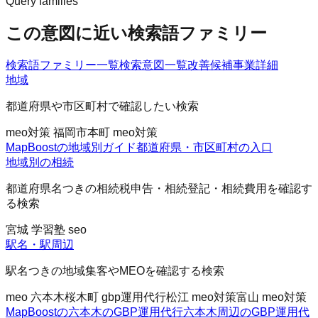
Query families
この意図に近い検索語ファミリー
検索語ファミリー一覧
検索意図一覧
改善候補
事業詳細
地域
都道府県や市区町村で確認したい検索
meo対策 福岡市
本町 meo対策
MapBoostの地域別ガイド
都道府県・市区町村の入口
地域別の相続
都道府県名つきの相続税申告・相続登記・相続費用を確認す
る検索
宮城 学習塾 seo
駅名・駅周辺
駅名つきの地域集客やMEOを確認する検索
meo 六本木
桜木町 gbp運用代行
松江 meo対策
富山 meo対策
MapBoostの六本木のGBP運用代行
六本木周辺のGBP運用代