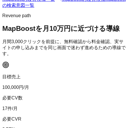
の検索意図一覧
Revenue path
MapBoost
を月10万円に近づける導線
月間
3,000
クリックを前提に、無料確認から料金確認、実サ
イトの申し込みまでを同じ画面で迷わず進めるための導線で
す。
目標売上
100,000
円/月
必要CV数
17
件/月
必要CVR