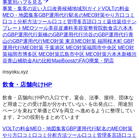
事業別ハブを見る
事業・集客の近い入口
改善候補
地域別ガイド
VOLTの料金
MEO・地図集客
GBP運用代行
駅名のMEO対策
やり方
口コミ
口コミ分析方法
ツール
口コミ管理
多言語口コミ返信
返信テン
プレート
MEOツール
美容皮膚科
美容室
整骨院
飲食店
六本木
のGBP運用代行
新橋のGBP運用代行
渋谷のGBP運用代行
青
山のGBP運用代行
MEO対策 東京
MEO対策 福岡
桜木町 GBP
運用代行
MEO対策 千葉
港区 MEO対策
福岡市中央区 MEO対
策
福岡市博多区 MEO対策
広島市中区 MEO対策
六本木
新橋
渋
谷
青山
補助金AIの比較
MapBoostのFAQ
廃業・閉店
insyoku.xyz
飲食・店舗向けHP
飲食・店舗向けHPの入口です。宴会、法事、接待、団体な
ど用途ごとの受け皿が分かれていない を出発点に、用途別
ページを束ねて単価とCVを両立 へ進めるように整理してい
ます。2つの役割をまとめています
VOLTの料金
MEO・地図集客
GBP運用代行
駅名のMEO対策
やり方
口コミ
口コミ分析方法
ツール
口コミ管理
多言語口コミ