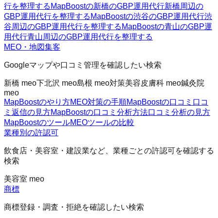
行を整理する
MapBoostの新橋のGBP運用代行
新橋周辺の
GBP運用代行を整理する
MapBoostの渋谷のGBP運用代行
渋
谷周辺のGBP運用代行を整理する
MapBoostの青山のGBP運
用代行
青山周辺のGBP運用代行を整理する
MEO・地図集客
Googleマップや口コミ管理を確認したい検索
新橋 meo
下北沢 meo
島根 meo対策
美容皮膚科 meo
鍼灸院
meo
MapBoostのやり方
MEO対策の手順
MapBoostの口コミ
口コ
ミ返信の見方
MapBoostの口コミ分析方法
口コミ分析の見方
MapBoostのツール
MEOツールの比較
業種別の許認可
飲食店・美容室・建設業など、業種ごとの許認可を確認する
検索
美容室 meo
商標
商標登録・調査・拒絶を確認したい検索