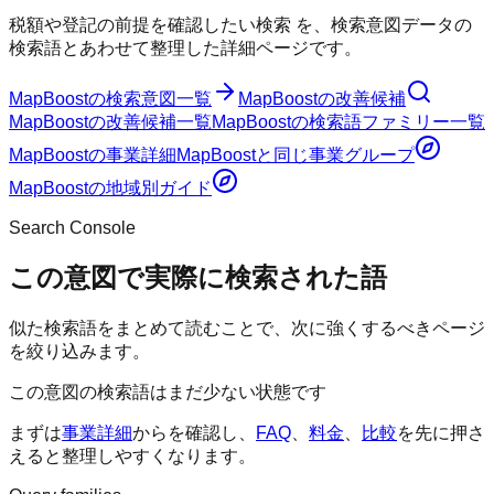
税額や登記の前提を確認したい検索
を、検索意図データの
検索語とあわせて整理した詳細ページです。
MapBoost
の検索意図一覧
MapBoost
の改善候補
MapBoost
の改善候補一覧
MapBoost
の検索語ファミリー一覧
MapBoost
の事業詳細
MapBoost
と同じ事業グループ
MapBoost
の地域別ガイド
Search Console
この意図で実際に検索された語
似た検索語をまとめて読むことで、次に強くするべきページ
を絞り込みます。
この意図の検索語はまだ少ない状態です
まずは
事業詳細
からを確認し、
FAQ
、
料金
、
比較
を先に押さ
えると整理しやすくなります。