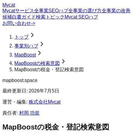
Mycat
Mycatサービス
全事業SEOハブ
全事業の選び方
全事業の改善
候補
白書
ガイド
検索トピック
Mycat SEOハブ
お問い合わせ
->
トップ
事業別ハブ
MapBoost
MapBoostの検索意図
MapBoostの税金・登記検索意図
mapboost.space
最終更新日:
2026年7月5日
運営・編集:
株式会社Mycat
責任者:
村岡 功規
MapBoost
の
税金・登記
検索意図