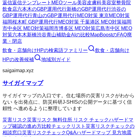
返信
返信テンプレート
MEOツール
美容皮膚科
美容室
整骨院
飲食店
六本木のGBP運用代行
新橋のGBP運用代行
渋谷の
GBP運用代行
青山のGBP運用代行
MEO対策 東京
MEO対策
福岡
桜木町 GBP運用代行
MEO対策 千葉
港区 MEO対策
福岡
市中央区 MEO対策
福岡市博多区 MEO対策
広島市中区 MEO
対策
六本木
新橋
渋谷
青山
補助金AIの比較
MapBoostのFAQ
廃
業・閉店
飲食・店舗向けHP
の検索語ファミリー
飲食・店舗向け
HP
の改善候補
地域別ガイド
saigaimap.xyz
サイガイマップ
サイガイマップの入口です。住む場所の災害リスクがわから
ない を出発点に、防災科研J-SHISの公開データに基づく信
頼性 へ進めるように整理しています
災害リスク
災害リスク 無料
住所 リスク チェック
ハザードマ
ップ確認の進め方
比較チェックリスト
災害リスクチェックの
相談窓口
災害リスクチェックQ&A
ハザードマップ 見方
地震