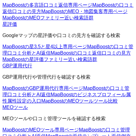
MapBoostの多言語口コミ返信
専用ページ
MapBoostの口コミ
返信
口コミの見方
MapBoostのMEO・地図集客
専用ページ
MapBoostのMEOファミリー
近い検索語群
星評価
Googleマップの星評価や口コミの見方を確認する検索
MapBoostの星3.5と星4以上
専用ページ
MapBoostの口コミ管
理
口コミ分析とAI返信
MapBoostの口コミ返信
口コミの見方
MapBoostの星評価ファミリー
近い検索語群
GBP運用代行
GBP運用代行や管理代行を確認する検索
MapBoostのGBP運用代行
専用ページ
MapBoostの口コミ管
理
口コミ分析とAI返信
MapBoostのビジネスプロフィール属
性
属性設定の入口
MapBoostのMEOツール
ツール比較
MEOツール
MEOツールや口コミ管理ツールを確認する検索
MapBoostのMEOツール
専用ページ
MapBoostの口コミ管理