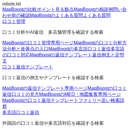
robots.txt
MapBoostの比較ポイント
見る観点
MapBoostの相談例
問い合
わせ前の確認
MapBoostのよくある質問
よくある質問
口コミ管理
口コミ分析やAI返信、多店舗管理を確認する検索
MapBoostの口コミ管理
専用ページ
MapBoostの口コミ分析方
法
分析と改善点の入口
MapBoostの多言語口コミ返信
多言語
の口コミ対応
MapBoostの返信テンプレート
返信例文と定型
文
口コミ返信テンプレート
口コミ返信の例文やテンプレートを確認する検索
MapBoostの返信テンプレート
専用ページ
MapBoostの口コミ
返信
口コミの見方
MapBoostのMEO・地図集客
専用ページ
MapBoostの口コミ返信テンプレートファミリー
近い検索語
群
多言語口コミ返信
外国語の口コミ返信や多言語対応を確認する検索