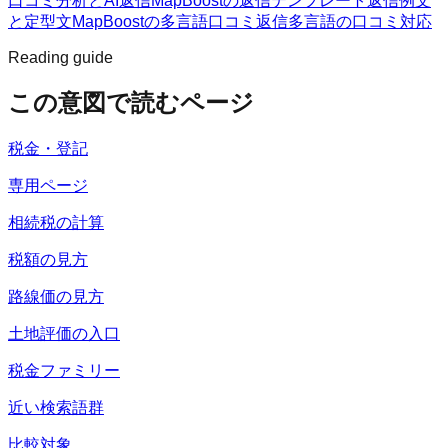
口コミ分析とAI返信
MapBoostの返信テンプレート
返信例文
と定型文
MapBoostの多言語口コミ返信
多言語の口コミ対応
Reading guide
この意図で読むページ
税金・登記
専用ページ
相続税の計算
税額の見方
路線価の見方
土地評価の入口
税金ファミリー
近い検索語群
比較対象