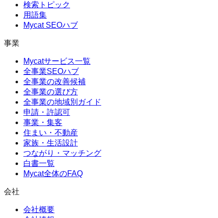
検索トピック
用語集
Mycat SEOハブ
事業
Mycatサービス一覧
全事業SEOハブ
全事業の改善候補
全事業の選び方
全事業の地域別ガイド
申請・許認可
事業・集客
住まい・不動産
家族・生活設計
つながり・マッチング
白書一覧
Mycat全体のFAQ
会社
会社概要