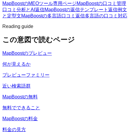
MapBoostのMEOツール
専用ページ
MapBoostの口コミ管理
口コミ分析とAI返信
MapBoostの返信テンプレート
返信例文
と定型文
MapBoostの多言語口コミ返信
多言語の口コミ対応
Reading guide
この意図で読むページ
MapBoostのプレビュー
何が見えるか
プレビューファミリー
近い検索語群
MapBoostの無料
無料でできること
MapBoostの料金
料金の見方