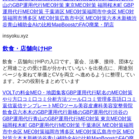
山のGBP運用代行
MEO対策 東京
MEO対策 福岡
桜木町 GBP
運用代行
MEO対策 千葉
港区 MEO対策
福岡市中央区 MEO対
策
福岡市博多区 MEO対策
広島市中区 MEO対策
六本木
新橋
渋
谷
青山
補助金AIの比較
MapBoostのFAQ
廃業・閉店
insyoku.xyz
飲食・店舗向けHP
飲食・店舗向けHPの入口です。宴会、法事、接待、団体な
ど用途ごとの受け皿が分かれていない を出発点に、用途別
ページを束ねて単価とCVを両立 へ進めるように整理してい
ます。2つの役割をまとめています
VOLTの料金
MEO・地図集客
GBP運用代行
駅名のMEO対策
やり方
口コミ
口コミ分析方法
ツール
口コミ管理
多言語口コミ
返信
返信テンプレート
MEOツール
美容皮膚科
美容室
整骨院
飲食店
六本木のGBP運用代行
新橋のGBP運用代行
渋谷の
GBP運用代行
青山のGBP運用代行
MEO対策 東京
MEO対策
福岡
桜木町 GBP運用代行
MEO対策 千葉
港区 MEO対策
福岡
市中央区 MEO対策
福岡市博多区 MEO対策
広島市中区 MEO
対策
六本木
新橋
渋谷
青山
補助金AIの比較
MapBoostのFAQ
廃