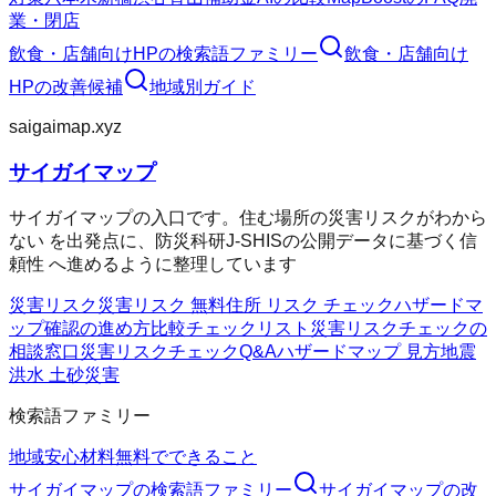
業・閉店
飲食・店舗向けHP
の検索語ファミリー
飲食・店舗向け
HP
の改善候補
地域別ガイド
saigaimap.xyz
サイガイマップ
サイガイマップの入口です。住む場所の災害リスクがわから
ない を出発点に、防災科研J-SHISの公開データに基づく信
頼性 へ進めるように整理しています
災害リスク
災害リスク 無料
住所 リスク チェック
ハザードマ
ップ確認の進め方
比較チェックリスト
災害リスクチェックの
相談窓口
災害リスクチェックQ&A
ハザードマップ 見方
地震
洪水 土砂災害
検索語ファミリー
地域
安心材料
無料でできること
サイガイマップ
の検索語ファミリー
サイガイマップ
の改