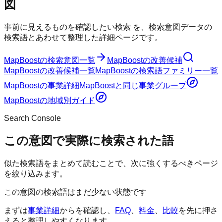
図
事前に見えるものを確認したい検索
を、検索意図データの
検索語とあわせて整理した詳細ページです。
MapBoost
の検索意図一覧
MapBoost
の改善候補
MapBoost
の改善候補一覧
MapBoost
の検索語ファミリー一覧
MapBoost
の事業詳細
MapBoost
と同じ事業グループ
MapBoost
の地域別ガイド
Search Console
この意図で実際に検索された語
似た検索語をまとめて読むことで、次に強くするべきページ
を絞り込みます。
この意図の検索語はまだ少ない状態です
まずは
事業詳細
からを確認し、
FAQ
、
料金
、
比較
を先に押さ
えると整理しやすくなります。