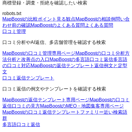
商標登録・調査・拒絶を確認したい検索
robots.txt
MapBoostの比較ポイント
見る観点
MapBoostの相談例
問い合
わせ前の確認
MapBoostのよくある質問
よくある質問
口コミ管理
口コミ分析やAI返信、多店舗管理を確認する検索
MapBoostの口コミ管理
専用ページ
MapBoostの口コミ分析方
法
分析と改善点の入口
MapBoostの多言語口コミ返信
多言語
の口コミ対応
MapBoostの返信テンプレート
返信例文と定型
文
口コミ返信テンプレート
口コミ返信の例文やテンプレートを確認する検索
MapBoostの返信テンプレート
専用ページ
MapBoostの口コミ
返信
口コミの見方
MapBoostのMEO・地図集客
専用ページ
MapBoostの口コミ返信テンプレートファミリー
近い検索語
群
多言語口コミ返信