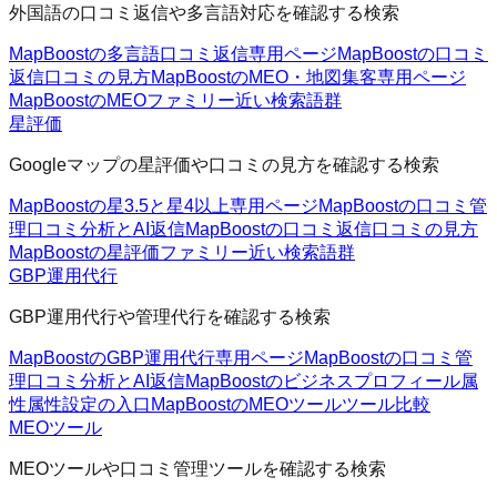
外国語の口コミ返信や多言語対応を確認する検索
MapBoostの多言語口コミ返信
専用ページ
MapBoostの口コミ
返信
口コミの見方
MapBoostのMEO・地図集客
専用ページ
MapBoostのMEOファミリー
近い検索語群
星評価
Googleマップの星評価や口コミの見方を確認する検索
MapBoostの星3.5と星4以上
専用ページ
MapBoostの口コミ管
理
口コミ分析とAI返信
MapBoostの口コミ返信
口コミの見方
MapBoostの星評価ファミリー
近い検索語群
GBP運用代行
GBP運用代行や管理代行を確認する検索
MapBoostのGBP運用代行
専用ページ
MapBoostの口コミ管
理
口コミ分析とAI返信
MapBoostのビジネスプロフィール属
性
属性設定の入口
MapBoostのMEOツール
ツール比較
MEOツール
MEOツールや口コミ管理ツールを確認する検索