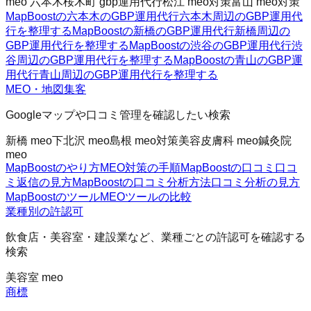
meo 六本木
桜木町 gbp運用代行
松江 meo対策
富山 meo対策
MapBoostの六本木のGBP運用代行
六本木周辺のGBP運用代
行を整理する
MapBoostの新橋のGBP運用代行
新橋周辺の
GBP運用代行を整理する
MapBoostの渋谷のGBP運用代行
渋
谷周辺のGBP運用代行を整理する
MapBoostの青山のGBP運
用代行
青山周辺のGBP運用代行を整理する
MEO・地図集客
Googleマップや口コミ管理を確認したい検索
新橋 meo
下北沢 meo
島根 meo対策
美容皮膚科 meo
鍼灸院
meo
MapBoostのやり方
MEO対策の手順
MapBoostの口コミ
口コ
ミ返信の見方
MapBoostの口コミ分析方法
口コミ分析の見方
MapBoostのツール
MEOツールの比較
業種別の許認可
飲食店・美容室・建設業など、業種ごとの許認可を確認する
検索
美容室 meo
商標