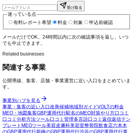
受け取る
迷っている点
有料レポート希望
料金
対象
申込前確認
メールだけでOK。24時間以内に次の確認事項を返し、いつ
でも中止できます。
Related businesses
関連する事業
公開導線、集客、店舗・事業運営に近い入口をまとめていま
す。
事業別ハブを見る
事業・集客の近い入口
改善候補
地域別ガイド
VOLTの料金
MEO・地図集客
GBP運用代行
駅名のMEO対策
やり方
口コミ
口コミ分析方法
ツール
口コミ管理
多言語口コミ返信
返信テン
プレート
MEOツール
美容皮膚科
美容室
整骨院
飲食店
六本木
のGBP運用代行
新橋のGBP運用代行
渋谷のGBP運用代行
青