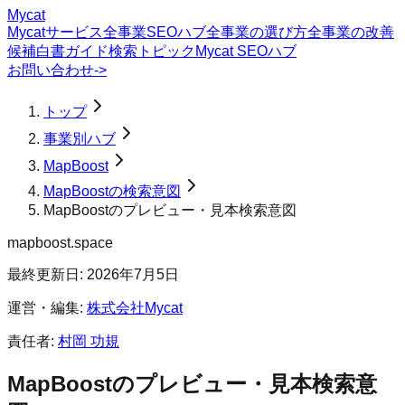
Mycat
Mycatサービス
全事業SEOハブ
全事業の選び方
全事業の改善
候補
白書
ガイド
検索トピック
Mycat SEOハブ
お問い合わせ
->
トップ
事業別ハブ
MapBoost
MapBoostの検索意図
MapBoostのプレビュー・見本検索意図
mapboost.space
最終更新日:
2026年7月5日
運営・編集:
株式会社Mycat
責任者:
村岡 功規
MapBoost
の
プレビュー・見本
検索意