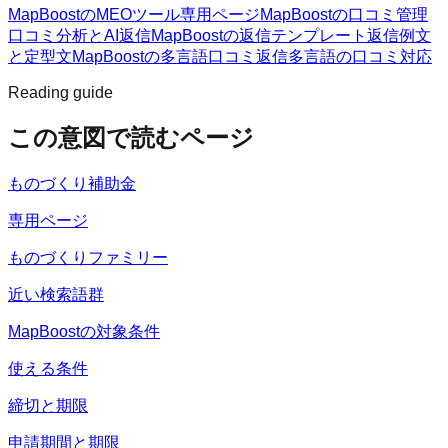
MapBoostのMEOツール
専用ページ
MapBoostの口コミ管理
口コミ分析とAI返信
MapBoostの返信テンプレート
返信例文
と定型文
MapBoostの多言語口コミ返信
多言語の口コミ対応
Reading guide
この意図で読むページ
ものづくり補助金
専用ページ
ものづくりファミリー
近い検索語群
MapBoostの対象条件
使える条件
締切と期限
申請期間と期限