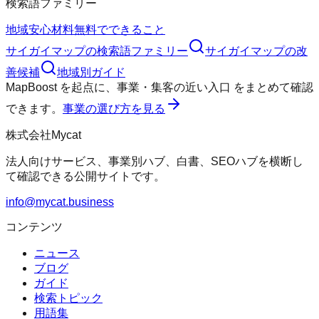
検索語ファミリー
地域
安心材料
無料でできること
サイガイマップ
の検索語ファミリー
サイガイマップ
の改
善候補
地域別ガイド
MapBoost
を起点に、
事業・集客の近い入口
をまとめて確認
できます。
事業の選び方を見る
株式会社Mycat
法人向けサービス、事業別ハブ、白書、SEOハブを横断し
て確認できる公開サイトです。
info@mycat.business
コンテンツ
ニュース
ブログ
ガイド
検索トピック
用語集