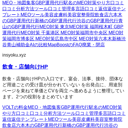
MEO・地図集客
GBP運用代行
駅名のMEO対策
やり方
口コミ
口コミ分析方法
ツール
口コミ管理
多言語口コミ返信
返信テン
プレート
MEOツール
美容皮膚科
美容室
整骨院
飲食店
六本木
のGBP運用代行
新橋のGBP運用代行
渋谷のGBP運用代行
青
山のGBP運用代行
MEO対策 東京
MEO対策 福岡
桜木町 GBP
運用代行
MEO対策 千葉
港区 MEO対策
福岡市中央区 MEO対
策
福岡市博多区 MEO対策
広島市中区 MEO対策
六本木
新橋
渋
谷
青山
補助金AIの比較
MapBoostのFAQ
廃業・閉店
insyoku.xyz
飲食・店舗向けHP
飲食・店舗向けHPの入口です。宴会、法事、接待、団体な
ど用途ごとの受け皿が分かれていない を出発点に、用途別
ページを束ねて単価とCVを両立 へ進めるように整理してい
ます。2つの役割をまとめています
VOLTの料金
MEO・地図集客
GBP運用代行
駅名のMEO対策
やり方
口コミ
口コミ分析方法
ツール
口コミ管理
多言語口コミ
返信
返信テンプレート
MEOツール
美容皮膚科
美容室
整骨院
飲食店
六本木のGBP運用代行
新橋のGBP運用代行
渋谷の