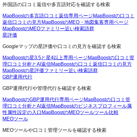
外国語の口コミ返信や多言語対応を確認する検索
MapBoostの多言語口コミ返信
専用ページ
MapBoostの口コミ
返信
口コミの見方
MapBoostのMEO・地図集客
専用ページ
MapBoostのMEOファミリー
近い検索語群
星評価
Googleマップの星評価や口コミの見方を確認する検索
MapBoostの星3.5と星4以上
専用ページ
MapBoostの口コミ管
理
口コミ分析とAI返信
MapBoostの口コミ返信
口コミの見方
MapBoostの星評価ファミリー
近い検索語群
GBP運用代行
GBP運用代行や管理代行を確認する検索
MapBoostのGBP運用代行
専用ページ
MapBoostの口コミ管
理
口コミ分析とAI返信
MapBoostのビジネスプロフィール属
性
属性設定の入口
MapBoostのMEOツール
ツール比較
MEOツール
MEOツールや口コミ管理ツールを確認する検索