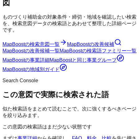
図
ものづくり補助金の対象条件・締切・地域を確認したい検索
を、検索意図データの検索語とあわせて整理した詳細ページ
です。
MapBoost
の検索意図一覧
MapBoost
の改善候補
MapBoost
の改善候補一覧
MapBoost
の検索語ファミリー一覧
MapBoost
の事業詳細
MapBoost
と同じ事業グループ
MapBoost
の地域別ガイド
Search Console
この意図で実際に検索された語
似た検索語をまとめて読むことで、次に強くするべきページ
を絞り込みます。
この意図の検索語はまだ少ない状態です
まずは
事業詳細
からを確認し、
FAQ
、
料金
、
比較
を先に押さ