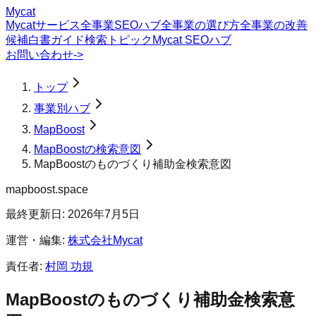
Mycat
Mycatサービス
全事業SEOハブ
全事業の選び方
全事業の改善
候補
白書
ガイド
検索トピック
Mycat SEOハブ
お問い合わせ
->
トップ
事業別ハブ
MapBoost
MapBoostの検索意図
MapBoostのものづくり補助金検索意図
mapboost.space
最終更新日:
2026年7月5日
運営・編集:
株式会社Mycat
責任者:
村岡 功規
MapBoost
の
ものづくり補助金
検索意