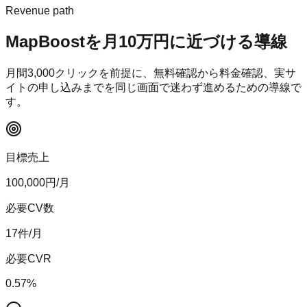
Revenue path
MapBoost
を月10万円に近づける導線
月間
3,000
クリックを前提に、無料確認から料金確認、実サ
イトの申し込みまでを同じ画面で迷わず進めるための導線で
す。
目標売上
100,000
円/月
必要CV数
17
件/月
必要CVR
0.57
%