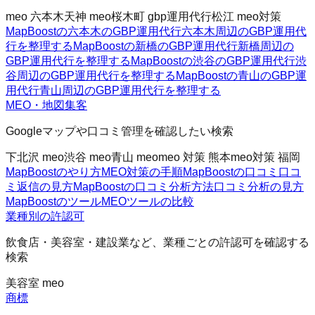
meo 六本木
天神 meo
桜木町 gbp運用代行
松江 meo対策
MapBoostの六本木のGBP運用代行
六本木周辺のGBP運用代
行を整理する
MapBoostの新橋のGBP運用代行
新橋周辺の
GBP運用代行を整理する
MapBoostの渋谷のGBP運用代行
渋
谷周辺のGBP運用代行を整理する
MapBoostの青山のGBP運
用代行
青山周辺のGBP運用代行を整理する
MEO・地図集客
Googleマップや口コミ管理を確認したい検索
下北沢 meo
渋谷 meo
青山 meo
meo 対策 熊本
meo対策 福岡
MapBoostのやり方
MEO対策の手順
MapBoostの口コミ
口コ
ミ返信の見方
MapBoostの口コミ分析方法
口コミ分析の見方
MapBoostのツール
MEOツールの比較
業種別の許認可
飲食店・美容室・建設業など、業種ごとの許認可を確認する
検索
美容室 meo
商標