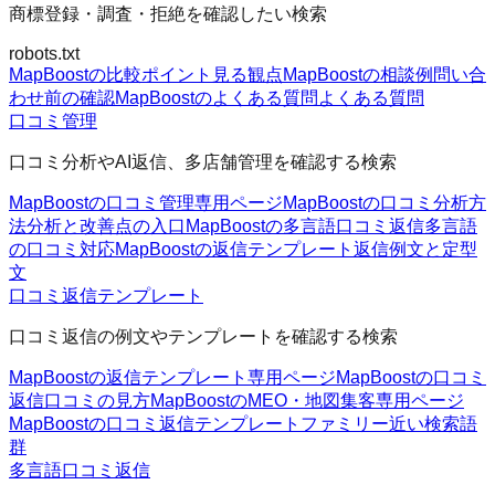
商標登録・調査・拒絶を確認したい検索
robots.txt
MapBoostの比較ポイント
見る観点
MapBoostの相談例
問い合
わせ前の確認
MapBoostのよくある質問
よくある質問
口コミ管理
口コミ分析やAI返信、多店舗管理を確認する検索
MapBoostの口コミ管理
専用ページ
MapBoostの口コミ分析方
法
分析と改善点の入口
MapBoostの多言語口コミ返信
多言語
の口コミ対応
MapBoostの返信テンプレート
返信例文と定型
文
口コミ返信テンプレート
口コミ返信の例文やテンプレートを確認する検索
MapBoostの返信テンプレート
専用ページ
MapBoostの口コミ
返信
口コミの見方
MapBoostのMEO・地図集客
専用ページ
MapBoostの口コミ返信テンプレートファミリー
近い検索語
群
多言語口コミ返信