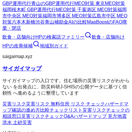
GBP運用代行
青山のGBP運用代行
MEO対策 東京
MEO対策
福岡
桜木町 GBP運用代行
MEO対策 千葉
港区 MEO対策
福岡
市中央区 MEO対策
福岡市博多区 MEO対策
広島市中区 MEO
対策
六本木
新橋
渋谷
青山
補助金AIの比較
MapBoostのFAQ
廃
業・閉店
飲食・店舗向けHP
の検索語ファミリー
飲食・店舗向け
HP
の改善候補
地域別ガイド
saigaimap.xyz
サイガイマップ
サイガイマップの入口です。住む場所の災害リスクがわから
ない を出発点に、防災科研J-SHISの公開データに基づく信
頼性 へ進めるように整理しています
災害リスク
災害リスク 無料
住所 リスク チェック
ハザードマ
ップ確認の進め方
比較チェックリスト
災害リスクチェックの
相談窓口
災害リスクチェックQ&A
ハザードマップ 見方
地震
洪水 土砂災害