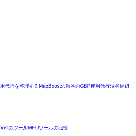
運用代行を整理する
MapBoostの渋谷のGBP運用代行
渋谷周辺
Boostのツール
MEOツールの比較