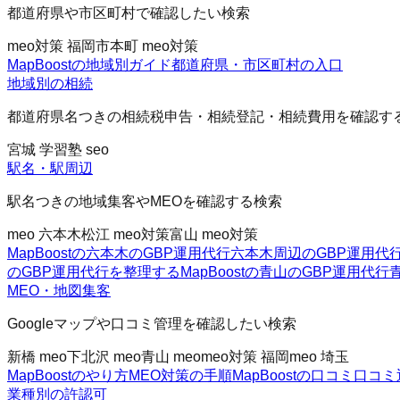
都道府県や市区町村で確認したい検索
meo対策 福岡市
本町 meo対策
MapBoostの地域別ガイド
都道府県・市区町村の入口
地域別の相続
都道府県名つきの相続税申告・相続登記・相続費用を確認す
宮城 学習塾 seo
駅名・駅周辺
駅名つきの地域集客やMEOを確認する検索
meo 六本木
松江 meo対策
富山 meo対策
MapBoostの六本木のGBP運用代行
六本木周辺のGBP運用代
のGBP運用代行を整理する
MapBoostの青山のGBP運用代行
MEO・地図集客
Googleマップや口コミ管理を確認したい検索
新橋 meo
下北沢 meo
青山 meo
meo対策 福岡
meo 埼玉
MapBoostのやり方
MEO対策の手順
MapBoostの口コミ
口コミ
業種別の許認可