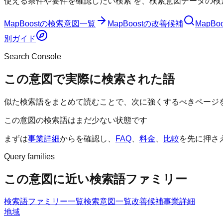
使える条件や要件を確認したい検索
を、検索意図データの検
MapBoost
の検索意図一覧
MapBoost
の改善候補
MapBoo
別ガイド
Search Console
この意図で実際に検索された語
似た検索語をまとめて読むことで、次に強くするべきページ
この意図の検索語はまだ少ない状態です
まずは
事業詳細
からを確認し、
FAQ
、
料金
、
比較
を先に押さ
Query families
この意図に近い検索語ファミリー
検索語ファミリー一覧
検索意図一覧
改善候補
事業詳細
地域