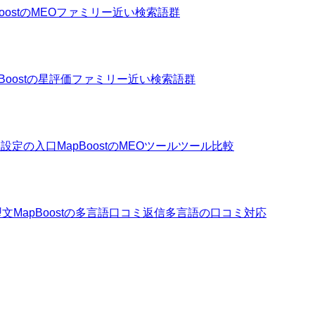
BoostのMEOファミリー
近い検索語群
pBoostの星評価ファミリー
近い検索語群
性設定の入口
MapBoostのMEOツール
ツール比較
型文
MapBoostの多言語口コミ返信
多言語の口コミ対応