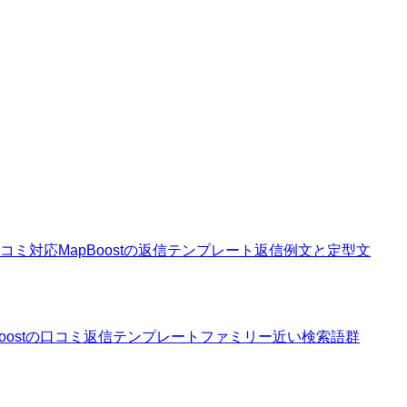
コミ対応
MapBoostの返信テンプレート
返信例文と定型文
Boostの口コミ返信テンプレートファミリー
近い検索語群