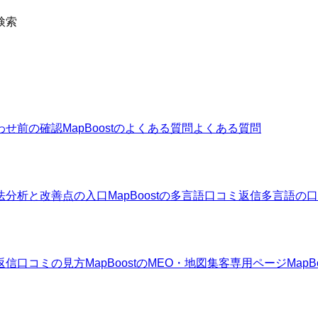
検索
わせ前の確認
MapBoostのよくある質問
よくある質問
法
分析と改善点の入口
MapBoostの多言語口コミ返信
多言語の口
返信
口コミの見方
MapBoostのMEO・地図集客
専用ページ
Map