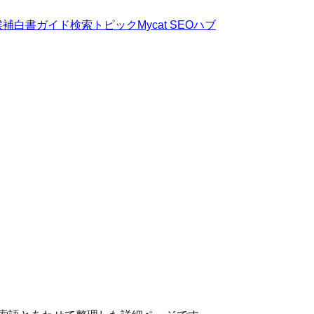
候補
白書
ガイド
検索トピック
Mycat SEOハブ