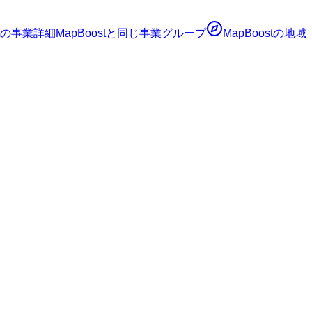
の事業詳細
MapBoost
と同じ事業グループ
MapBoost
の地域