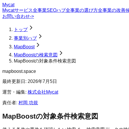
Mycat
Mycatサービス
全事業SEOハブ
全事業の選び方
全事業の改善
お問い合わせ
->
トップ
事業別ハブ
MapBoost
MapBoostの検索意図
MapBoostの対象条件検索意図
mapboost.space
最終更新日:
2026年7月5日
運営・編集:
株式会社Mycat
責任者:
村岡 功規
MapBoost
の
対象条件
検索意図