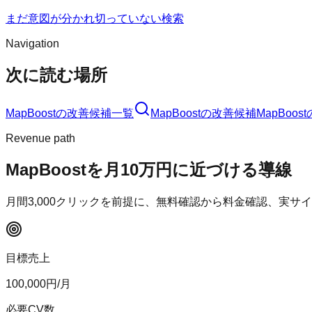
まだ意図が分かれ切っていない検索
Navigation
次に読む場所
MapBoost
の改善候補一覧
MapBoost
の改善候補
MapBoost
Revenue path
MapBoost
を月10万円に近づける導線
月間
3,000
クリックを前提に、無料確認から料金確認、実サイ
目標売上
100,000
円/月
必要CV数