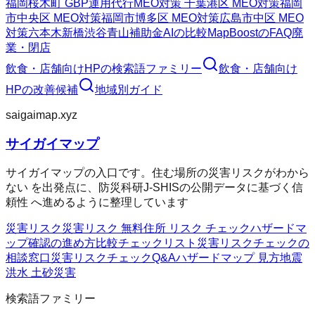
福岡
桜木町 GBP運用代行
MEO対策 千葉
港区 MEO対策
福岡
市中央区 MEO対策
福岡市博多区 MEO対策
広島市中区 MEO
対策
六本木
新橋
渋谷
青山
補助金AIの比較
MapBoostのFAQ
廃
業・閉店
飲食・店舗向けHP
の検索語ファミリー
飲食・店舗向け
HP
の改善候補
地域別ガイド
saigaimap.xyz
サイガイマップ
サイガイマップの入口です。住む場所の災害リスクがわから
ない を出発点に、防災科研J-SHISの公開データに基づく信
頼性 へ進めるように整理しています
災害リスク
災害リスク 無料
住所 リスク チェック
ハザードマ
ップ確認の進め方
比較チェックリスト
災害リスクチェックの
相談窓口
災害リスクチェックQ&A
ハザードマップ 見方
地震
洪水 土砂災害
検索語ファミリー