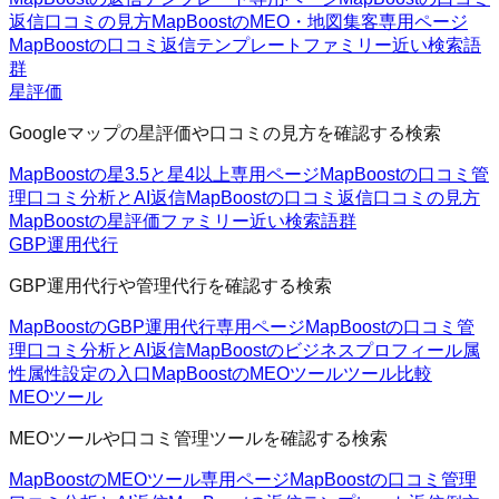
返信
口コミの見方
MapBoostのMEO・地図集客
専用ページ
MapBoostの口コミ返信テンプレートファミリー
近い検索語
群
星評価
Googleマップの星評価や口コミの見方を確認する検索
MapBoostの星3.5と星4以上
専用ページ
MapBoostの口コミ管
理
口コミ分析とAI返信
MapBoostの口コミ返信
口コミの見方
MapBoostの星評価ファミリー
近い検索語群
GBP運用代行
GBP運用代行や管理代行を確認する検索
MapBoostのGBP運用代行
専用ページ
MapBoostの口コミ管
理
口コミ分析とAI返信
MapBoostのビジネスプロフィール属
性
属性設定の入口
MapBoostのMEOツール
ツール比較
MEOツール
MEOツールや口コミ管理ツールを確認する検索
MapBoostのMEOツール
専用ページ
MapBoostの口コミ管理