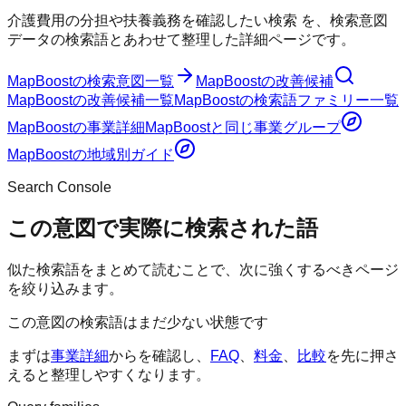
介護費用の分担や扶養義務を確認したい検索
を、検索意図
データの検索語とあわせて整理した詳細ページです。
MapBoost
の検索意図一覧
MapBoost
の改善候補
MapBoost
の改善候補一覧
MapBoost
の検索語ファミリー一覧
MapBoost
の事業詳細
MapBoost
と同じ事業グループ
MapBoost
の地域別ガイド
Search Console
この意図で実際に検索された語
似た検索語をまとめて読むことで、次に強くするべきページ
を絞り込みます。
この意図の検索語はまだ少ない状態です
まずは
事業詳細
からを確認し、
FAQ
、
料金
、
比較
を先に押さ
えると整理しやすくなります。