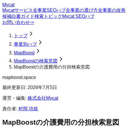
Mycat
Mycatサービス
全事業SEOハブ
全事業の選び方
全事業の改善
候補
白書
ガイド
検索トピック
Mycat SEOハブ
お問い合わせ
->
トップ
事業別ハブ
MapBoost
MapBoostの検索意図
MapBoostの介護費用の分担検索意図
mapboost.space
最終更新日:
2026年7月5日
運営・編集:
株式会社Mycat
責任者:
村岡 功規
MapBoost
の
介護費用の分担
検索意図