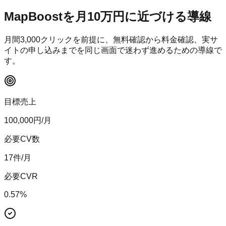
MapBoost
を月10万円に近づける導線
月間
3,000
クリックを前提に、無料確認から料金確認、実サ
イトの申し込みまでを同じ画面で迷わず進めるための導線で
す。
目標売上
100,000
円/月
必要CV数
17
件/月
必要CVR
0.57
%