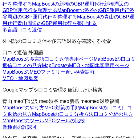
行を整理する
MapBoostの新橋のGBP運用代行
新橋周辺の
GBP運用代行を整理する
MapBoostの渋谷のGBP運用代行
渋
谷周辺のGBP運用代行を整理する
MapBoostの青山のGBP運
用代行
青山周辺のGBP運用代行を整理する
多言語口コミ返信
外国語の口コミ返信や多言語対応を確認する検索
口コミ返信 外国語
MapBoostの多言語口コミ返信
専用ページ
MapBoostの口コミ
返信
口コミの見方
MapBoostのMEO・地図集客
専用ページ
MapBoostのMEOファミリー
近い検索語群
MEO・地図集客
Googleマップや口コミ管理を確認したい検索
青山 meo
下北沢 meo
渋谷 meo
新橋 meo
meo対策福岡
MapBoostのやり方
MEO対策の手順
MapBoostの口コミ
口コ
ミ返信の見方
MapBoostの口コミ分析方法
口コミ分析の見方
MapBoostのツール
MEOツールの比較
業種別の許認可