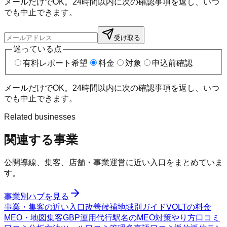
メールだけでOK。24時間以内に次の確認事項を返し、いつ
でも中止できます。
受け取る
迷っている点
有料レポート希望
料金
対象
申込前確認
メールだけでOK。24時間以内に次の確認事項を返し、いつ
でも中止できます。
Related businesses
関連する事業
公開導線、集客、店舗・事業運営に近い入口をまとめていま
す。
事業別ハブを見る
事業・集客の近い入口
改善候補
地域別ガイド
VOLTの料金
MEO・地図集客
GBP運用代行
駅名のMEO対策
やり方
口コミ