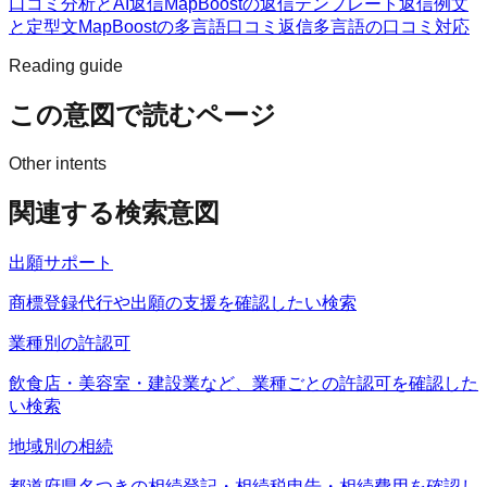
口コミ分析とAI返信
MapBoostの返信テンプレート
返信例文
と定型文
MapBoostの多言語口コミ返信
多言語の口コミ対応
Reading guide
この意図で読むページ
Other intents
関連する検索意図
出願サポート
商標登録代行や出願の支援を確認したい検索
業種別の許認可
飲食店・美容室・建設業など、業種ごとの許認可を確認した
い検索
地域別の相続
都道府県名つきの相続登記・相続税申告・相続費用を確認し