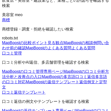
飲食店・美容室・建設業など、業種ごとの許認可を確認する
検索
美容室 meo
商標
商標登録・調査・拒絶を確認したい検索
robots.txt
MapBoostの比較ポイント
見る観点
MapBoostの相談例
問い合
わせ前の確認
MapBoostのよくある質問
よくある質問
口コミ管理
口コミ分析やAI返信、多店舗管理を確認する検索
MapBoostの口コミ管理
専用ページ
MapBoostの口コミ分析方
法
分析と改善点の入口
MapBoostの多言語口コミ返信
多言語
の口コミ対応
MapBoostの返信テンプレート
返信例文と定型
文
口コミ返信テンプレート
口コミ返信の例文やテンプレートを確認する検索
MapBoostの返信テンプレート
専用ページ
MapBoostの口コミ