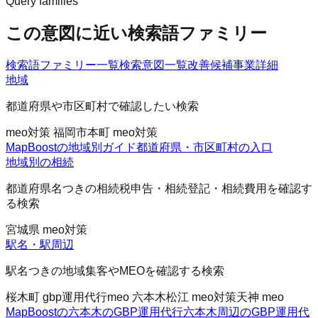
Query families
この意図に近い検索語ファミリー
検索語ファミリー一覧
検索意図一覧
改善候補
事業詳細
地域
都道府県や市区町村で確認したい検索
meo対策 福岡市
本町 meo対策
MapBoostの地域別ガイド
都道府県・市区町村の入口
地域別の相続
都道府県名つきの相続税申告・相続登記・相続費用を確認す
る検索
宮城県 meo対策
駅名・駅周辺
駅名つきの地域集客やMEOを確認する検索
桜木町 gbp運用代行
meo 六本木
松江 meo対策
天神 meo
MapBoostの六本木のGBP運用代行
六本木周辺のGBP運用代