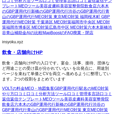
口コミ分析方法
ツール
口コミ管理
多言語口コミ返信
返信テン
プレート
MEOツール
美容皮膚科
美容室
整骨院
飲食店
六本木
のGBP運用代行
新橋のGBP運用代行
渋谷のGBP運用代行
青
山のGBP運用代行
MEO対策 東京
MEO対策 福岡
桜木町 GBP
運用代行
MEO対策 千葉
港区 MEO対策
福岡市中央区 MEO対
策
福岡市博多区 MEO対策
広島市中区 MEO対策
六本木
新橋
渋
谷
青山
補助金AIの比較
MapBoostのFAQ
廃業・閉店
insyoku.xyz
飲食・店舗向けHP
飲食・店舗向けHPの入口です。宴会、法事、接待、団体な
ど用途ごとの受け皿が分かれていない を出発点に、用途別
ページを束ねて単価とCVを両立 へ進めるように整理してい
ます。2つの役割をまとめています
VOLTの料金
MEO・地図集客
GBP運用代行
駅名のMEO対策
やり方
口コミ
口コミ分析方法
ツール
口コミ管理
多言語口コミ
返信
返信テンプレート
MEOツール
美容皮膚科
美容室
整骨院
飲食店
六本木のGBP運用代行
新橋のGBP運用代行
渋谷の
GBP運用代行
青山のGBP運用代行
MEO対策 東京
MEO対策