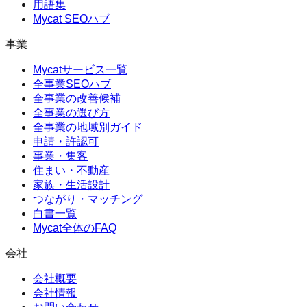
用語集
Mycat SEOハブ
事業
Mycatサービス一覧
全事業SEOハブ
全事業の改善候補
全事業の選び方
全事業の地域別ガイド
申請・許認可
事業・集客
住まい・不動産
家族・生活設計
つながり・マッチング
白書一覧
Mycat全体のFAQ
会社
会社概要
会社情報