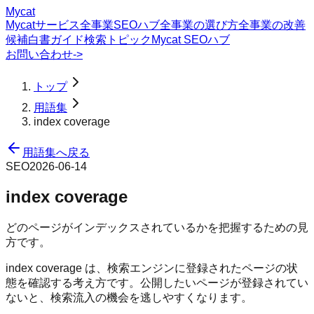
Mycat
Mycatサービス
全事業SEOハブ
全事業の選び方
全事業の改善
候補
白書
ガイド
検索トピック
Mycat SEOハブ
お問い合わせ
->
トップ
用語集
index coverage
用語集へ戻る
SEO
2026-06-14
index coverage
どのページがインデックスされているかを把握するための見
方です。
index coverage は、検索エンジンに登録されたページの状
態を確認する考え方です。公開したいページが登録されてい
ないと、検索流入の機会を逃しやすくなります。