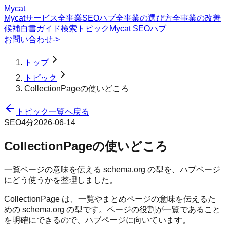
Mycat
Mycatサービス
全事業SEOハブ
全事業の選び方
全事業の改善
候補
白書
ガイド
検索トピック
Mycat SEOハブ
お問い合わせ
->
トップ
トピック
CollectionPageの使いどころ
トピック一覧へ戻る
SEO
4分
2026-06-14
CollectionPageの使いどころ
一覧ページの意味を伝える schema.org の型を、ハブページ
にどう使うかを整理しました。
CollectionPage は、一覧やまとめページの意味を伝えるた
めの schema.org の型です。ページの役割が一覧であること
を明確にできるので、ハブページに向いています。