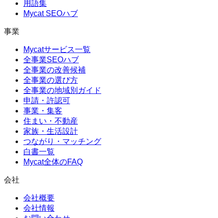
用語集
Mycat SEOハブ
事業
Mycatサービス一覧
全事業SEOハブ
全事業の改善候補
全事業の選び方
全事業の地域別ガイド
申請・許認可
事業・集客
住まい・不動産
家族・生活設計
つながり・マッチング
白書一覧
Mycat全体のFAQ
会社
会社概要
会社情報