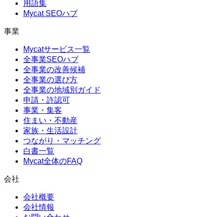
用語集
Mycat SEOハブ
事業
Mycatサービス一覧
全事業SEOハブ
全事業の改善候補
全事業の選び方
全事業の地域別ガイド
申請・許認可
事業・集客
住まい・不動産
家族・生活設計
つながり・マッチング
白書一覧
Mycat全体のFAQ
会社
会社概要
会社情報