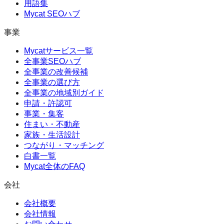
用語集
Mycat SEOハブ
事業
Mycatサービス一覧
全事業SEOハブ
全事業の改善候補
全事業の選び方
全事業の地域別ガイド
申請・許認可
事業・集客
住まい・不動産
家族・生活設計
つながり・マッチング
白書一覧
Mycat全体のFAQ
会社
会社概要
会社情報