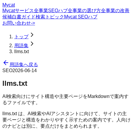
Mycat
Mycatサービス
全事業SEOハブ
全事業の選び方
全事業の改善
候補
白書
ガイド
検索トピック
Mycat SEOハブ
お問い合わせ
->
トップ
用語集
llms.txt
用語集へ戻る
SEO
2026-06-14
llms.txt
AI検索向けにサイト構造や主要ページをMarkdownで案内す
るファイルです。
llms.txt は、AI検索やAIアシスタントに向けて、サイトの主
要ページと構造をわかりやすく示すための案内です。人向け
のナビとは別に、要点だけをまとめられます。