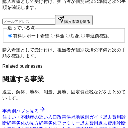
購入希望として受け付け、担当者が個別決済の準備と次の手
順を確認します。
購入希望を送る
迷っている点
有料レポート希望
料金
対象
申込前確認
購入希望として受け付け、担当者が個別決済の準備と次の手
順を確認します。
Related businesses
関連する事業
退去、解体、地盤、測量、農地、固定資産税などをまとめて
います。
事業別ハブを見る
住まい・不動産の近い入口
改善候補
地域別ガイド
退去費用診
断
経年劣化の見方
経年劣化ファミリー
退去費用
退去費用診断