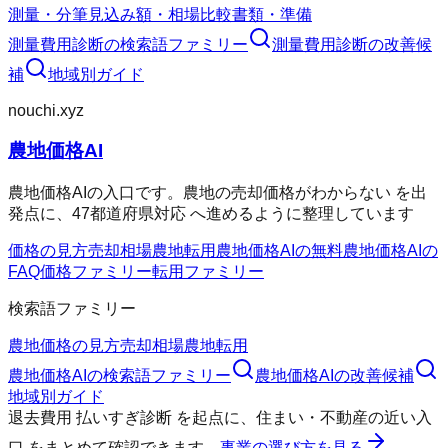
測量・分筆
見込み額・相場
比較
書類・準備
測量費用診断
の検索語ファミリー
測量費用診断
の改善候
補
地域別ガイド
nouchi.xyz
農地価格AI
農地価格AIの入口です。農地の売却価格がわからない を出
発点に、47都道府県対応 へ進めるように整理しています
価格の見方
売却相場
農地転用
農地価格AIの無料
農地価格AIの
FAQ
価格ファミリー
転用ファミリー
検索語ファミリー
農地価格の見方
売却相場
農地転用
農地価格AI
の検索語ファミリー
農地価格AI
の改善候補
地域別ガイド
退去費用 払いすぎ診断
を起点に、
住まい・不動産の近い入
口
をまとめて確認できます。
事業の選び方を見る