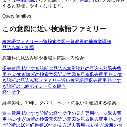
えると整理しやすくなります。
Query families
この意図に近い検索語ファミリー
検索語ファミリー一覧
検索意図一覧
改善候補
事業詳細
見込み額・相場
慰謝料の見込み額や相場を確認する検索
退去費用 払いすぎ診断の見込み額
慰謝料の見込み額
退去費
用 払いすぎ診断の検索意図
近い意図を見る
退去費用 払いす
ぎ診断の見込み額ファミリー
近い検索語群
退去費用 払いす
ぎ診断の比較ポイント
見る観点
経年劣化
経年劣化、10年、タバコ、ペットの扱いを確認する検索
退去費用 払いすぎ診断の経年劣化の見方
専用ページ
退去費
用 払いすぎ診断の検索意図
近い意図を見る
退去費用 払いす
ぎ診断の10年経過
築10年の見方
退去費用 払いすぎ診断のタ