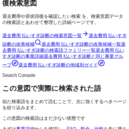
復
検索意図
退去費用や原状回復を確認したい検索
を、検索意図データ
の検索語とあわせて整理した詳細ページです。
退去費用 払いすぎ診断
の検索意図一覧
退去費用 払いすぎ
診断
の改善候補
退去費用 払いすぎ診断
の改善候補一覧
退
去費用 払いすぎ診断
の検索語ファミリー一覧
退去費用 払い
すぎ診断
の事業詳細
退去費用 払いすぎ診断
と同じ事業グル
ープ
退去費用 払いすぎ診断
の地域別ガイド
Search Console
この意図で実際に検索された語
似た検索語をまとめて読むことで、次に強くするべきページ
を絞り込みます。
この意図の検索語はまだ少ない状態です
まずは
事業詳細
からを確認し、
FAQ
、
料金
、
比較
を先に押さ