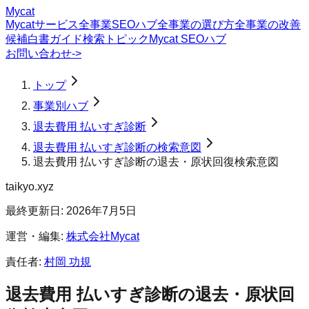
Mycat
Mycatサービス
全事業SEOハブ
全事業の選び方
全事業の改善
候補
白書
ガイド
検索トピック
Mycat SEOハブ
お問い合わせ
->
トップ
事業別ハブ
退去費用 払いすぎ診断
退去費用 払いすぎ診断の検索意図
退去費用 払いすぎ診断の退去・原状回復検索意図
taikyo.xyz
最終更新日:
2026年7月5日
運営・編集:
株式会社Mycat
責任者:
村岡 功規
退去費用 払いすぎ診断
の
退去・原状回