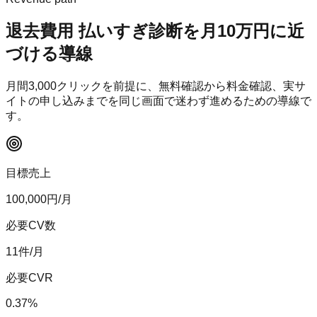
退去費用 払いすぎ診断
を月10万円に近
づける導線
月間
3,000
クリックを前提に、無料確認から料金確認、実サ
イトの申し込みまでを同じ画面で迷わず進めるための導線で
す。
目標売上
100,000
円/月
必要CV数
11
件/月
必要CVR
0.37
%