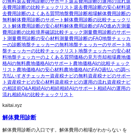
の無料
退去費用診断のサポート
退去費用診断の運用の流れ
退
去費用診断の比較チェックリスト
退去費用診断の安心材料
退
去費用診断のよくある質問
地盤費用診断
相場
解体費用診断の
無料
解体費用診断のサポート
解体費用診断の比較チェックリ
スト
解体費用診断の安心材料
解体費用診断のFAQ
進め方
測量
費用診断の比較
境界確認
比較チェック
測量費用診断のサポー
ト
測量費用診断の安心材料
測量費用診断のFAQ
地盤チェッカ
ーの診断
地盤チェッカーの無料
地盤チェッカーのサポート
地
盤チェッカーの比較チェックリスト
地盤チェッカーの安心材
料
地盤チェッカーのよくある質問
価格の見方
売却相場
農地価
格AIの無料
農地価格AIのサポート
農地価格AIの比較チェック
リスト
農地価格AIの安心材料
農地価格AIのFAQ
過払いの調べ
方
払いすぎチェッカー
資産税ナビの無料
資産税ナビのサポー
ト
資産税ナビの安心材料
資産税ナビの運用の流れ
資産税ナビ
の相談前Q&A
相続AIの相続
相続AIのサポート
相続AIの運用の
流れ
相続AIの比較チェックリスト
kaitai.xyz
解体費用診断
解体費用診断の入口です。解体費用の相場がわからない を