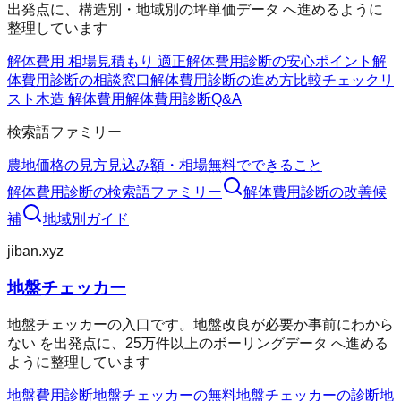
出発点に、構造別・地域別の坪単価データ へ進めるように
整理しています
解体費用 相場
見積もり 適正
解体費用診断の安心ポイント
解
体費用診断の相談窓口
解体費用診断の進め方
比較チェックリ
スト
木造 解体費用
解体費用診断Q&A
検索語ファミリー
農地価格の見方
見込み額・相場
無料でできること
解体費用診断
の検索語ファミリー
解体費用診断
の改善候
補
地域別ガイド
jiban.xyz
地盤チェッカー
地盤チェッカーの入口です。地盤改良が必要か事前にわから
ない を出発点に、25万件以上のボーリングデータ へ進める
ように整理しています
地盤費用診断
地盤チェッカーの無料
地盤チェッカーの診断
地