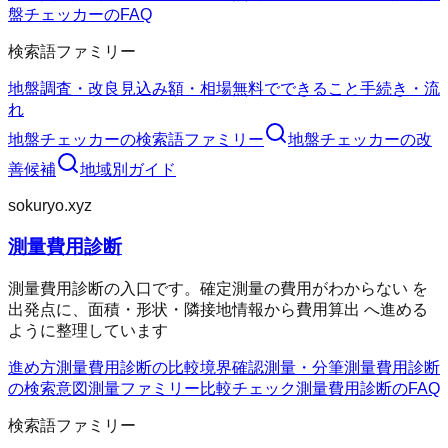
盤チェッカーのFAQ
検索語ファミリー
地盤調査・改良
見込み額・相場
無料でできること
手続き・流
れ
地盤チェッカー
の検索語ファミリー
地盤チェッカー
の改
善候補
地域別ガイド
sokuryo.xyz
測量費用診断
測量費用診断の入口です。確定測量の費用がわからない を
出発点に、面積・形状・隣接地情報から費用算出 へ進める
ように整理しています
進め方
測量費用診断の比較
境界確認
測量・分筆
測量費用診断
の検索意図
測量ファミリー
比較チェック
測量費用診断のFAQ
検索語ファミリー