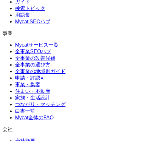
ガイド
検索トピック
用語集
Mycat SEOハブ
事業
Mycatサービス一覧
全事業SEOハブ
全事業の改善候補
全事業の選び方
全事業の地域別ガイド
申請・許認可
事業・集客
住まい・不動産
家族・生活設計
つながり・マッチング
白書一覧
Mycat全体のFAQ
会社
会社概要