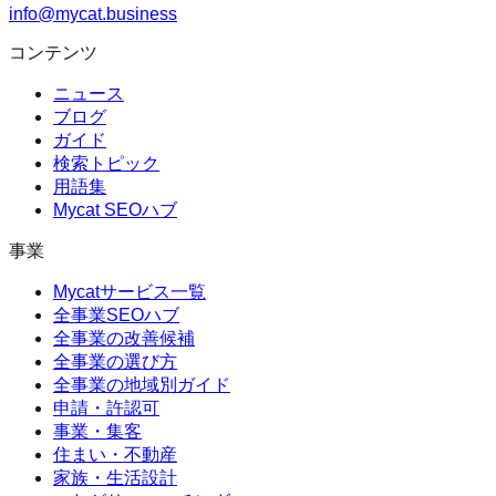
info@mycat.business
コンテンツ
ニュース
ブログ
ガイド
検索トピック
用語集
Mycat SEOハブ
事業
Mycatサービス一覧
全事業SEOハブ
全事業の改善候補
全事業の選び方
全事業の地域別ガイド
申請・許認可
事業・集客
住まい・不動産
家族・生活設計