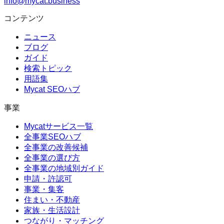
info@mycat.business
コンテンツ
ニュース
ブログ
ガイド
検索トピック
用語集
Mycat SEOハブ
事業
Mycatサービス一覧
全事業SEOハブ
全事業の改善候補
全事業の選び方
全事業の地域別ガイド
申請・許認可
事業・集客
住まい・不動産
家族・生活設計
つながり・マッチング