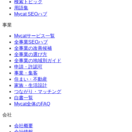
検索トピック
用語集
Mycat SEOハブ
事業
Mycatサービス一覧
全事業SEOハブ
全事業の改善候補
全事業の選び方
全事業の地域別ガイド
申請・許認可
事業・集客
住まい・不動産
家族・生活設計
つながり・マッチング
白書一覧
Mycat全体のFAQ
会社
会社概要
会社情報