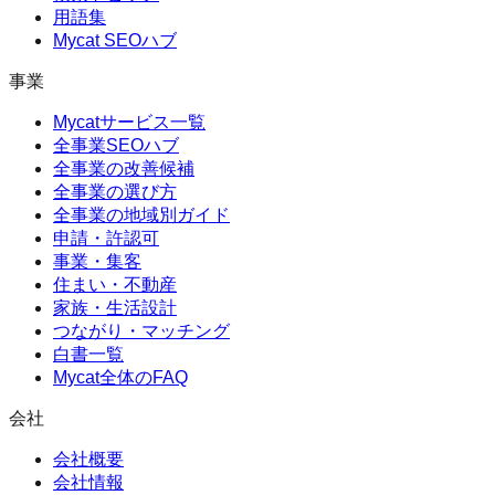
用語集
Mycat SEOハブ
事業
Mycatサービス一覧
全事業SEOハブ
全事業の改善候補
全事業の選び方
全事業の地域別ガイド
申請・許認可
事業・集客
住まい・不動産
家族・生活設計
つながり・マッチング
白書一覧
Mycat全体のFAQ
会社
会社概要
会社情報