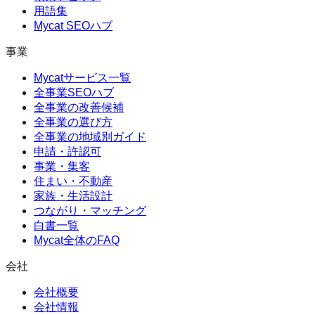
用語集
Mycat SEOハブ
事業
Mycatサービス一覧
全事業SEOハブ
全事業の改善候補
全事業の選び方
全事業の地域別ガイド
申請・許認可
事業・集客
住まい・不動産
家族・生活設計
つながり・マッチング
白書一覧
Mycat全体のFAQ
会社
会社概要
会社情報