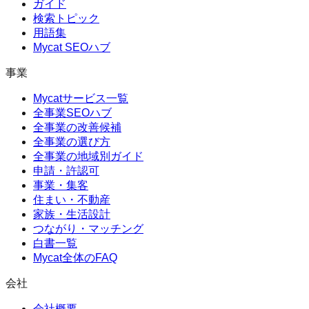
ガイド
検索トピック
用語集
Mycat SEOハブ
事業
Mycatサービス一覧
全事業SEOハブ
全事業の改善候補
全事業の選び方
全事業の地域別ガイド
申請・許認可
事業・集客
住まい・不動産
家族・生活設計
つながり・マッチング
白書一覧
Mycat全体のFAQ
会社
会社概要