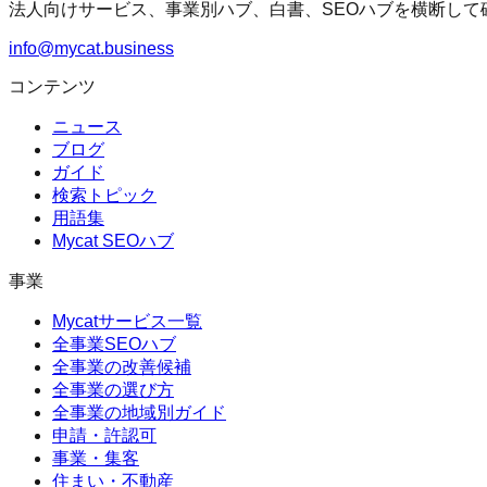
法人向けサービス、事業別ハブ、白書、SEOハブを横断して
info@mycat.business
コンテンツ
ニュース
ブログ
ガイド
検索トピック
用語集
Mycat SEOハブ
事業
Mycatサービス一覧
全事業SEOハブ
全事業の改善候補
全事業の選び方
全事業の地域別ガイド
申請・許認可
事業・集客
住まい・不動産