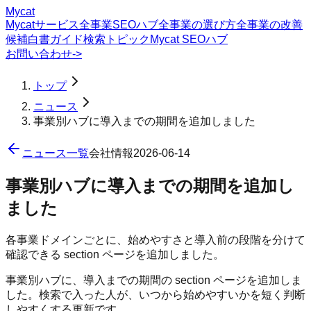
Mycat
Mycatサービス
全事業SEOハブ
全事業の選び方
全事業の改善
候補
白書
ガイド
検索トピック
Mycat SEOハブ
お問い合わせ
->
トップ
ニュース
事業別ハブに導入までの期間を追加しました
ニュース一覧
会社情報
2026-06-14
事業別ハブに導入までの期間を追加し
ました
各事業ドメインごとに、始めやすさと導入前の段階を分けて
確認できる section ページを追加しました。
事業別ハブに、導入までの期間の section ページを追加しま
した。検索で入った人が、いつから始めやすいかを短く判断
しやすくする更新です。