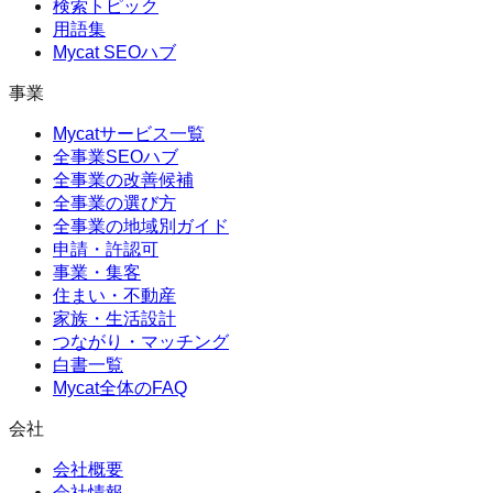
検索トピック
用語集
Mycat SEOハブ
事業
Mycatサービス一覧
全事業SEOハブ
全事業の改善候補
全事業の選び方
全事業の地域別ガイド
申請・許認可
事業・集客
住まい・不動産
家族・生活設計
つながり・マッチング
白書一覧
Mycat全体のFAQ
会社
会社概要
会社情報