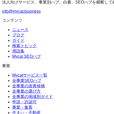
法人向けサービス、事業別ハブ、白書、SEOハブを横断して
info@mycat.business
コンテンツ
ニュース
ブログ
ガイド
検索トピック
用語集
Mycat SEOハブ
事業
Mycatサービス一覧
全事業SEOハブ
全事業の改善候補
全事業の選び方
全事業の地域別ガイド
申請・許認可
事業・集客
住まい・不動産