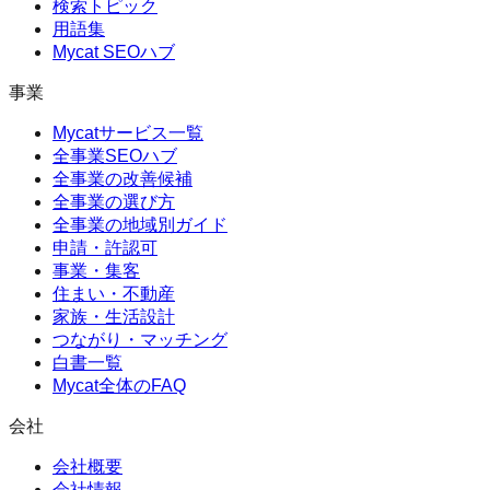
検索トピック
用語集
Mycat SEOハブ
事業
Mycatサービス一覧
全事業SEOハブ
全事業の改善候補
全事業の選び方
全事業の地域別ガイド
申請・許認可
事業・集客
住まい・不動産
家族・生活設計
つながり・マッチング
白書一覧
Mycat全体のFAQ
会社
会社概要
会社情報