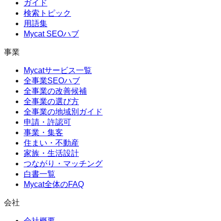
ガイド
検索トピック
用語集
Mycat SEOハブ
事業
Mycatサービス一覧
全事業SEOハブ
全事業の改善候補
全事業の選び方
全事業の地域別ガイド
申請・許認可
事業・集客
住まい・不動産
家族・生活設計
つながり・マッチング
白書一覧
Mycat全体のFAQ
会社
会社概要