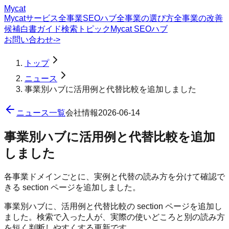
Mycat
Mycatサービス
全事業SEOハブ
全事業の選び方
全事業の改善
候補
白書
ガイド
検索トピック
Mycat SEOハブ
お問い合わせ
->
トップ
ニュース
事業別ハブに活用例と代替比較を追加しました
ニュース一覧
会社情報
2026-06-14
事業別ハブに活用例と代替比較を追加
しました
各事業ドメインごとに、実例と代替の読み方を分けて確認で
きる section ページを追加しました。
事業別ハブに、活用例と代替比較の section ページを追加し
ました。検索で入った人が、実際の使いどころと別の読み方
を短く判断しやすくする更新です。