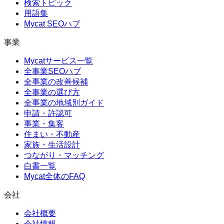
検索トピック
用語集
Mycat SEOハブ
事業
Mycatサービス一覧
全事業SEOハブ
全事業の改善候補
全事業の選び方
全事業の地域別ガイド
申請・許認可
事業・集客
住まい・不動産
家族・生活設計
つながり・マッチング
白書一覧
Mycat全体のFAQ
会社
会社概要
会社情報