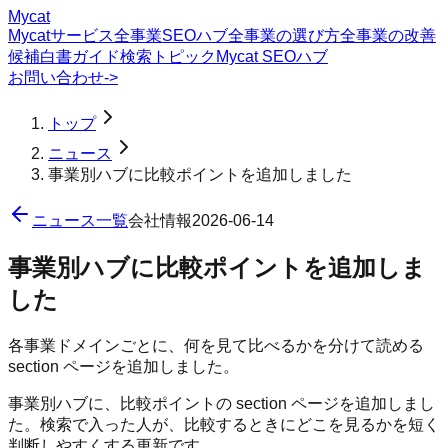
Mycat
Mycatサービス
全事業SEOハブ
全事業の選び方
全事業の改善
候補
白書
ガイド
検索トピック
Mycat SEOハブ
お問い合わせ
->
トップ
ニュース
事業別ハブに比較ポイントを追加しました
ニュース一覧
会社情報
2026-06-14
事業別ハブに比較ポイントを追加しま
した
各事業ドメインごとに、何を見て比べるかを分けて読める
section ページを追加しました。
事業別ハブに、比較ポイントの section ページを追加しまし
た。検索で入った人が、比較するときにどこを見るかを短く
判断しやすくする更新です。